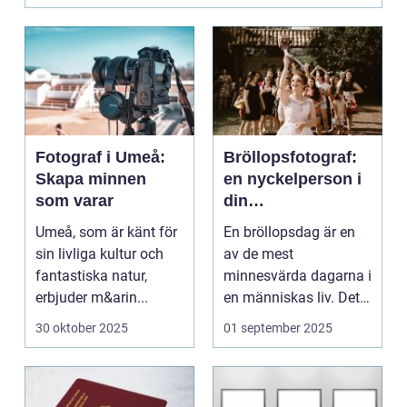
Fotograf i Umeå:
Bröllopsfotograf:
Skapa minnen
en nyckelperson i
som varar
din
bröllopsberättelse
Umeå, som är känt för
En bröllopsdag är en
sin livliga kultur och
av de mest
fantastiska natur,
minnesvärda dagarna i
erbjuder m&arin...
en människas liv. Det
&aum...
30 oktober 2025
01 september 2025