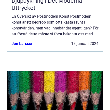
Djupdykning i Det Moderna
Uttrycket
En Översikt av Postmodern Konst Postmodern
konst är ett begrepp som ofta kastas runt i
konstvärlden, men vad innebär det egentligen? För
att förstå detta måste vi först bekanta oss med
vad som karakteriserar den moderna konsten och
Jon Larsson
18 januari 2024
hur det har utveck...