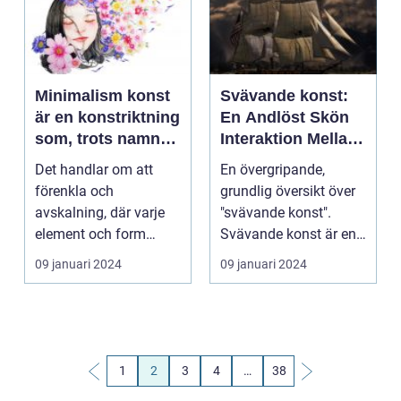
Minimalism konst
Svävande konst:
är en konstriktning
En Andlöst Skön
som, trots namnet,
Interaktion Mellan
inte handlar om att
Konst Och
Det handlar om att
En övergripande,
skapa minimala
Gravitation
förenkla och
grundlig översikt över
eller enkla verk,
avskalning, där varje
"svävande konst".
utan snarare om
element och form
Svävande konst är en
att sträva efter att
förlorar allt onödigt
konstform som
09 januari 2024
09 januari 2024
reducera konsten
brus oc...
fascin...
till dess
grundläggande
element
1
2
3
4
…
38