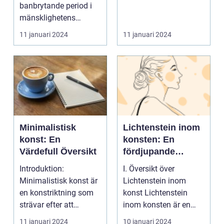
banbrytande period i
mänsklighetens
historia där konsten
11 januari 2024
11 januari 2024
nådde nya...
Minimalistisk
Lichtenstein inom
konst: En
konsten: En
Värdefull Översikt
fördjupande
undersökning
Introduktion:
I. Översikt över
Minimalistisk konst är
Lichtenstein inom
en konstriktning som
konst Lichtenstein
strävar efter att
inom konsten är en
förenkla och reducera
stilistisk riktning som
11 januari 2024
10 januari 2024