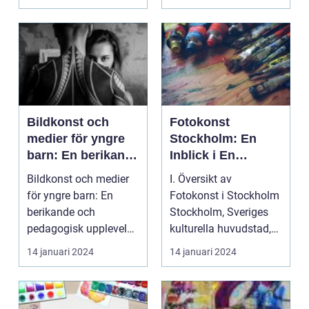
Bildkonst och
Fotokonst
medier för yngre
Stockholm: En
barn: En berikande
Inblick i En
och pedagogisk
Världsstad för
Bildkonst och medier
I. Översikt av
upplevelse
Fotografiska
för yngre barn: En
Fotokonst i Stockholm
Upplevelser
berikande och
Stockholm, Sveriges
pedagogisk upplevelse
kulturella huvudstad,
Introduktion
har en rik och bloms...
14 januari 2024
14 januari 2024
Bildkonst...