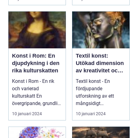
t...
fr...
Konst i Rom: En
Textil konst:
djupdykning i den
Utökad dimension
rika kulturskatten
av kreativitet och
uttryck
Konst i Rom - En rik
Textil konst - En
och varierad
fördjupande
kulturskatt En
utforskning av ett
övergripande, grundlig
mångsidigt
översikt över "konst i
konstnärligt medium
10 januari 2024
10 januari 2024
rom"...
Introduktion: Text...