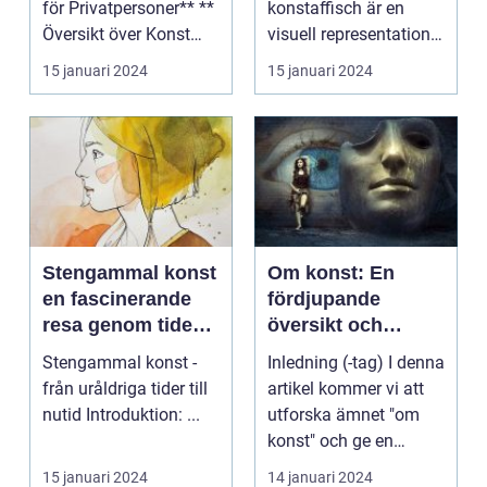
för Privatpersoner** **
konstaffisch är en
Översikt över Konst
visuell representation
Inspiration**...
av konstverk som
15 januari 2024
15 januari 2024
använ...
Stengammal konst
Om konst: En
en fascinerande
fördjupande
resa genom tidens
översikt och
konstnärliga
analys
Stengammal konst -
Inledning (-tag) I denna
uttryck
från uråldriga tider till
artikel kommer vi att
nutid Introduktion: ...
utforska ämnet "om
konst" och ge en
grundlig översikt...
15 januari 2024
14 januari 2024