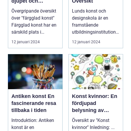
djupet och
Översikt
variationen
Övergripande översikt
Lunds konst och
över "färgglad konst"
designskola är en
Färgglad konst har en
framstående
särskild plats i
utbildningsinstitution
konstvärlden då ...
som erbjuder en bred
12 januari 2024
12 januari 2024
kunskap oc...
Antiken konst En
Konst kvinnor: En
fascinerande resa
fördjupad
tillbaka i tiden
belysning av
konstens kvinnliga
Introduktion: Antiken
Översikt av "Konst
mästare
konst är en
kvinnor" Inledning: ...