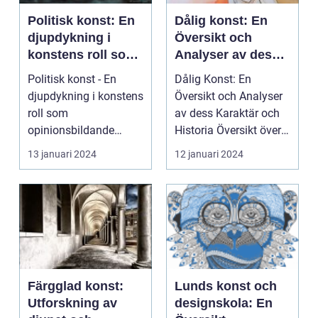
Politisk konst: En
Dålig konst: En
djupdykning i
Översikt och
konstens roll som
Analyser av dess
opinionsbildande
Karaktär och
Politisk konst - En
Dålig Konst: En
Historia
djupdykning i konstens
Översikt och Analyser
roll som
av dess Karaktär och
opinionsbildande
Historia Översikt över
Övergripande översikt
"dålig konst" "...
13 januari 2024
12 januari 2024
över po...
Färgglad konst:
Lunds konst och
Utforskning av
designskola: En