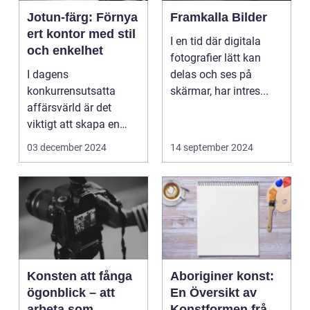
Jotun-färg: Förnya
Framkalla Bilder
ert kontor med stil
I en tid där digitala
och enkelhet
fotografier lätt kan
I dagens
delas och ses på
konkurrensutsatta
skärmar, har intres...
affärsvärld är det
viktigt att skapa en
arbetsmiljö s...
03 december 2024
14 september 2024
Konsten att fånga
Aboriginer konst:
ögonblick – att
En Översikt av
arbeta som
Konstformen från