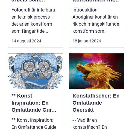
fotograf i
Australiens
Fotografi är inte bara
Introduktion:
Norrköping
Urinvånare
en teknisk process–
Aboriginer konst är en
det är en konstform
rik och mångskiftande
som fångar tide...
konstform som
härstammar från
14 augusti 2024
18 januari 2024
Australiens...
** Konst
Konstaffischer: En
Inspiration: En
Omfattande
Omfattande Guide
Översikt
för
** Konst Inspiration:
- - Vad är en
Privatpersoner**
En Omfattande Guide
konstaffisch? En