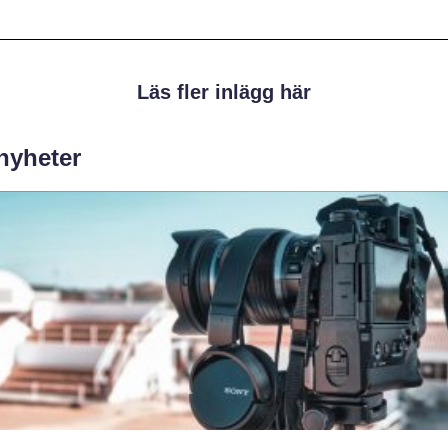
Läs fler inlägg här
 nyheter