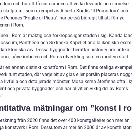
kedom och för att få sina ämnen att verka levande och i rörelse.
 skulpturer, som exempelvis Alberto Sordis ”Il Pomodoro” och
 Penones ”Foglie di Pietra”, har också bidragit till att förnya
enen i Rom.
turen i Rom är mäktig och förkroppsligar staden i sig. Kända la
osseum, Pantheon och Sixtinska Kapellet är alla ikoniska exem
kitektoniska arv. Dessa byggnader berättar historier om antika
ationer, påveämbeten och Roms utveckling som en modern stad.
är en annan distinkt konstform i Rom. Det finns otaliga exempe
rk runt staden, där varje bit av glas eller porslin placeras noggr
a livfulla och detaljerade mönster. Mosaikerna återfinns ofta i ky
t och privata byggnader, och har blivit en viktig del av Roms
ur.
titativa mätningar om ”konst i r
forskning från 2020 finns det över 400 konstgallerier och mer än
iga konstverk i Rom. Dessutom är mer än 2000 år av konsthistor