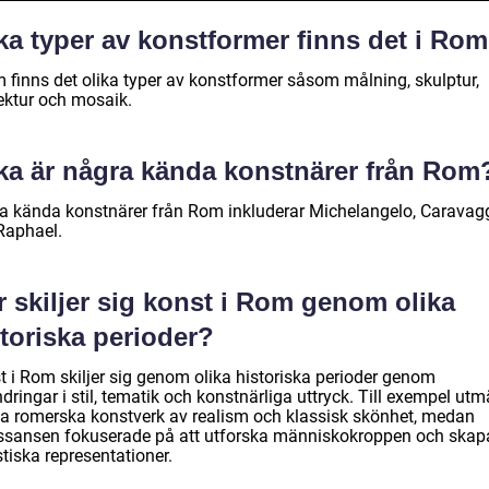
ka typer av konstformer finns det i Ro
m finns det olika typer av konstformer såsom målning, skulptur,
tektur och mosaik.
lka är några kända konstnärer från Rom
a kända konstnärer från Rom inkluderar Michelangelo, Caravag
Raphael.
 skiljer sig konst i Rom genom olika
toriska perioder?
t i Rom skiljer sig genom olika historiska perioder genom
dringar i stil, tematik och konstnärliga uttryck. Till exempel utm
ka romerska konstverk av realism och klassisk skönhet, medan
ssansen fokuserade på att utforska människokroppen och skap
stiska representationer.