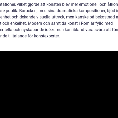
tationer, vilket gjorde att konsten blev mer emotionell och åtkom
re publik. Barocken, med sina dramatiska kompositioner, bjöd in 
genhet och dekande visuella uttryck, men kanske på bekostnad 
tet och enkelhet. Modern och samtida konst i Rom är fylld med
entella och nyskapande idéer, men kan ibland vara svåra att förs
nde tilltalande för konstexperter.