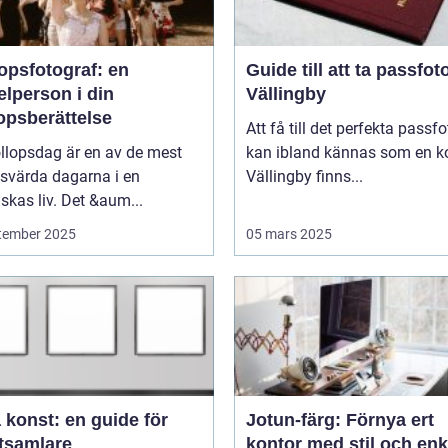
opsfotograf: en
Guide till att ta passfoto
lperson i din
Vällingby
opsberättelse
Att få till det perfekta passfo
llopsdag är en av de mest
kan ibland kännas som en ko
svärda dagarna i en
Vällingby finns...
kas liv. Det &aum...
tember 2025
05 mars 2025
 konst: en guide för
Jotun-färg: Förnya ert
tsamlare
kontor med stil och enk