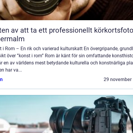
ten av att ta ett professionellt körkortsfot
termalm
 i Rom – En rik och varierad kulturskatt En övergripande, grundl
ikt över ”konst i rom” Rom är känt för sin omfattande konsthisto
r en av världens mest betydande kulturella och konstnärliga pla
n har va...
n
29 november