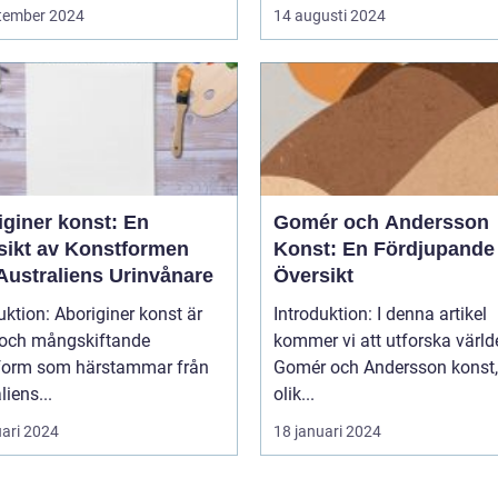
tember 2024
14 augusti 2024
iginer konst: En
Gomér och Andersson
sikt av Konstformen
Konst: En Fördjupande
Australiens Urinvånare
Översikt
uktion: Aboriginer konst är
Introduktion: I denna artikel
k och mångskiftande
kommer vi att utforska värld
form som härstammar från
Gomér och Andersson konst,
liens...
olik...
uari 2024
18 januari 2024