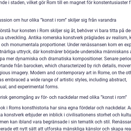
de i staden, vilket gör Rom till en magnet för konstentusiaster 
ssion om hur olika ”konst i rom” skiljer sig från varandra
förstå hur konsten i Rom skiljer sig åt, behöver vi bara titta på d
ska utveckling. Antika romerska konstverk präglades av realism, 
 och monumentala proportioner. Under renässansen kom en exp
tnärliga uttryck, där konstnärer började undersöka människans
pa mer dynamiska och dramatiska kompositioner. Senare period
lytande från barocken, which characterized by rich details, move
igious imagery. Modern and contemporary art in Rome, on the ot
s embraced a wide range of artistic styles, including abstract,
ual, and experimental forms.
orisk genomgång av för- och nackdelar med olika ”konst i rom”
pok i Roms konsthistoria har sina egna fördelar och nackdelar. A
 konstverk erbjuder en inblick i civilisationens storhet och kultu
, men kan ibland vara begränsade i sin tematik och stil. Renäss
erade ett nytt sätt att utforska mänskliga känslor och skapa rea