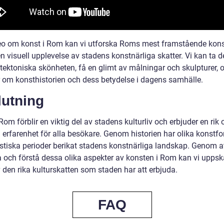
deo om konst i Rom kan vi utforska Roms mest framstående kons
n visuell upplevelse av stadens konstnärliga skatter. Vi kan ta d
tektoniska skönheten, få en glimt av målningar och skulpturer, o
 om konsthistorien och dess betydelse i dagens samhälle.
lutning
Rom förblir en viktig del av stadens kulturliv och erbjuder en rik 
d erfarenhet för alla besökare. Genom historien har olika konstf
listiska perioder berikat stadens konstnärliga landskap. Genom a
a och förstå dessa olika aspekter av konsten i Rom kan vi uppsk
 den rika kulturskatten som staden har att erbjuda.
FAQ