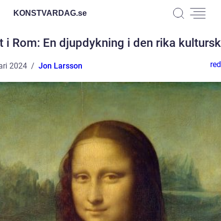
KONSTVARDAG.
se
 i Rom: En djupdykning i den rika kulturs
red
ari 2024
Jon Larsson