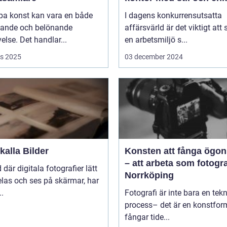
pa konst kan vara en både
I dagens konkurrensutsatta
ande och belönande
affärsvärld är det viktigt att
else. Det handlar...
en arbetsmiljö s...
s 2025
03 december 2024
alla Bilder
Konsten att fånga ögon
– att arbeta som fotogra
d där digitala fotografier lätt
Norrköping
las och ses på skärmar, har
..
Fotografi är inte bara en tek
process– det är en konstfo
fångar tide...