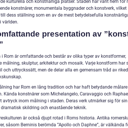
de kulturella och konstnärliga platser. Staden har varit hem fö
ende konstnärer, monumentala byggnader och konstverk, vilket 
 till dess ställning som en av de mest betydelsefulla konstnärlig
i världen.
mfattande presentation av ”konst
”
 i Rom är omfattande och består av olika typer av konstformer,
e målning, skulptur, arkitektur och mosaik. Varje konstform har 
til och uttryckssätt, men de delar alla en gemensam tråd av rik
kskunskap.
lning har Rom en lång tradition och har haft betydande målar
en. Kända konstnärer som Michelangelo, Caravaggio och Raphae
rt avtryck inom målning i staden. Deras verk utmärker sig för sin
, dramatisk skildring och enastående teknik.
reskulturen är också djupt rotad i Roms historia. Antika romersk
rer, såsom Berninis berömda ”Apollo och Daphne”, är välkända fö