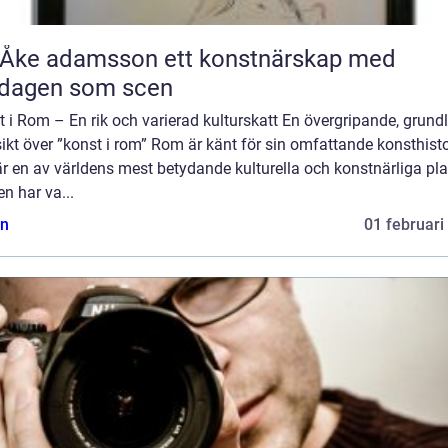
 adamsson ett konstnärskap med
rdagen som scen
 i Rom – En rik och varierad kulturskatt En övergripande, grundl
ikt över ”konst i rom” Rom är känt för sin omfattande konsthisto
r en av världens mest betydande kulturella och konstnärliga pla
n har va...
n
01 februari