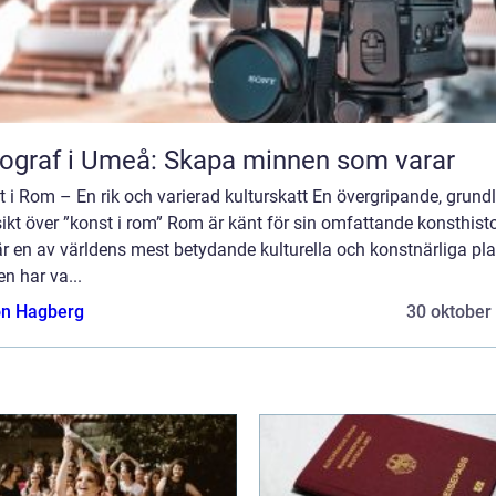
ograf i Umeå: Skapa minnen som varar
 i Rom – En rik och varierad kulturskatt En övergripande, grundl
ikt över ”konst i rom” Rom är känt för sin omfattande konsthisto
r en av världens mest betydande kulturella och konstnärliga pla
n har va...
n Hagberg
30 oktober