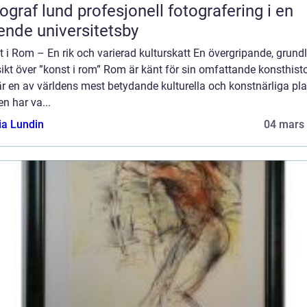
und profesjonell fotografering i en
ende universitetsby
 i Rom – En rik och varierad kulturskatt En övergripande, grundl
ikt över ”konst i rom” Rom är känt för sin omfattande konsthisto
r en av världens mest betydande kulturella och konstnärliga pla
n har va...
ia Lundin
04 mars