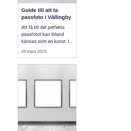
Guide till att ta
passfoto i Vällingby
Att få till det perfekta
passfotot kan ibland
kännas som en konst. I
Vällingby finns flera
05 mars 2025
alternativ för den som är
i behov av ett nytt
passfoto. Oavsett om
det handlar om att
förnya passet eller få till
rät...