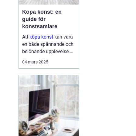
Köpa konst: en
guide för
konstsamlare
Att
köpa konst
kan vara
en både spännande och
belönande upplevelse.
Det handlar inte bara om
04 mars 2025
att förvärva ett fysiskt
objekt, utan också om
att investera i något som
u...