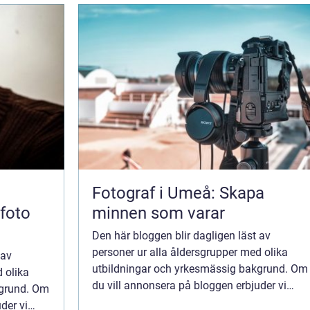
Fotograf i Umeå: Skapa
sfoto
minnen som varar
Den här bloggen blir dagligen läst av
personer ur alla åldersgrupper med olika
 av
utbildningar och yrkesmässig bakgrund. Om
 olika
du vill annonsera på bloggen erbjuder vi
kgrund. Om
flera möjligheter. Bannerannonser är endast
der vi