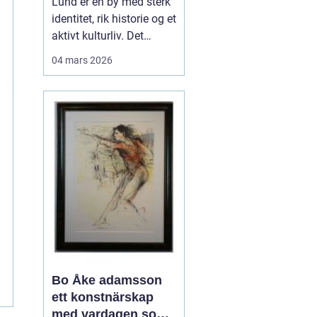
Lund er en by med sterk
universitetsby
identitet, rik historie og et
aktivt kulturliv. Det
merkes også i måten
04 mars 2026
folk jobber med bilder.
Her finnes alt fra
kunstneriske portretter
og reklamebilder til
landbruksfoto og
dokumentasjon av
forskning. Når bedrifter,
instit...
Bo Åke adamsson
ett konstnärskap
med vardagen som