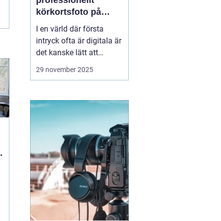
professionellt
körkortsfoto på
Östermalm
I en värld där första
intryck ofta är digitala är
det kanske lätt att
glömma bort vikten av
29 november 2025
ett välgjort körkortsfoto.
Ändå är detta lilla foto
en viktig del av vår
identitet. Ett k&o...