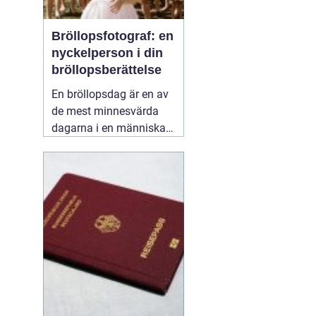
Bröllopsfotograf: en
nyckelperson i din
bröllopsberättelse
En bröllopsdag är en av
de mest minnesvärda
dagarna i en människas
liv. Det är en dag fylld
med kärlek, glädje och
känslosamma stunder
som man vill för evigt
bevara i minnet.
01
september 2025