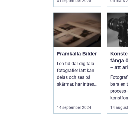
01 september 2025
05 mars 
&aum...
Framkalla Bilder
Konste
fånga 
I en tid där digitala
– att a
fotografier lätt kan
fotogra
delas och ses på
Fotografi
Norrkö
skärmar, har intres...
bara en 
process–
konstfo
fångar ti
14 september 2024
14 august