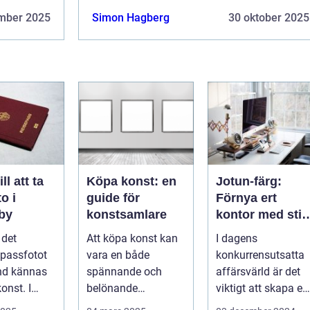
ett av alternativen. Kontakta redaktionen
 är endast
mber 2025
Simon Hagberg
30 oktober 2025
så...
ktionen
ll att ta
Köpa konst: en
Jotun-färg:
o i
guide för
Förnya ert
gby
konstsamlare
kontor med stil
och enkelhet
l det
Att köpa konst kan
I dagens
 passfotot
vara en både
konkurrensutsatta
nd kännas
spännande och
affärsvärld är det
onst. I
belönande
viktigt att skapa en
 finns...
upplevelse. Det
arbetsmiljö s...