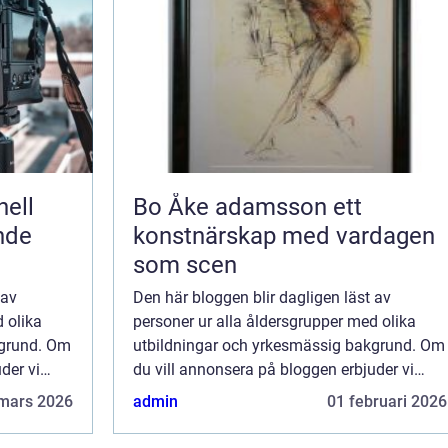
Bo Åke adamsson ett
ende
konstnärskap med vardagen
som scen
 av
Den här bloggen blir dagligen läst av
 olika
personer ur alla åldersgrupper med olika
kgrund. Om
utbildningar och yrkesmässig bakgrund. Om
der vi
du vill annonsera på bloggen erbjuder vi
 är endast
flera möjligheter. Bannerannonser är endast
mars 2026
admin
01 februari 2026
ktionen
ett av alternativen. Kontakta redaktionen
så...