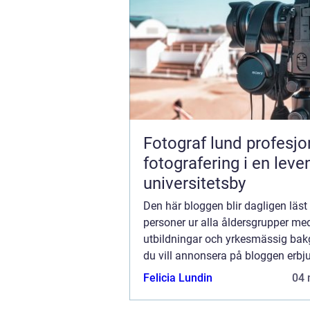
Fotograf lund profesjonell
fotografering i en lev
universitetsby
Den här bloggen blir dagligen läst
personer ur alla åldersgrupper med
utbildningar och yrkesmässig ba
du vill annonsera på bloggen erbju
flera möjligheter. Bannerannonser
Felicia Lundin
04 
ett av alternativen. Kontakta reda
så...