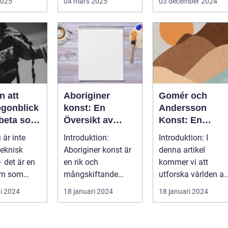
2025
04 mars 2025
03 december 2024
handlar...
n att
Aboriginer
Gomér och
ögonblick
konst: En
Andersson
rbeta som
Översikt av
Konst: En
f i
Konstformen
Fördjupande
 är inte
Introduktion:
Introduktion: I
ping
från Australiens
Översikt
teknisk
Aboriginer konst är
denna artikel
Urinvånare
 det är en
en rik och
kommer vi att
rm som
mångskiftande
utforska världen av
de...
konstform som
Gomér och
i 2024
18 januari 2024
18 januari 2024
härstammar från
Andersson konst,
Australiens...
dess olik...