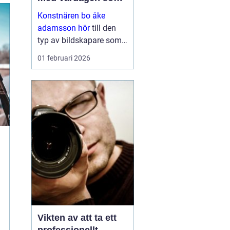
scen
Konstnären bo åke
adamsson hör
till den
typ av bildskapare som
ofta upptäcks av en
01 februari 2026
slump i ett skyltfönster, i
en mindre
galleriutställning eller
bland hundratals namn i
en webbutik. När blicken
väl fastnar st...
Vikten av att ta ett