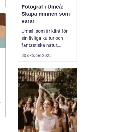
Fotograf i Umeå:
Skapa minnen som
varar
Umeå, som är känt för
sin livliga kultur och
fantastiska natur,
erbjuder många tillfällen
30 oktober 2025
för fotografering.
Oavsett om du är i
staden för att utforska
dess kulturella
evenemang eller de
vackra norrlands...