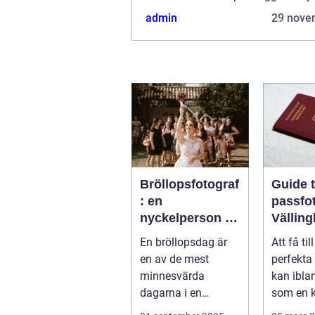
flera möjligheter. Bannerannonser
admin
29 nove
ett av alternativen. Kontakta reda
så...
Bröllopsfotograf
Guide ti
: en
passfot
nyckelperson i
Vällin
din
En bröllopsdag är
Att få til
bröllopsberättel
en av de mest
perfekta
se
minnesvärda
kan ibla
dagarna i en
som en k
människas liv. Det
Vällingby