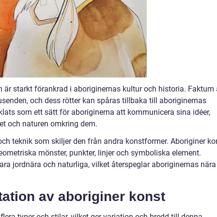
är starkt förankrad i aboriginernas kultur och historia. Faktum 
usenden, och dess rötter kan spåras tillbaka till aboriginernas
cklats som ett sätt för aboriginerna att kommunicera sina idéer,
andet och naturen omkring dem.
och teknik som skiljer den från andra konstformer. Aboriginer ko
metriska mönster, punkter, linjer och symboliska element.
ra jordnära och naturliga, vilket återspeglar aboriginernas nära
ation av aboriginer konst
era typer och stilar, vilket ger variation och bredd till denna