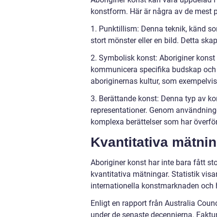
konstform. Här är några av de mest p
1. Punktillism: Denna teknik, känd so
stort mönster eller en bild. Detta skap
2. Symbolisk konst: Aboriginer konst
kommunicera specifika budskap och b
aboriginernas kultur, som exempelvis dj
3. Berättande konst: Denna typ av kon
representationer. Genom användninge
komplexa berättelser som har överfö
Kvantitativa mätni
Aboriginer konst har inte bara fått st
kvantitativa mätningar. Statistik visa
internationella konstmarknaden och ha
Enligt en rapport från Australia Counc
under de senaste decennierna. Faktu