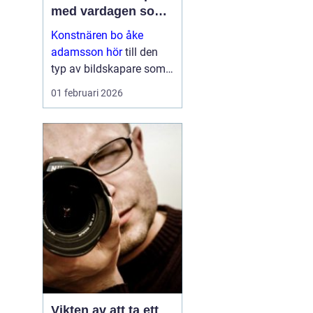
med vardagen som
scen
Konstnären bo åke
adamsson hör
till den
typ av bildskapare som
ofta upptäcks av en
01 februari 2026
slump i ett skyltfönster, i
en mindre
galleriutställning eller
bland hundratals namn i
en webbutik. När blicken
väl fastnar st...
Vikten av att ta ett