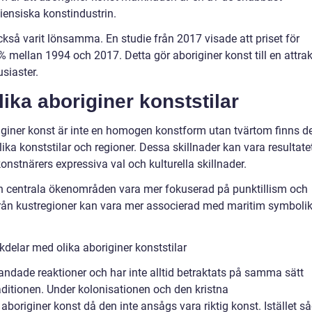
iensiska konstindustrin.
också varit lönsamma. En studie från 2017 visade att priset för
 mellan 1994 och 2017. Detta gör aboriginer konst till en attrak
siaster.
lika aboriginer konststilar
originer konst är inte en homogen konstform utan tvärtom finns d
lika konststilar och regioner. Dessa skillnader kan vara resultate
konstnärers expressiva val och kulturella skillnader.
ån centrala ökenområden vara mer fokuserad på punktillism och
rån kustregioner kan vara mer associerad med maritim symboli
delar med olika aboriginer konststilar
blandade reaktioner och har inte alltid betraktats på samma sätt
ditionen. Under kolonisationen och den kristna
originer konst då den inte ansågs vara riktig konst. Istället s