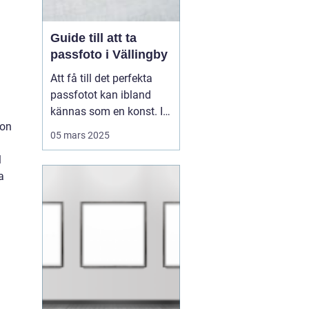
Guide till att ta
passfoto i Vällingby
Att få till det perfekta
passfotot kan ibland
kännas som en konst. I
ion
Vällingby finns flera
05 mars 2025
alternativ för den som är
l
i behov av ett nytt
a
passfoto. Oavsett om
det handlar om att
förnya passet eller få till
rät...