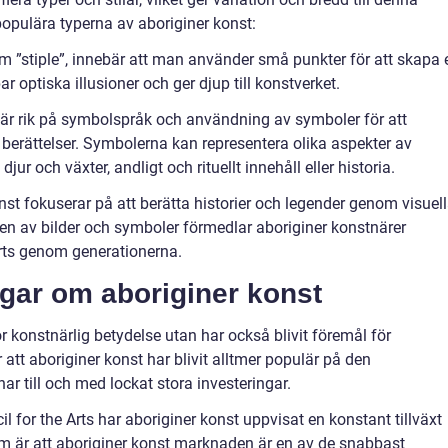
opulära typerna av aboriginer konst:
m ”stiple”, innebär att man använder små punkter för att skapa e
ar optiska illusioner och ger djup till konstverket.
 är rik på symbolspråk och användning av symboler för att
erättelser. Symbolerna kan representera olika aspekter av
ur och växter, andligt och rituellt innehåll eller historia.
st fokuserar på att berätta historier och legender genom visuel
n av bilder och symboler förmedlar aboriginer konstnärer
rts genom generationerna.
ngar om aboriginer konst
or konstnärlig betydelse utan har också blivit föremål för
r att aboriginer konst har blivit alltmer populär på den
r till och med lockat stora investeringar.
il for the Arts har aboriginer konst uppvisat en konstant tillväxt
m är att aboriginer konst marknaden är en av de snabbast