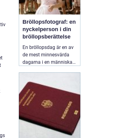
Bröllopsfotograf: en
tiv
nyckelperson i din
bröllopsberättelse
En bröllopsdag är en av
de mest minnesvärda
et
dagarna i en människas
t
liv. Det är en dag fylld
med kärlek, glädje och
känslosamma stunder
k
som man vill för evigt
bevara i minnet.
01
september 2025
ågs