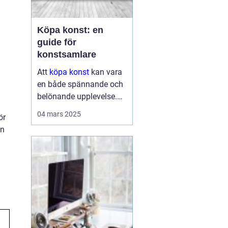
Köpa konst: en
guide för
konstsamlare
Att
köpa konst
kan vara
en både spännande och
belönande upplevelse.
Det handlar inte bara om
04 mars 2025
ör
att förvärva ett fysiskt
an
objekt, utan också om
att investera i något som
u...