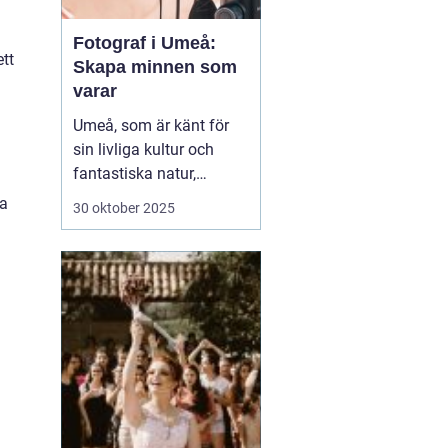
Fotograf i Umeå:
tt
Skapa minnen som
varar
Umeå, som är känt för
sin livliga kultur och
fantastiska natur,
erbjuder många tillfällen
la
30 oktober 2025
för fotografering.
Oavsett om du är i
staden för att utforska
dess kulturella
evenemang eller de
vackra norrlands...