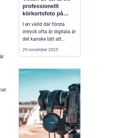
professionellt
körkortsfoto på
Östermalm
I en värld där första
intryck ofta är digitala är
det kanske lätt att
glömma bort vikten av
29 november 2025
ett välgjort körkortsfoto.
är
Ändå är detta lilla foto
en viktig del av vår
identitet. Ett k&o...
nst