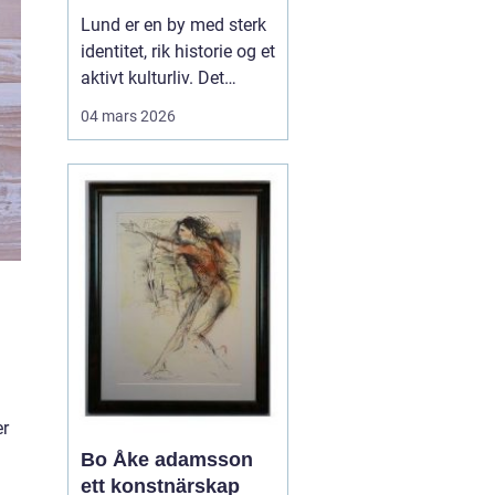
levende
Lund er en by med sterk
universitetsby
identitet, rik historie og et
aktivt kulturliv. Det
merkes også i måten
04 mars 2026
folk jobber med bilder.
Her finnes alt fra
kunstneriske portretter
og reklamebilder til
landbruksfoto og
dokumentasjon av
forskning. Når bedrifter,
instit...
er
Bo Åke adamsson
ett konstnärskap