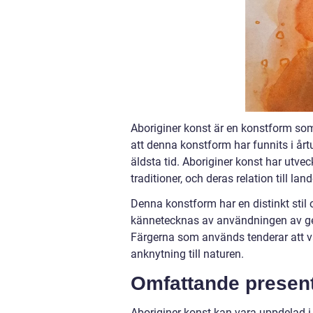
Aboriginer konst är en konstform som 
att denna konstform har funnits i årt
äldsta tid. Aboriginer konst har utve
traditioner, och deras relation till l
Denna konstform har en distinkt stil 
kännetecknas av användningen av geo
Färgerna som används tenderar att va
anknytning till naturen.
Omfattande present
Aboriginer konst kan vara uppdelad i fl