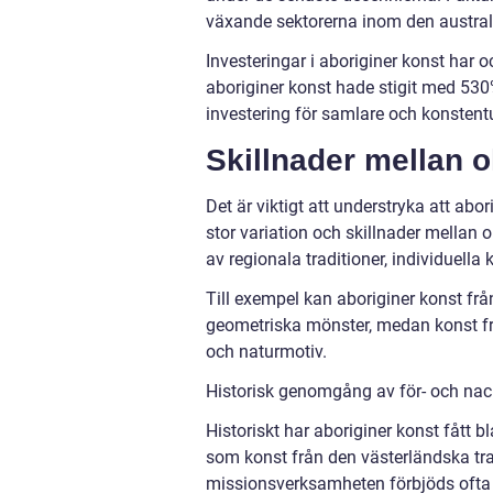
växande sektorerna inom den austral
Investeringar i aboriginer konst har 
aboriginer konst hade stigit med 530%
investering för samlare och konstentu
Skillnader mellan o
Det är viktigt att understryka att ab
stor variation och skillnader mellan o
av regionala traditioner, individuella 
Till exempel kan aboriginer konst fr
geometriska mönster, medan konst f
och naturmotiv.
Historisk genomgång av för- och nack
Historiskt har aboriginer konst fått 
som konst från den västerländska tra
missionsverksamheten förbjöds ofta ab