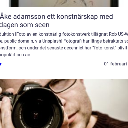
 adamsson ett konstnärskap med
rdagen som scen
duktion [Foto av en konstnärlig fotokonstverk tillägnat Rob US-
re, public domain, via Unsplash] Fotografi har länge betraktats 
nstform, och under det senaste decenniet har ”foto konst” blivit 
opulärt och ac...
n
01 februari