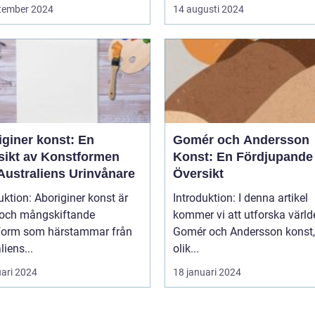
tember 2024
14 augusti 2024
iginer konst: En
Gomér och Andersson
sikt av Konstformen
Konst: En Fördjupande
Australiens Urinvånare
Översikt
uktion: Aboriginer konst är
Introduktion: I denna artikel
k och mångskiftande
kommer vi att utforska värld
form som härstammar från
Gomér och Andersson konst,
liens...
olik...
uari 2024
18 januari 2024