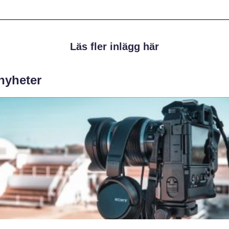
Läs fler inlägg här
 nyheter