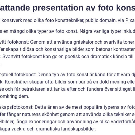
ttande presentation av foto kons
v konstverk med olika foto konsttekniker, public domain, via Pix
s en mängd olika typer av foto konst. Några vanliga typer inklud
tvitt fotokonst: Genom att använda gråskalor och svartvita toner
fer skapa tidlösa och konstnärliga bilder som betonar kontraste
 Svartvitt fotokonst kan ge en poetisk och dramatisk känsla till
.
ptuell fotokonst: Denna typ av foto konst är känd för att vara d
sk. Konstnärer skapar ofta bilder som bär på en dold mening elle
se och får betraktaren att tänka efter och fundera över sitt eget l
 omkring dem.
skapsfotokonst: Detta är en av de mest populära typerna av foto
fer fångar naturens skönhet genom att använda olika tekniker 
elbilder, långa exponeringar och användning av olika väderförhå
 skapa vackra och dramatiska landskapsbilder.