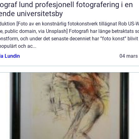
und profesjonell fotografering i en
ende universitetsby
duktion [Foto av en konstnärlig fotokonstverk tillägnat Rob US-
re, public domain, via Unsplash] Fotografi har länge betraktats 
nstform, och under det senaste decenniet har ”foto konst” blivit 
opulärt och ac...
ia Lundin
04 mars