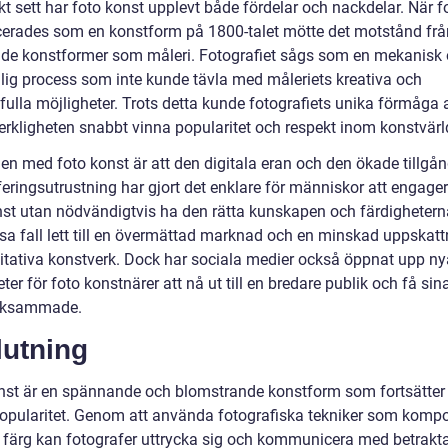
kt sett har foto konst upplevt både fördelar och nackdelar. När f
cerades som en konstform på 1800-talet mötte det motstånd fr
ade konstformer som måleri. Fotografiet sågs som en mekanisk
lig process som inte kunde tävla med måleriets kreativa och
fulla möjligheter. Trots detta kunde fotografiets unika förmåga 
erkligheten snabbt vinna popularitet och respekt inom konstvärl
n med foto konst är att den digitala eran och den ökade tillgång
eringsutrustning har gjort det enklare för människor att engager
nst utan nödvändigtvis ha den rätta kunskapen och färdighetern
ssa fall lett till en övermättad marknad och en minskad uppskatt
itativa konstverk. Dock har sociala medier också öppnat upp ny
ter för foto konstnärer att nå ut till en bredare publik och få sin
ksammade.
lutning
nst är en spännande och blomstrande konstform som fortsätter 
popularitet. Genom att använda fotografiska tekniker som kompo
h färg kan fotografer uttrycka sig och kommunicera med betrakt