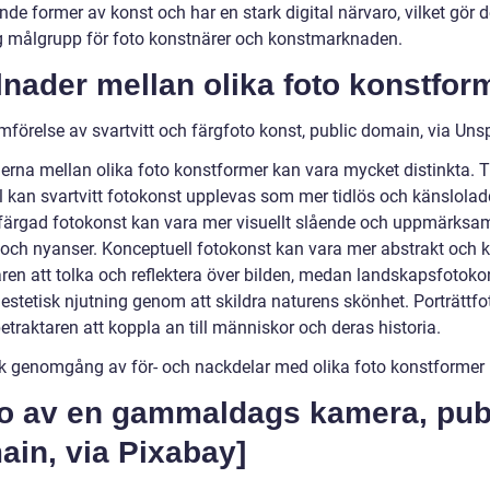
e former av konst och har en stark digital närvaro, vilket gör d
ig målgrupp för foto konstnärer och konstmarknaden.
lnader mellan olika foto konstfor
mförelse av svartvitt och färgfoto konst, public domain, via Uns
erna mellan olika foto konstformer kan vara mycket distinkta. Ti
 kan svartvitt fotokonst upplevas som mer tidlös och känslolad
ärgad fotokonst kan vara mer visuellt slående och uppmärks
r och nyanser. Konceptuell fotokonst kan vara mer abstrakt och k
aren att tolka och reflektera över bilden, medan landskapsfotoko
 estetisk njutning genom att skildra naturens skönhet. Porträttf
 betraktaren att koppla an till människor och deras historia.
sk genomgång av för- och nackdelar med olika foto konstformer
to av en gammaldags kamera, pub
ain, via Pixabay]