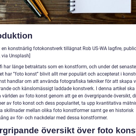
oduktion
 en konstnärlig fotokonstverk tillägnat Rob US-WA lagfire, publi
 via Unsplash]
fi har länge betraktats som en konstform, och under det senaste
t har ”foto konst” blivit allt mer populärt och accepterat i konst
st handlar om att använda fotografiska tekniker för att skapa vi
ande och känslomässigt laddade konstverk. I denna artikel ska 
a världen av foto konst genom att ge en övergripande översikt, d
per av foto konst och dess popularitet, ta upp kvantitativa mätni
a skillnader mellan olika foto konstformer samt ge en historisk
ng av för- och nackdelar med dessa konstformer.
gripande översikt över foto kons