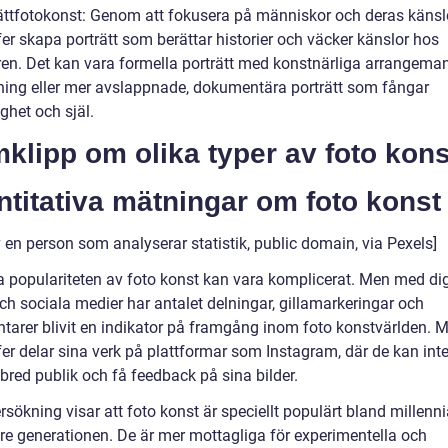
rättfotokonst: Genom att fokusera på människor och deras känsl
er skapa porträtt som berättar historier och väcker känslor hos
en. Det kan vara formella porträtt med konstnärliga arrangema
tning eller mer avslappnade, dokumentära porträtt som fångar
ghet och själ.
mklipp om olika typer av foto kons
titativa mätningar om foto konst
 en person som analyserar statistik, public domain, via Pexels]
a populariteten av foto konst kan vara komplicerat. Men med dig
ch sociala medier har antalet delningar, gillamarkeringar och
arer blivit en indikator på framgång inom foto konstvärlden. 
fer delar sina verk på plattformar som Instagram, där de kan int
bred publik och få feedback på sina bilder.
sökning visar att foto konst är speciellt populärt bland millenn
re generationen. De är mer mottagliga för experimentella och