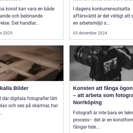
pa konst kan vara en både
I dagens konkurrensutsatta
ande och belönande
affärsvärld är det viktigt att
else. Det handlar...
en arbetsmiljö s...
s 2025
03 december 2024
alla Bilder
Konsten att fånga ögon
– att arbeta som fotogra
d där digitala fotografier lätt
Norrköping
las och ses på skärmar, har
..
Fotografi är inte bara en tek
process– det är en konstfo
fångar tide...