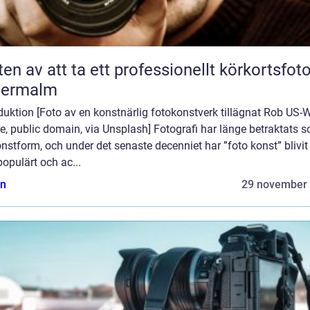
ten av att ta ett professionellt körkortsfot
termalm
duktion [Foto av en konstnärlig fotokonstverk tillägnat Rob US-
re, public domain, via Unsplash] Fotografi har länge betraktats 
nstform, och under det senaste decenniet har ”foto konst” blivit 
opulärt och ac...
n
29 november