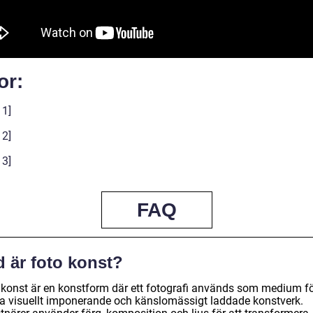
or:
 1]
 2]
 3]
FAQ
d är foto konst?
 konst är en konstform där ett fotografi används som medium fö
a visuellt imponerande och känslomässigt laddade konstverk.