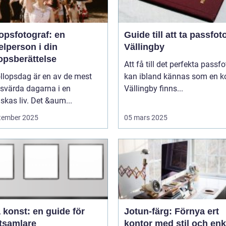
opsfotograf: en
Guide till att ta passfoto
lperson i din
Vällingby
opsberättelse
Att få till det perfekta passfo
llopsdag är en av de mest
kan ibland kännas som en ko
svärda dagarna i en
Vällingby finns...
kas liv. Det &aum...
tember 2025
05 mars 2025
 konst: en guide för
Jotun-färg: Förnya ert
tsamlare
kontor med stil och enk