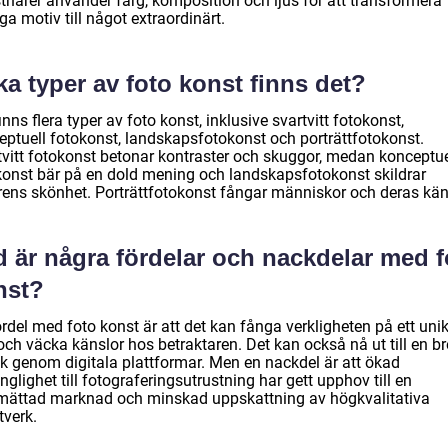
tnärer använder färg, komposition och ljus för att transformera
ga motiv till något extraordinärt.
ka typer av foto konst finns det?
inns flera typer av foto konst, inklusive svartvitt fotokonst,
eptuell fotokonst, landskapsfotokonst och porträttfotokonst.
tvitt fotokonst betonar kontraster och skuggor, medan konceptue
konst bär på en dold mening och landskapsfotokonst skildrar
rens skönhet. Porträttfotokonst fångar människor och deras kän
d är några fördelar och nackdelar med f
nst?
rdel med foto konst är att det kan fånga verkligheten på ett unik
och väcka känslor hos betraktaren. Det kan också nå ut till en b
ik genom digitala plattformar. Men en nackdel är att ökad
änglighet till fotograferingsutrustning har gett upphov till en
mättad marknad och minskad uppskattning av högkvalitativa
tverk.