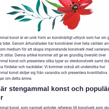
mal konst är en unik form av konstnärligt uttryck som har sin g
ga tider. Genom århundraden har konstnärer över hela världen a
som medium för att skapa imponerande konstverk med varieran
h stilar. Denna artikel kommer att ge en grundlig översikt över
mal konst och presentera olika typer av stenkonstverk samt di
ska fördelar och nackdelar. Vi kommer också att undersöka hur
mal konst skiljer sig från varandra och presentera kvantitativa
ar om detta ämne.
 är stengammal konst och populä
r
mal konst, som namnet antyder, refererar till konstverk som s