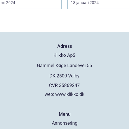
uari 2024
18 januari 2024
Adress
web:
www.klikko.dk
Menu
Annonsering