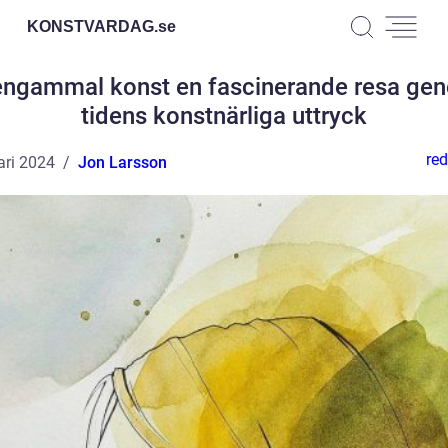
KONSTVARDAG.
se
engammal konst en fascinerande resa ge
tidens konstnärliga uttryck
red
ari 2024
Jon Larsson