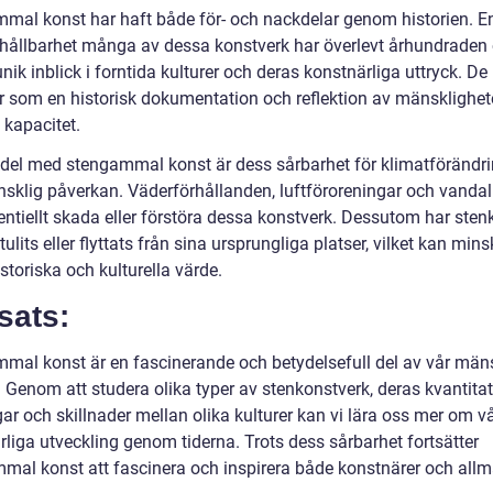
mal konst har haft både för- och nackdelar genom historien. En
 hållbarhet många av dessa konstverk har överlevt århundraden 
nik inblick i forntida kulturer och deras konstnärliga uttryck. De
r som en historisk dokumentation och reflektion av mänsklighe
 kapacitet.
del med stengammal konst är dess sårbarhet för klimatförändr
sklig påverkan. Väderförhållanden, luftföroreningar och vanda
entiellt skada eller förstöra dessa konstverk. Dessutom har sten
tulits eller flyttats från sina ursprungliga platser, vilket kan min
storiska och kulturella värde.
sats:
mal konst är en fascinerande och betydelsefull del av vår män
. Genom att studera olika typer av stenkonstverk, deras kvantita
ar och skillnader mellan olika kulturer kan vi lära oss mer om v
rliga utveckling genom tiderna. Trots dess sårbarhet fortsätter
mal konst att fascinera och inspirera både konstnärer och all