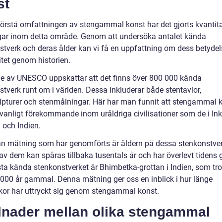
st
 förstå omfattningen av stengammal konst har det gjorts kvantit
ar inom detta område. Genom att undersöka antalet kända
stverk och deras ålder kan vi få en uppfattning om dess betyde
itet genom historien.
ie av UNESCO uppskattar att det finns över 800 000 kända
tverk runt om i världen. Dessa inkluderar både stentavlor,
lpturer och stenmålningar. Här har man funnit att stengammal k
 vanligt förekommande inom uråldriga civilisationer som de i Ink
 och Indien.
n mätning som har genomförts är åldern på dessa stenkonstver
v dem kan spåras tillbaka tusentals år och har överlevt tidens 
sta kända stenkonstverket är Bhimbetka-grottan i Indien, som tr
 000 år gammal. Denna mätning ger oss en inblick i hur länge
or har uttryckt sig genom stengammal konst.
llnader mellan olika stengammal