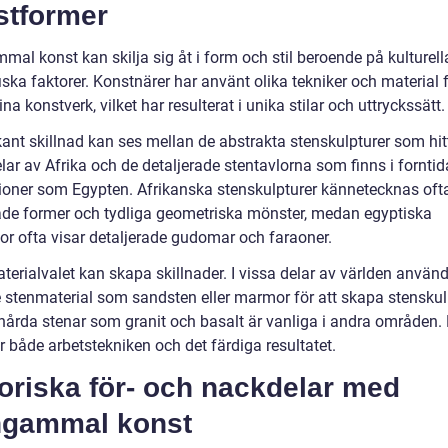
stformer
al konst kan skilja sig åt i form och stil beroende på kulturell
ska faktorer. Konstnärer har använt olika tekniker och material f
na konstverk, vilket har resulterat i unika stilar och uttryckssätt.
ant skillnad kan ses mellan de abstrakta stenskulpturer som hit
lar av Afrika och de detaljerade stentavlorna som finns i forntid
ationer som Egypten. Afrikanska stenskulpturer kännetecknas oft
ade former och tydliga geometriska mönster, medan egyptiska
lor ofta visar detaljerade gudomar och faraoner.
terialvalet kan skapa skillnader. I vissa delar av världen använ
 stenmaterial som sandsten eller marmor för att skapa stenskulp
årda stenar som granit och basalt är vanliga i andra områden. 
 både arbetstekniken och det färdiga resultatet.
oriska för- och nackdelar med
ngammal konst