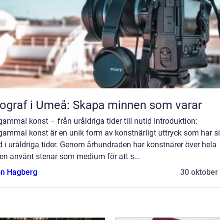
ograf i Umeå: Skapa minnen som varar
ammal konst – från uråldriga tider till nutid Introduktion:
gammal konst är en unik form av konstnärligt uttryck som har s
 i uråldriga tider. Genom århundraden har konstnärer över hela
en använt stenar som medium för att s...
n Hagberg
30 oktober