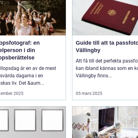
opsfotograf: en
Guide till att ta passfoto
lperson i din
Vällingby
opsberättelse
Att få till det perfekta passfo
llopsdag är en av de mest
kan ibland kännas som en ko
svärda dagarna i en
Vällingby finns...
kas liv. Det &aum...
tember 2025
05 mars 2025