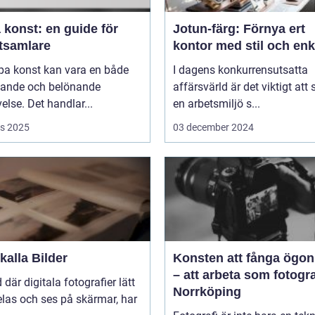
 konst: en guide för
Jotun-färg: Förnya ert
tsamlare
kontor med stil och enk
pa konst kan vara en både
I dagens konkurrensutsatta
ande och belönande
affärsvärld är det viktigt att
else. Det handlar...
en arbetsmiljö s...
s 2025
03 december 2024
alla Bilder
Konsten att fånga ögon
– att arbeta som fotogra
d där digitala fotografier lätt
Norrköping
las och ses på skärmar, har