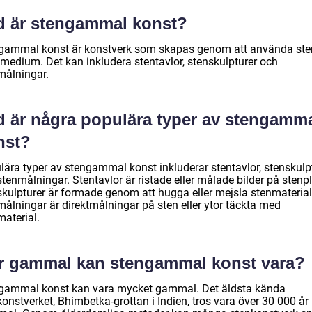
d är stengammal konst?
gammal konst är konstverk som skapas genom att använda ste
medium. Det kan inkludera stentavlor, stenskulpturer och
målningar.
d är några populära typer av stengamm
nst?
lära typer av stengammal konst inkluderar stentavlor, stenskulp
tenmålningar. Stentavlor är ristade eller målade bilder på stenpl
skulpturer är formade genom att hugga eller mejsla stenmaterial
målningar är direktmålningar på sten eller ytor täckta med
material.
r gammal kan stengammal konst vara?
gammal konst kan vara mycket gammal. Det äldsta kända
onstverket, Bhimbetka-grottan i Indien, tros vara över 30 000 år