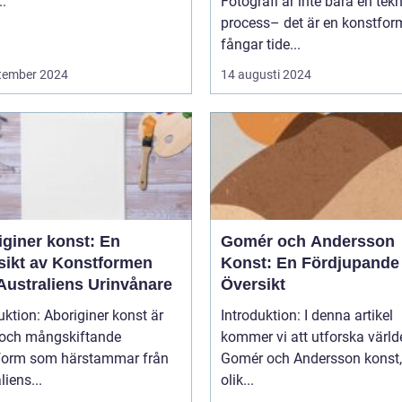
..
Fotografi är inte bara en tek
process– det är en konstfo
fångar tide...
tember 2024
14 augusti 2024
iginer konst: En
Gomér och Andersson
sikt av Konstformen
Konst: En Fördjupande
Australiens Urinvånare
Översikt
uktion: Aboriginer konst är
Introduktion: I denna artikel
k och mångskiftande
kommer vi att utforska värld
form som härstammar från
Gomér och Andersson konst,
liens...
olik...