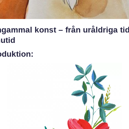
gammal konst – från uråldriga ti
nutid
oduktion: