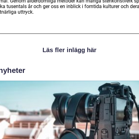
al. Genom ålderdomliga metoder kan många stenkonstverk s
aka tusentals år och ger oss en inblick i forntida kulturer och der
närliga uttryck.
Läs fler inlägg här
 nyheter