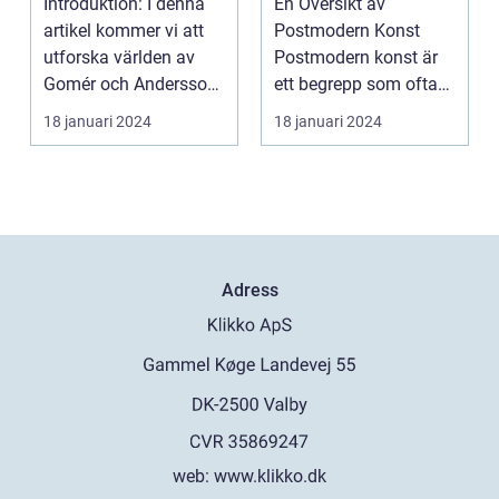
Introduktion: I denna
En Översikt av
artikel kommer vi att
Postmodern Konst
utforska världen av
Postmodern konst är
Gomér och Andersson
ett begrepp som ofta
konst, dess olik...
kastas runt i
18 januari 2024
18 januari 2024
konstvärlden...
Adress
web:
www.klikko.dk