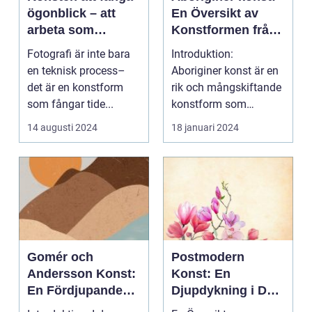
ögonblick – att
En Översikt av
arbeta som
Konstformen från
fotograf i
Australiens
Fotografi är inte bara
Introduktion:
Norrköping
Urinvånare
en teknisk process–
Aboriginer konst är en
det är en konstform
rik och mångskiftande
som fångar tide...
konstform som
härstammar från
14 augusti 2024
18 januari 2024
Australiens...
Gomér och
Postmodern
Andersson Konst:
Konst: En
En Fördjupande
Djupdykning i Det
Översikt
Moderna Uttrycket