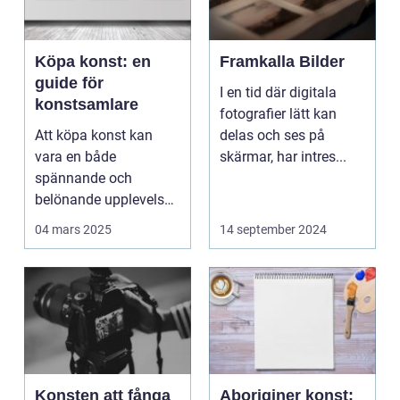
Köpa konst: en
Framkalla Bilder
guide för
I en tid där digitala
konstsamlare
fotografier lätt kan
Att köpa konst kan
delas och ses på
vara en både
skärmar, har intres...
spännande och
belönande upplevelse.
Det handlar...
04 mars 2025
14 september 2024
Konsten att fånga
Aboriginer konst: