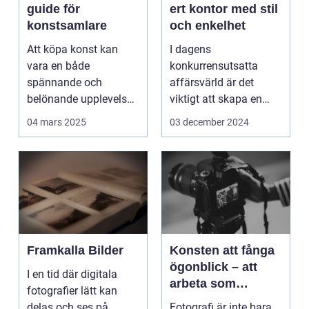
guide för
ert kontor med stil
konstsamlare
och enkelhet
Att köpa konst kan
I dagens
vara en både
konkurrensutsatta
spännande och
affärsvärld är det
belönande upplevelse.
viktigt att skapa en
Det handlar...
arbetsmiljö s...
04 mars 2025
03 december 2024
Framkalla Bilder
Konsten att fånga
ögonblick – att
I en tid där digitala
arbeta som
fotografier lätt kan
fotograf i
delas och ses på
Fotografi är inte bara