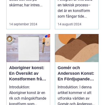
Norrköping
skärmar, har intres...
en teknisk process–
det är en konstform
som fångar tide...
14 september 2024
14 augusti 2024
Aboriginer konst:
Gomér och
En Översikt av
Andersson Konst:
Konstformen från
En Fördjupande
Australiens
Översikt
Introduktion:
Introduktion: I denna
Urinvånare
Aboriginer konst är en
artikel kommer vi att
rik och mångskiftande
utforska världen av
konstform som
Gomér och Andersson