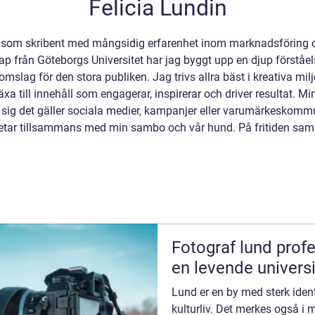
Felicia Lundin
r som skribent med mångsidig erfarenhet inom marknadsföring o
 från Göteborgs Universitet har jag byggt upp en djup förståel
lag för den stora publiken. Jag trivs allra bäst i kreativa milj
äxa till innehåll som engagerar, inspirerar och driver resultat. Min
sig det gäller sociala medier, kampanjer eller varumärkeskomm
betar tillsammans med min sambo och vår hund. På fritiden sam
Fotograf lund profesjonell fotografering i
en levende univers
Lund er en by med sterk identit
kulturliv. Det merkes også i 