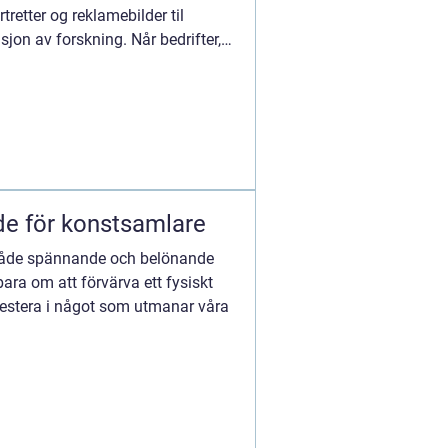
tretter og reklamebilder til
on av forskning. Når bedrifter,
de för konstsamlare
 både spännande och belönande
bara om att förvärva ett fysiskt
vestera i något som utmanar våra