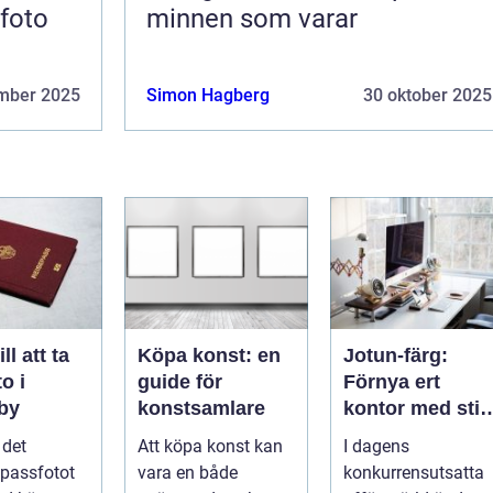
sfoto
minnen som varar
mber 2025
Simon Hagberg
30 oktober 2025
ll att ta
Köpa konst: en
Jotun-färg:
o i
guide för
Förnya ert
gby
konstsamlare
kontor med stil
och enkelhet
l det
Att köpa konst kan
I dagens
 passfotot
vara en både
konkurrensutsatta