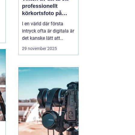
professionellt
körkortsfoto på
Östermalm
I en värld där första
intryck ofta är digitala är
det kanske lätt att
glömma bort vikten av
29 november 2025
ett välgjort körkortsfoto.
Ändå är detta lilla foto
en viktig del av vår
identitet. Ett k&o...