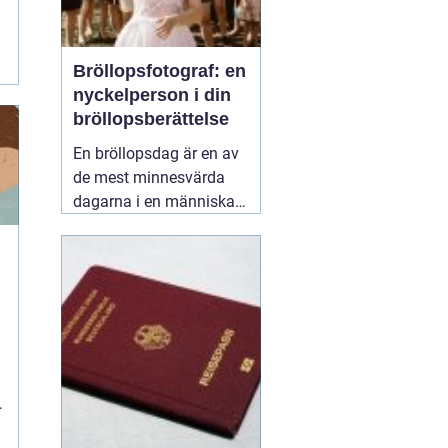
Bröllopsfotograf: en
nyckelperson i din
bröllopsberättelse
En bröllopsdag är en av
de mest minnesvärda
dagarna i en människas
liv. Det är en dag fylld
med kärlek, glädje och
känslosamma stunder
som man vill för evigt
bevara i minnet.
01
september 2025