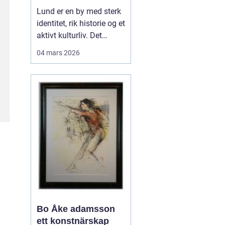
levende
Lund er en by med sterk
universitetsby
identitet, rik historie og et
aktivt kulturliv. Det
merkes også i måten
04 mars 2026
folk jobber med bilder.
Her finnes alt fra
kunstneriske portretter
og reklamebilder til
landbruksfoto og
dokumentasjon av
forskning. Når bedrifter,
instit...
Bo Åke adamsson
ett konstnärskap