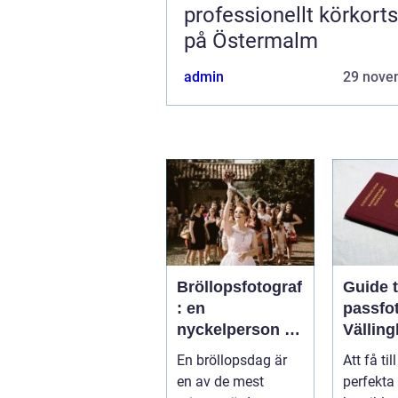
professionellt körkort
på Östermalm
admin
29 nove
Bröllopsfotograf
Guide ti
: en
passfot
nyckelperson i
Vällin
din
En bröllopsdag är
Att få til
bröllopsberättel
en av de mest
perfekta
se