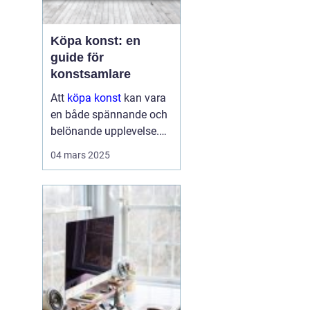
Köpa konst: en
guide för
konstsamlare
Att
köpa konst
kan vara
en både spännande och
belönande upplevelse.
Det handlar inte bara om
04 mars 2025
att förvärva ett fysiskt
objekt, utan också om
att investera i något som
u...