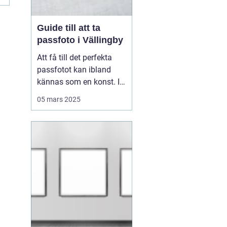
Guide till att ta
passfoto i Vällingby
Att få till det perfekta
passfotot kan ibland
kännas som en konst. I
Vällingby finns flera
05 mars 2025
alternativ för den som är
i behov av ett nytt
passfoto. Oavsett om
det handlar om att
förnya passet eller få till
rät...