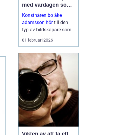
med vardagen som
scen
Konstnären bo åke
adamsson hör
till den
typ av bildskapare som
ofta upptäcks av en
01 februari 2026
slump i ett skyltfönster, i
en mindre
galleriutställning eller
bland hundratals namn i
en webbutik. När blicken
väl fastnar st...
Vikten av att ta ett