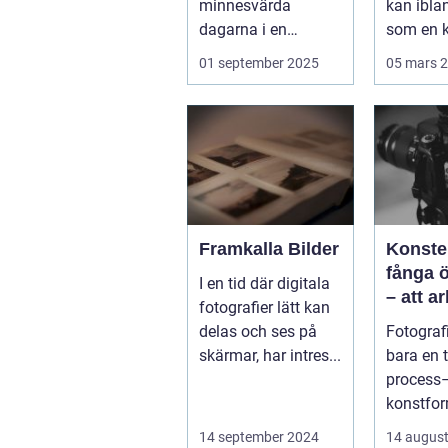
minnesvärda
kan ibla
dagarna i en
som en k
människas liv. Det
Vällingby
01 september 2025
05 mars 
&aum...
Framkalla Bilder
Konste
fånga 
I en tid där digitala
– att a
fotografier lätt kan
fotogra
delas och ses på
Fotografi
Norrkö
skärmar, har intres...
bara en 
process–
konstfo
fångar ti
14 september 2024
14 august