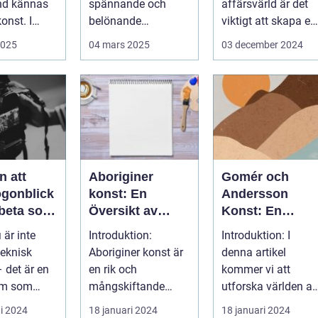
nd kännas
spännande och
affärsvärld är det
onst. I
belönande
viktigt att skapa en
 finns...
upplevelse. Det
arbetsmiljö s...
2025
04 mars 2025
03 december 2024
handlar...
n att
Aboriginer
Gomér och
ögonblick
konst: En
Andersson
rbeta som
Översikt av
Konst: En
f i
Konstformen
Fördjupande
 är inte
Introduktion:
Introduktion: I
ping
från Australiens
Översikt
teknisk
Aboriginer konst är
denna artikel
Urinvånare
 det är en
en rik och
kommer vi att
rm som
mångskiftande
utforska världen av
de...
konstform som
Gomér och
i 2024
18 januari 2024
18 januari 2024