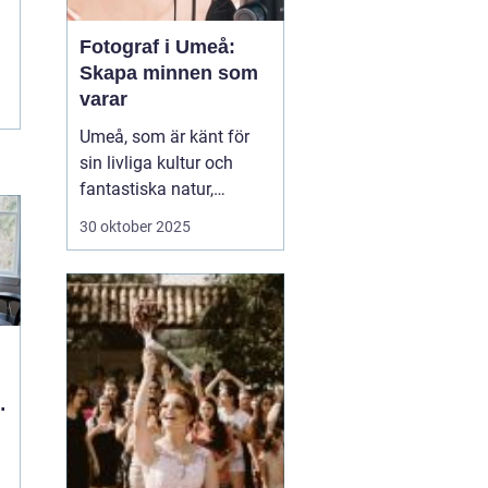
Fotograf i Umeå:
Skapa minnen som
varar
Umeå, som är känt för
sin livliga kultur och
fantastiska natur,
erbjuder många tillfällen
30 oktober 2025
för fotografering.
Oavsett om du är i
staden för att utforska
dess kulturella
evenemang eller de
vackra norrlands...