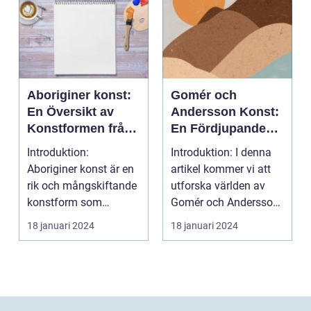
Aboriginer konst:
Gomér och
En Översikt av
Andersson Konst:
Konstformen från
En Fördjupande
Australiens
Översikt
Introduktion:
Introduktion: I denna
Urinvånare
Aboriginer konst är en
artikel kommer vi att
rik och mångskiftande
utforska världen av
konstform som
Gomér och Andersson
härstammar från
konst, dess olik...
18 januari 2024
18 januari 2024
Australiens...