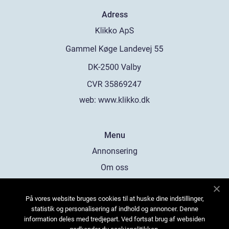
Adress
web:
www.klikko.dk
Menu
Annonsering
Om oss
Cookies
På vores website bruges cookies til at huske dine indstillinger,
Kontakta oss
statistik og personalisering af indhold og annoncer. Denne
Sitemap
information deles med tredjepart. Ved fortsat brug af websiden