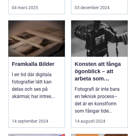
Det handlar...
arbetsmiljö s...
04 mars 2025
03 december 2024
Framkalla Bilder
Konsten att fånga
ögonblick – att
I en tid där digitala
arbeta som
fotografier lätt kan
fotograf i
delas och ses på
Fotografi är inte bara
Norrköping
skärmar, har intres...
en teknisk process–
det är en konstform
som fångar tide...
14 september 2024
14 augusti 2024