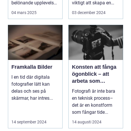
belönande upplevelse.
viktigt att skapa en
Det handlar...
arbetsmiljö s...
04 mars 2025
03 december 2024
Framkalla Bilder
Konsten att fånga
ögonblick – att
I en tid där digitala
arbeta som
fotografier lätt kan
fotograf i
delas och ses på
Fotografi är inte bara
Norrköping
skärmar, har intres...
en teknisk process–
det är en konstform
som fångar tide...
14 september 2024
14 augusti 2024