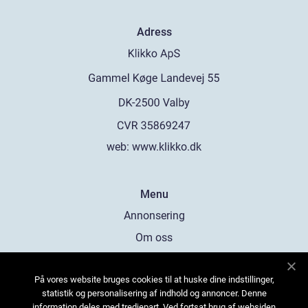
Adress
web:
www.klikko.dk
Menu
Annonsering
Om oss
Cookies
På vores website bruges cookies til at huske dine indstillinger,
Kontakta oss
statistik og personalisering af indhold og annoncer. Denne
Sitemap
information deles med tredjepart. Ved fortsat brug af websiden