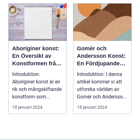
Aboriginer konst:
Gomér och
En Översikt av
Andersson Konst:
Konstformen från
En Fördjupande
Australiens
Översikt
Introduktion:
Introduktion: I denna
Urinvånare
Aboriginer konst är en
artikel kommer vi att
rik och mångskiftande
utforska världen av
konstform som
Gomér och Andersson
härstammar från
konst, dess olik...
18 januari 2024
18 januari 2024
Australiens...