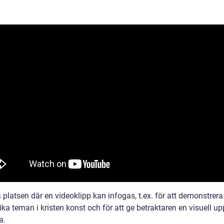
 platsen där en videoklipp kan infogas, t.ex. för att demonstrer
ika teman i kristen konst och för att ge betraktaren en visuell up
a.