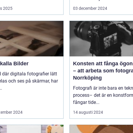
s 2025
03 december 2024
alla Bilder
Konsten att fånga ögon
– att arbeta som fotogra
d där digitala fotografier lätt
Norrköping
las och ses på skärmar, har
..
Fotografi är inte bara en tek
process– det är en konstfo
fångar tide...
tember 2024
14 augusti 2024