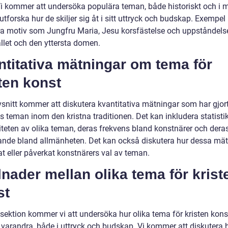
Vi kommer att undersöka populära teman, både historiskt och i 
 utforska hur de skiljer sig åt i sitt uttryck och budskap. Exempel
ra motiv som Jungfru Maria, Jesu korsfästelse och uppståndels
llet och den yttersta domen.
titativa mätningar om tema för
ten konst
vsnitt kommer att diskutera kvantitativa mätningar som har gjort
s teman inom den kristna traditionen. Det kan inkludera statist
iteten av olika teman, deras frekvens bland konstnärer och dera
nde bland allmänheten. Det kan också diskutera hur dessa mät
t eller påverkat konstnärers val av teman.
lnader mellan olika tema för krist
st
sektion kommer vi att undersöka hur olika tema för kristen konst
 varandra, både i uttryck och budskap. Vi kommer att diskutera h