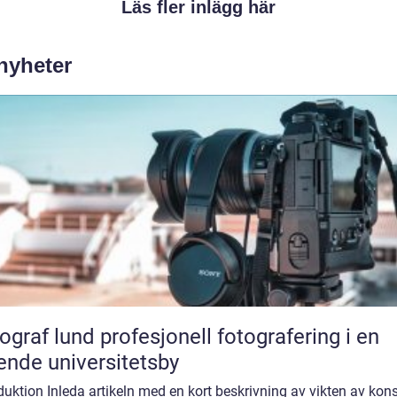
Läs fler inlägg här
 nyheter
und profesjonell fotografering i en
ende universitetsby
duktion Inleda artikeln med en kort beskrivning av vikten av kon