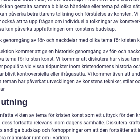
rk kan gestalta samma bibliska händelse eller tema på olika sät
 kan påverka betraktarens tolkning och förståelse av konsten. Vi
också att ta upp frågan om individuella tolkningar av konstver
sa kan påverka uppfattningen om konstens budskap.
sk genomgång av för- och nackdelar med olika tema för kristen 
ektion kommer att ge en historisk genomgång av för- och nack
ka tema för kristen konst. Vi kommer att diskutera hur vissa te
mer populära vid vissa tidpunkter inom kristendomens historia oc
r blivit kontroversiella eller ifrågasatta. Vi kommer även att un
a teman har påverkat utvecklingen av konstens tekniker, stilar o
ar.
lutning
atta vikten av tema för kristen konst som ett uttryck för den kr
h dess fortsatta relevans inom dagens samhälle. Diskutera krafte
s andliga budskap och förhoppningar om att den fortsätter att i
öra människor runt om i världen.