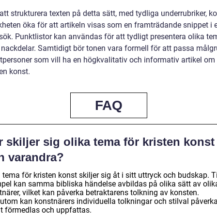
tt strukturera texten på detta sätt, med tydliga underrubriker, 
heten öka för att artikeln visas som en framträdande snippet i e
sök. Punktlistor kan användas för att tydligt presentera olika t
h nackdelar. Samtidigt bör tonen vara formell för att passa målg
atpersoner som vill ha en högkvalitativ och informativ artikel o
ten konst.
FAQ
 skiljer sig olika tema för kristen konst
ån varandra?
 tema för kristen konst skiljer sig åt i sitt uttryck och budskap. Ti
pel kan samma bibliska händelse avbildas på olika sätt av olik
närer, vilket kan påverka betraktarens tolkning av konsten.
utom kan konstnärers individuella tolkningar och stilval påverk
t förmedlas och uppfattas.