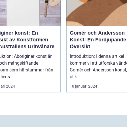
iginer konst: En
Gomér och Andersson
sikt av Konstformen
Konst: En Fördjupande
Australiens Urinvånare
Översikt
uktion: Aboriginer konst är
Introduktion: I denna artikel
k och mångskiftande
kommer vi att utforska värld
form som härstammar från
Gomér och Andersson konst,
liens...
olik...
uari 2024
18 januari 2024