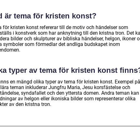
 är tema för kristen konst?
för kristen konst refererar till de motiv och händelser som
tälls i konstverk som har anknytning till den kristna tron. Det k
dera bilder och skulpturer av bibliska händelser, helgon, ikoner 
a symboler som förmedlar det andliga budskapet inom
tendomen.
ka typer av tema för kristen konst finns
finns en mängd olika typer av tema för kristen konst. Exempel p
lära teman inkluderar Jungfru Maria, Jesu korsfästelse och
tåndelse, syndafallet och den yttersta domen. Andra teman kan
dningar av helgon eller ikoniska bilder som representerar olika
ter av den kristna tron.