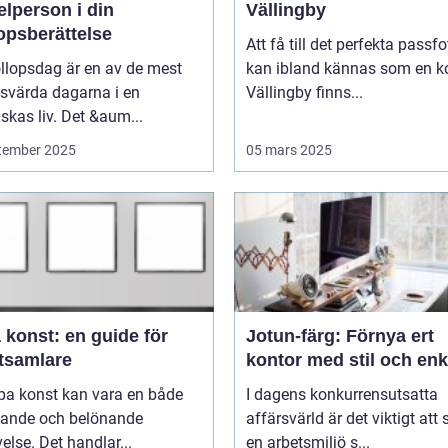
lperson i din
Vällingby
opsberättelse
Att få till det perfekta passfo
llopsdag är en av de mest
kan ibland kännas som en ko
svärda dagarna i en
Vällingby finns...
kas liv. Det &aum...
tember 2025
05 mars 2025
 konst: en guide för
Jotun-färg: Förnya ert
tsamlare
kontor med stil och enk
pa konst kan vara en både
I dagens konkurrensutsatta
ande och belönande
affärsvärld är det viktigt att
else. Det handlar...
en arbetsmiljö s...