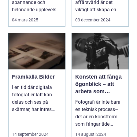
spännande och
affärsvärld är det
belönande upplevelse.
viktigt att skapa en
Det handlar...
arbetsmiljö s...
04 mars 2025
03 december 2024
Framkalla Bilder
Konsten att fånga
ögonblick – att
I en tid där digitala
arbeta som
fotografier lätt kan
fotograf i
delas och ses på
Fotografi är inte bara
Norrköping
skärmar, har intres...
en teknisk process–
det är en konstform
som fångar tide...
14 september 2024
14 augusti 2024