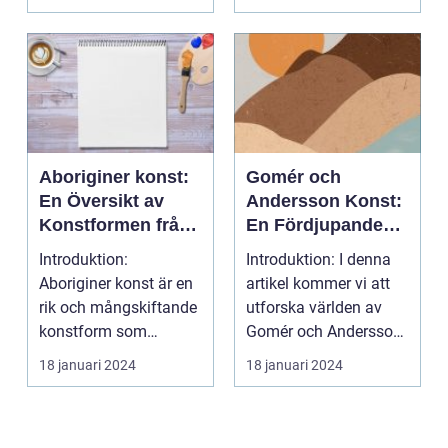
Aboriginer konst:
Gomér och
En Översikt av
Andersson Konst:
Konstformen från
En Fördjupande
Australiens
Översikt
Introduktion:
Introduktion: I denna
Urinvånare
Aboriginer konst är en
artikel kommer vi att
rik och mångskiftande
utforska världen av
konstform som
Gomér och Andersson
härstammar från
konst, dess olik...
18 januari 2024
18 januari 2024
Australiens...