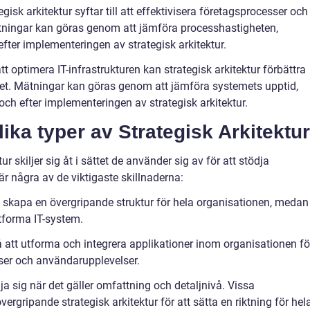
tegisk arkitektur syftar till att effektivisera företagsprocesser och
ningar kan göras genom att jämföra processhastigheten,
fter implementeringen av strategisk arkitektur.
t optimera IT-infrastrukturen kan strategisk arkitektur förbättra
het. Mätningar kan göras genom att jämföra systemets upptid,
ch efter implementeringen av strategisk arkitektur.
lika typer av Strategisk Arkitektur
ur skiljer sig åt i sättet de använder sig av för att stödja
r några av de viktigaste skillnaderna:
t skapa en övergripande struktur för hela organisationen, medan 
utforma IT-system.
å att utforma och integrera applikationer inom organisationen fö
ser och användarupplevelser.
lja sig när det gäller omfattning och detaljnivå. Vissa
rgripande strategisk arkitektur för att sätta en riktning för hel