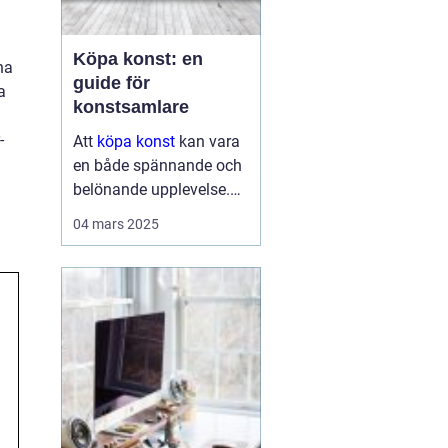
Köpa konst: en
na
guide för
a
konstsamlare
-
Att
köpa konst
kan vara
en både spännande och
belönande upplevelse.
Det handlar inte bara om
04 mars 2025
att förvärva ett fysiskt
objekt, utan också om
att investera i något som
u...