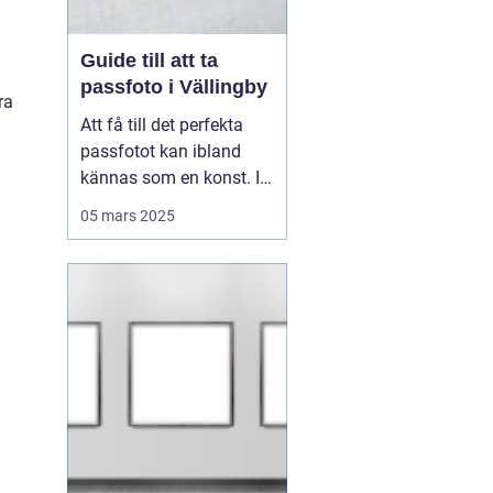
Guide till att ta
passfoto i Vällingby
ra
Att få till det perfekta
passfotot kan ibland
kännas som en konst. I
Vällingby finns flera
05 mars 2025
alternativ för den som är
i behov av ett nytt
passfoto. Oavsett om
det handlar om att
förnya passet eller få till
rät...