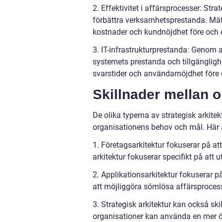
2. Effektivitet i affärsprocesser: Stra
förbättra verksamhetsprestanda. Mät
kostnader och kundnöjdhet före och e
3. IT-infrastrukturprestanda: Genom at
systemets prestanda och tillgänglig
svarstider och användarnöjdhet före o
Skillnader mellan o
De olika typerna av strategisk arkitekt
organisationens behov och mål. Här ä
1. Företagsarkitektur fokuserar på at
arkitektur fokuserar specifikt på att 
2. Applikationsarkitektur fokuserar p
att möjliggöra sömlösa affärsproces
3. Strategisk arkitektur kan också ski
organisationer kan använda en mer öve