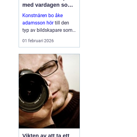
med vardagen som
scen
Konstnären bo åke
adamsson hör
till den
typ av bildskapare som
ofta upptäcks av en
01 februari 2026
slump i ett skyltfönster, i
en mindre
galleriutställning eller
bland hundratals namn i
en webbutik. När blicken
väl fastnar st...
Vikten av att ta ett