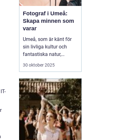
Fotograf i Umeå:
Skapa minnen som
varar
Umeå, som är känt för
sin livliga kultur och
fantastiska natur,
erbjuder många tillfällen
30 oktober 2025
för fotografering.
Oavsett om du är i
staden för att utforska
IT-
dess kulturella
evenemang eller de
vackra norrlands...
r
a