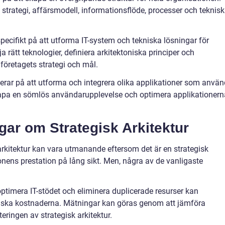
s strategi, affärsmodell, informationsflöde, processer och teknis
specifikt på att utforma IT-system och tekniska lösningar för
a rätt teknologier, definiera arkitektoniska principer och
d företagets strategi och mål.
serar på att utforma och integrera olika applikationer som anvä
kapa en sömlös användarupplevelse och optimera applikationer
gar om Strategisk Arkitektur
 arkitektur kan vara utmanande eftersom det är en strategisk
ens prestation på lång sikt. Men, några av de vanligaste
timera IT-stödet och eliminera duplicerade resurser kan
 minska kostnaderna. Mätningar kan göras genom att jämföra
ringen av strategisk arkitektur.