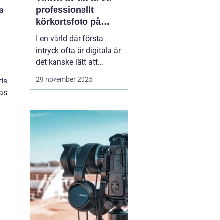
professionellt
ka
körkortsfoto på
Östermalm
I en värld där första
intryck ofta är digitala är
det kanske lätt att
glömma bort vikten av
29 november 2025
nds
ett välgjort körkortsfoto.
nas
Ändå är detta lilla foto
en viktig del av vår
identitet. Ett k&o...