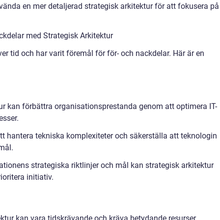
nda en mer detaljerad strategisk arkitektur för att fokusera på
kdelar med Strategisk Arkitektur
ver tid och har varit föremål för för- och nackdelar. Här är en
tur kan förbättra organisationsprestanda genom att optimera IT-
esser.
tt hantera tekniska komplexiteter och säkerställa att teknologin
mål.
tionens strategiska riktlinjer och mål kan strategisk arkitektur
oritera initiativ.
ektur kan vara tidskrävande och kräva betydande resurser.