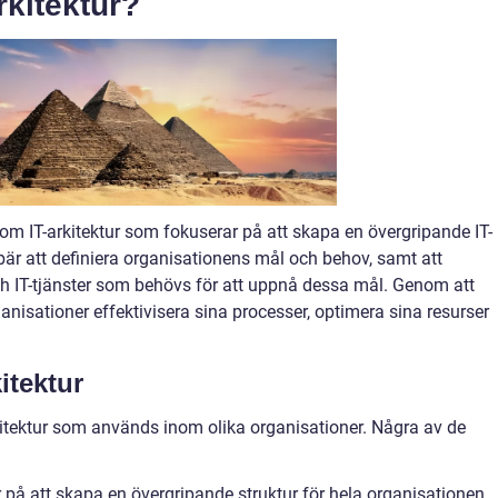
rkitektur?
inom IT-arkitektur som fokuserar på att skapa en övergripande IT-
ebär att definiera organisationens mål och behov, samt att
och IT-tjänster som behövs för att uppnå dessa mål. Genom att
anisationer effektivisera sina processer, optimera sina resurser
itektur
rkitektur som används inom olika organisationer. Några av de
r på att skapa en övergripande struktur för hela organisationen.