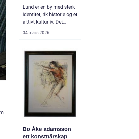
levende
Lund er en by med sterk
universitetsby
identitet, rik historie og et
aktivt kulturliv. Det
merkes også i måten
04 mars 2026
folk jobber med bilder.
Her finnes alt fra
kunstneriske portretter
og reklamebilder til
landbruksfoto og
dokumentasjon av
forskning. Når bedrifter,
instit...
om
Bo Åke adamsson
ett konstnärskap