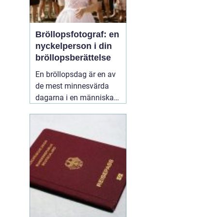
Bröllopsfotograf: en
nyckelperson i din
bröllopsberättelse
En bröllopsdag är en av
de mest minnesvärda
dagarna i en människas
liv. Det är en dag fylld
med kärlek, glädje och
känslosamma stunder
som man vill för evigt
bevara i minnet.
01
september 2025