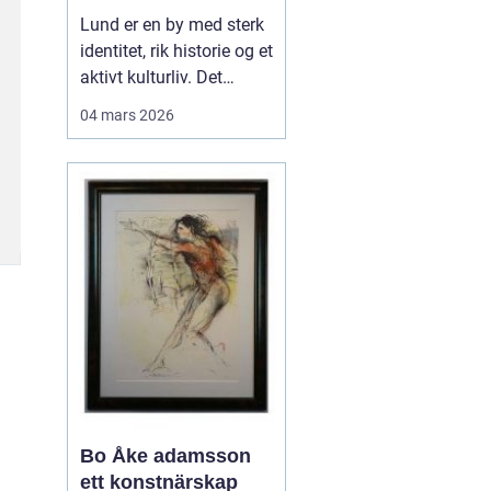
levende
Lund er en by med sterk
universitetsby
identitet, rik historie og et
aktivt kulturliv. Det
merkes også i måten
04 mars 2026
folk jobber med bilder.
Her finnes alt fra
kunstneriske portretter
og reklamebilder til
landbruksfoto og
dokumentasjon av
forskning. Når bedrifter,
instit...
Bo Åke adamsson
ett konstnärskap