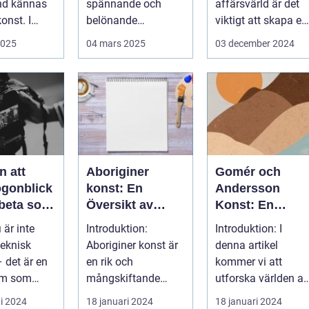
nd kännas
spännande och
affärsvärld är det
onst. I
belönande
viktigt att skapa en
 finns...
upplevelse. Det
arbetsmiljö s...
2025
04 mars 2025
03 december 2024
handlar...
n att
Aboriginer
Gomér och
ögonblick
konst: En
Andersson
rbeta som
Översikt av
Konst: En
f i
Konstformen
Fördjupande
 är inte
Introduktion:
Introduktion: I
ping
från Australiens
Översikt
teknisk
Aboriginer konst är
denna artikel
Urinvånare
 det är en
en rik och
kommer vi att
rm som
mångskiftande
utforska världen av
de...
konstform som
Gomér och
i 2024
18 januari 2024
18 januari 2024