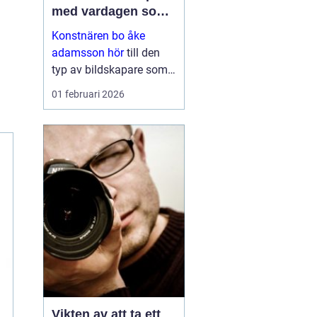
med vardagen som
scen
Konstnären bo åke
adamsson hör
till den
typ av bildskapare som
ofta upptäcks av en
01 februari 2026
slump i ett skyltfönster, i
en mindre
galleriutställning eller
bland hundratals namn i
en webbutik. När blicken
väl fastnar st...
Vikten av att ta ett