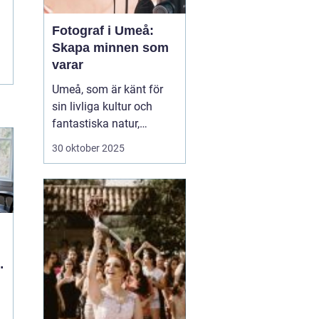
Fotograf i Umeå:
Skapa minnen som
varar
Umeå, som är känt för
sin livliga kultur och
fantastiska natur,
erbjuder många tillfällen
30 oktober 2025
för fotografering.
Oavsett om du är i
staden för att utforska
dess kulturella
evenemang eller de
vackra norrlands...