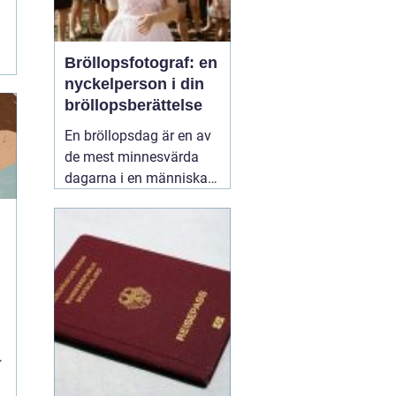
Bröllopsfotograf: en
nyckelperson i din
bröllopsberättelse
En bröllopsdag är en av
de mest minnesvärda
dagarna i en människas
liv. Det är en dag fylld
med kärlek, glädje och
känslosamma stunder
som man vill för evigt
bevara i minnet.
01
september 2025