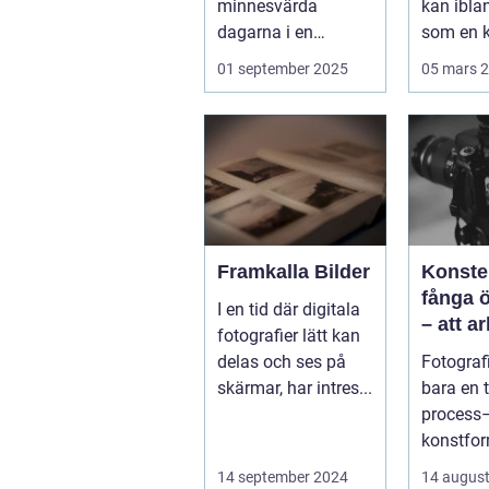
minnesvärda
kan ibla
dagarna i en
som en k
människas liv. Det
Vällingby
01 september 2025
05 mars 
&aum...
Framkalla Bilder
Konste
fånga 
I en tid där digitala
– att a
fotografier lätt kan
fotogra
delas och ses på
Fotografi
Norrkö
skärmar, har intres...
bara en 
process–
konstfo
fångar ti
14 september 2024
14 august