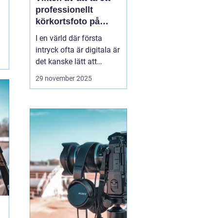
professionellt
körkortsfoto på
Östermalm
I en värld där första
intryck ofta är digitala är
det kanske lätt att
glömma bort vikten av
29 november 2025
ett välgjort körkortsfoto.
Ändå är detta lilla foto
en viktig del av vår
identitet. Ett k&o...