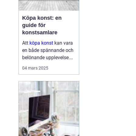
Köpa konst: en
guide för
konstsamlare
Att
köpa konst
kan vara
en både spännande och
belönande upplevelse.
Det handlar inte bara om
04 mars 2025
att förvärva ett fysiskt
objekt, utan också om
att investera i något som
u...