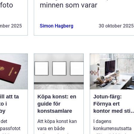
sfoto
minnen som varar
mber 2025
Simon Hagberg
30 oktober 2025
ll att ta
Köpa konst: en
Jotun-färg:
o i
guide för
Förnya ert
gby
konstsamlare
kontor med stil
och enkelhet
l det
Att köpa konst kan
I dagens
 passfotot
vara en både
konkurrensutsatta