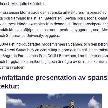
da och Mezquita i Córdoba.
enässansen blomstrade den spanska arkitekturen, inspirerad av
ka och flamländska stilar. Katedralen i Sevilla och Escorial-palat
v de mest kända exemplen från denna tid. Under barockperiode
arkitektur sin höjdpunkt, och monumentala byggnader, som Alcá
 och Salamanca University, byggdes.
800-talet introducerades modernismen i Spanien, och den berö
en Antoni Gaudí blev en centralfigur inom denna stil. Hans mäste
ve Sagrada Familia och Park Güell i Barcelona, kombinerar orga
och färgglada keramikdetaljer och är några av de mest ikoniska
erna i världen.
omfattande presentation av spans
tektur: