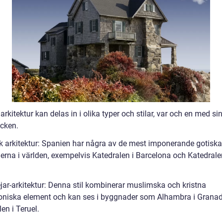
rkitektur kan delas in i olika typer och stilar, var och en med si
cken.
sk arkitektur: Spanien har några av de mest imponerande gotiska
lerna i världen, exempelvis Katedralen i Barcelona och Katedrale
jar-arkitektur: Denna stil kombinerar muslimska och kristna
toniska element och kan ses i byggnader som Alhambra i Grana
en i Teruel.