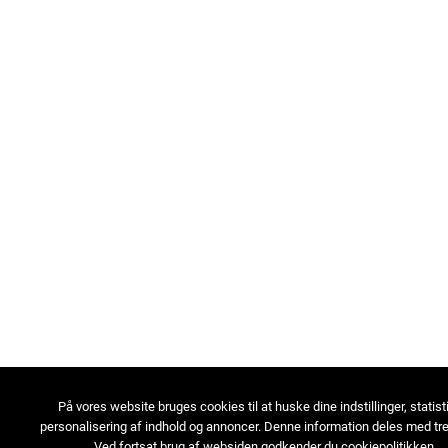
På vores website bruges cookies til at huske dine indstillinger, statist
personalisering af indhold og annoncer. Denne information deles med tre
Ved fortsat brug af websiden godkender du cookiepolitikken.