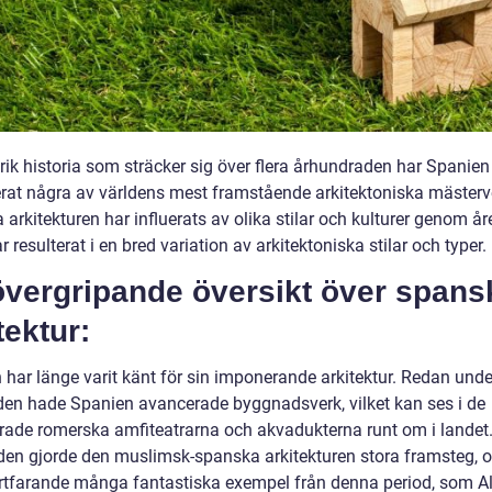
rik historia som sträcker sig över flera århundraden har Spanien
rat några av världens mest framstående arkitektoniska mästerv
arkitekturen har influerats av olika stilar och kulturer genom år
ar resulterat i en bred variation av arkitektoniska stilar och typer.
övergripande översikt över spans
tektur:
 har länge varit känt för sin imponerande arkitektur. Redan unde
den hade Spanien avancerade byggnadsverk, vilket kan ses i de
rade romerska amfiteatrarna och akvadukterna runt om i landet
den gjorde den muslimsk-spanska arkitekturen stora framsteg, o
ortfarande många fantastiska exempel från denna period, som 