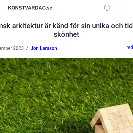
KONSTVARDAG.
se
sk arkitektur är känd för sin unika och ti
skönhet
red
ember 2023
Jon Larsson