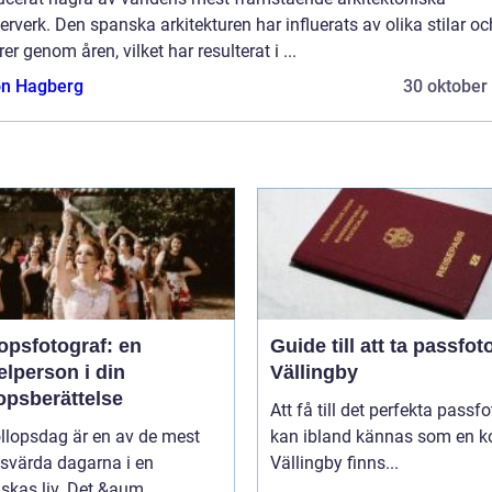
rverk. Den spanska arkitekturen har influerats av olika stilar oc
rer genom åren, vilket har resulterat i ...
n Hagberg
30 oktober
opsfotograf: en
Guide till att ta passfoto
lperson i din
Vällingby
opsberättelse
Att få till det perfekta passfo
llopsdag är en av de mest
kan ibland kännas som en ko
svärda dagarna i en
Vällingby finns...
kas liv. Det &aum...