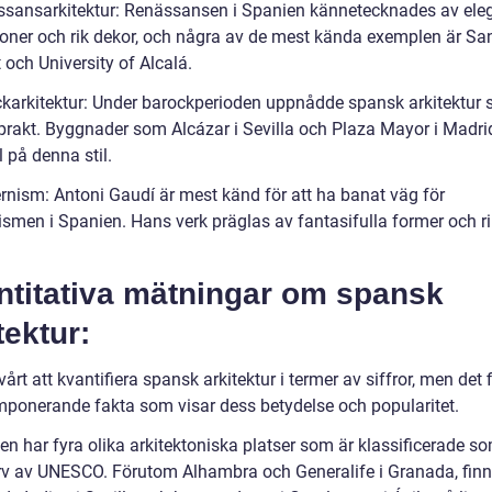
ssansarkitektur: Renässansen i Spanien kännetecknades av ele
ioner och rik dekor, och några av de mest kända exemplen är Sa
 och University of Alcalá.
ckarkitektur: Under barockperioden uppnådde spansk arkitektur 
 prakt. Byggnader som Alcázar i Sevilla och Plaza Mayor i Madrid
 på denna stil.
rnism: Antoni Gaudí är mest känd för att ha banat väg för
smen i Spanien. Hans verk präglas av fantasifulla former och r
ntitativa mätningar om spansk
tektur:
vårt att kvantifiera spansk arkitektur i termer av siffror, men det 
mponerande fakta som visar dess betydelse och popularitet.
en har fyra olika arkitektoniska platser som är klassificerade s
rv av UNESCO. Förutom Alhambra och Generalife i Granada, fin