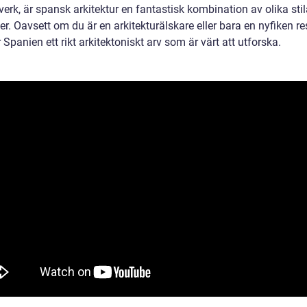
erk, är spansk arkitektur en fantastisk kombination av olika sti
er. Oavsett om du är en arkitekturälskare eller bara en nyfiken re
 Spanien ett rikt arkitektoniskt arv som är värt att utforska.