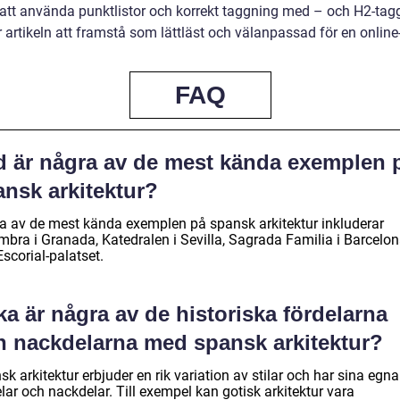
tt använda punktlistor och korrekt taggning med – och H2-tag
artikeln att framstå som lättläst och välanpassad för en online-
FAQ
d är några av de mest kända exemplen 
ansk arkitektur?
a av de mest kända exemplen på spansk arkitektur inkluderar
mbra i Granada, Katedralen i Sevilla, Sagrada Familia i Barcelo
scorial-palatset.
ka är några av de historiska fördelarna
h nackdelarna med spansk arkitektur?
k arkitektur erbjuder en rik variation av stilar och har sina egna
lar och nackdelar. Till exempel kan gotisk arkitektur vara