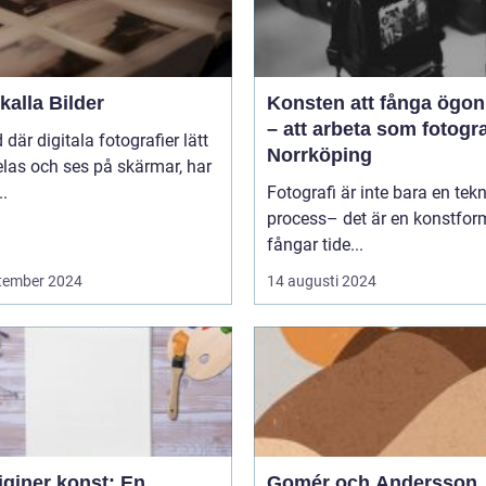
alla Bilder
Konsten att fånga ögon
– att arbeta som fotogra
d där digitala fotografier lätt
Norrköping
las och ses på skärmar, har
..
Fotografi är inte bara en tek
process– det är en konstfo
fångar tide...
tember 2024
14 augusti 2024
iginer konst: En
Gomér och Andersson