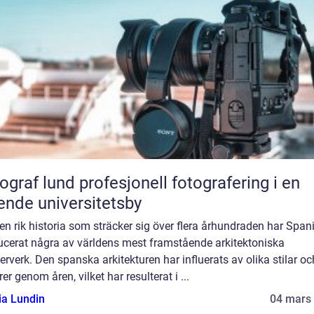
und profesjonell fotografering i en
ende universitetsby
n rik historia som sträcker sig över flera århundraden har Span
ucerat några av världens mest framstående arkitektoniska
rverk. Den spanska arkitekturen har influerats av olika stilar oc
rer genom åren, vilket har resulterat i ...
ia Lundin
04 mars