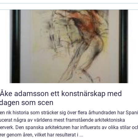
 adamsson ett konstnärskap med
rdagen som scen
n rik historia som sträcker sig över flera århundraden har Span
ucerat några av världens mest framstående arkitektoniska
rverk. Den spanska arkitekturen har influerats av olika stilar oc
rer genom åren, vilket har resulterat i ...