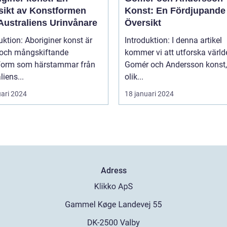
sikt av Konstformen
Konst: En Fördjupande
Australiens Urinvånare
Översikt
uktion: Aboriginer konst är
Introduktion: I denna artikel
k och mångskiftande
kommer vi att utforska värld
form som härstammar från
Gomér och Andersson konst,
liens...
olik...
uari 2024
18 januari 2024
Adress