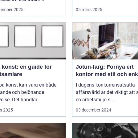
tember 2025
05 mars 2025
 konst: en guide för
Jotun-färg: Förnya ert
tsamlare
kontor med stil och enk
pa konst kan vara en både
I dagens konkurrensutsatta
ande och belönande
affärsvärld är det viktigt att
else. Det handlar...
en arbetsmiljö s...
s 2025
03 december 2024