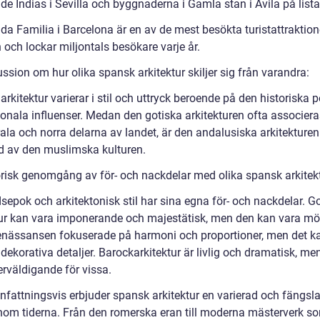
de Indias i Sevilla och byggnaderna i Gamla stan i Ávila på lista
da Familia i Barcelona är en av de mest besökta turistattraktion
och lockar miljontals besökare varje år.
ssion om hur olika spansk arkitektur skiljer sig från varandra:
rkitektur varierar i stil och uttryck beroende på den historiska 
ionala influenser. Medan den gotiska arkitekturen ofta associer
rala och norra delarna av landet, är den andalusiska arkitekture
ad av den muslimska kulturen.
orisk genomgång av för- och nackdelar med olika spansk arkitekt
dsepok och arkitektonisk stil har sina egna för- och nackdelar. G
tur kan vara imponerande och majestätisk, men den kan vara mö
enässansen fokuserade på harmoni och proportioner, men det k
 dekorativa detaljer. Barockarkitektur är livlig och dramatisk, me
erväldigande för vissa.
attningsvis erbjuder spansk arkitektur en varierad och fängsl
nom tiderna. Från den romerska eran till moderna mästerverk s