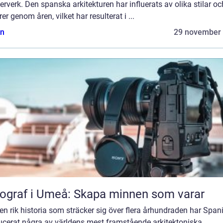
rverk. Den spanska arkitekturen har influerats av olika stilar oc
rer genom åren, vilket har resulterat i ...
n
29 november
ograf i Umeå: Skapa minnen som varar
n rik historia som sträcker sig över flera århundraden har Span
ucerat några av världens mest framstående arkitektoniska