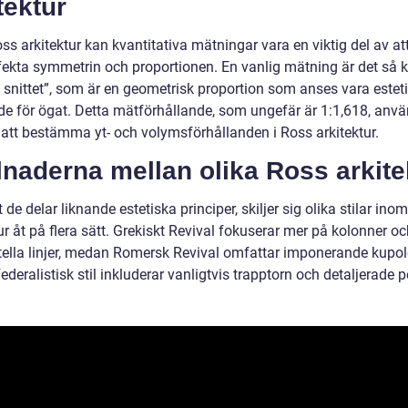
tektur
s arkitektur kan kvantitativa mätningar vara en viktig del av at
fekta symmetrin och proportionen. En vanlig mätning är det så k
 snittet”, som är en geometrisk proportion som anses vara esteti
ande för ögat. Detta mätförhållande, som ungefär är 1:1,618, anv
r att bestämma yt- och volymsförhållanden i Ross arkitektur.
lnaderna mellan olika Ross arkite
t de delar liknande estetiska principer, skiljer sig olika stilar ino
ur åt på flera sätt. Grekiskt Revival fokuserar mer på kolonner o
tella linjer, medan Romersk Revival omfattar imponerande kupol
ederalistisk stil inkluderar vanligtvis trapptorn och detaljerade po