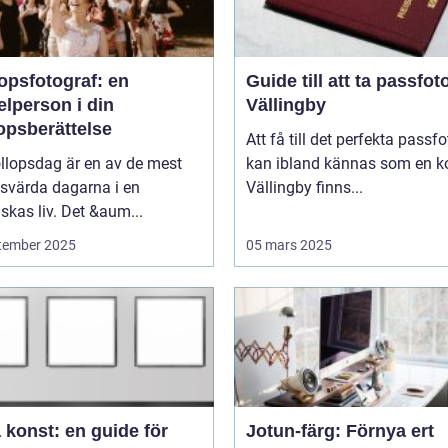
opsfotograf: en
Guide till att ta passfoto
lperson i din
Vällingby
opsberättelse
Att få till det perfekta passfo
llopsdag är en av de mest
kan ibland kännas som en ko
svärda dagarna i en
Vällingby finns...
kas liv. Det &aum...
tember 2025
05 mars 2025
 konst: en guide för
Jotun-färg: Förnya ert