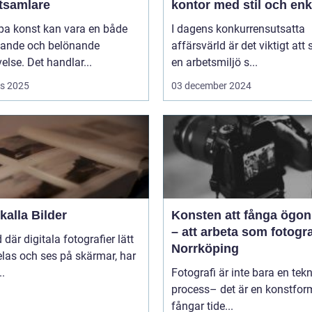
tsamlare
kontor med stil och enk
pa konst kan vara en både
I dagens konkurrensutsatta
ande och belönande
affärsvärld är det viktigt att
else. Det handlar...
en arbetsmiljö s...
s 2025
03 december 2024
alla Bilder
Konsten att fånga ögon
– att arbeta som fotogra
d där digitala fotografier lätt
Norrköping
las och ses på skärmar, har
..
Fotografi är inte bara en tek
process– det är en konstfo
fångar tide...