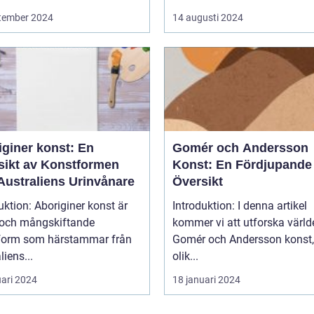
tember 2024
14 augusti 2024
iginer konst: En
Gomér och Andersson
sikt av Konstformen
Konst: En Fördjupande
Australiens Urinvånare
Översikt
uktion: Aboriginer konst är
Introduktion: I denna artikel
k och mångskiftande
kommer vi att utforska värld
form som härstammar från
Gomér och Andersson konst,
liens...
olik...
uari 2024
18 januari 2024