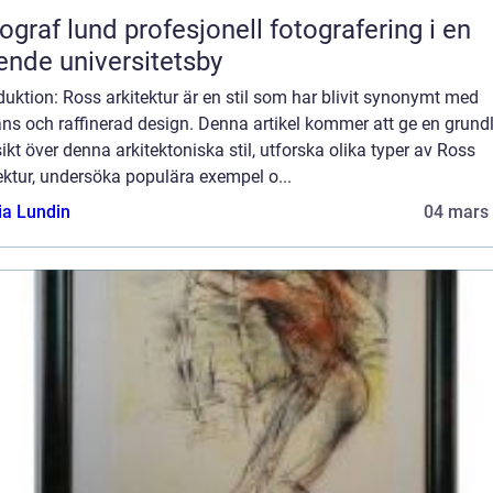
und profesjonell fotografering i en
ende universitetsby
duktion: Ross arkitektur är en stil som har blivit synonymt med
ns och raffinerad design. Denna artikel kommer att ge en grundl
ikt över denna arkitektoniska stil, utforska olika typer av Ross
ektur, undersöka populära exempel o...
ia Lundin
04 mars