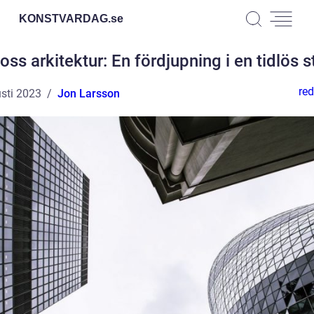
KONSTVARDAG.
se
oss arkitektur: En fördjupning i en tidlös st
red
sti 2023
Jon Larsson