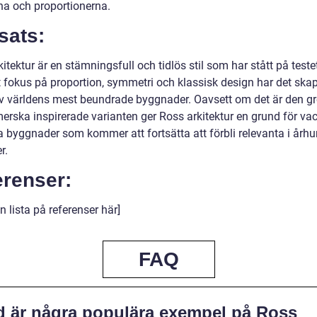
rna och proportionerna.
sats:
itektur är en stämningsfull och tidlös stil som har stått på testet
t fokus på proportion, symmetri och klassisk design har det ska
v världens mest beundrade byggnader. Oavsett om det är den gr
merska inspirerade varianten ger Ross arkitektur en grund för va
a byggnader som kommer att fortsätta att förbli relevanta i årh
r.
erenser:
in lista på referenser här]
FAQ
d är några populära exempel på Ross