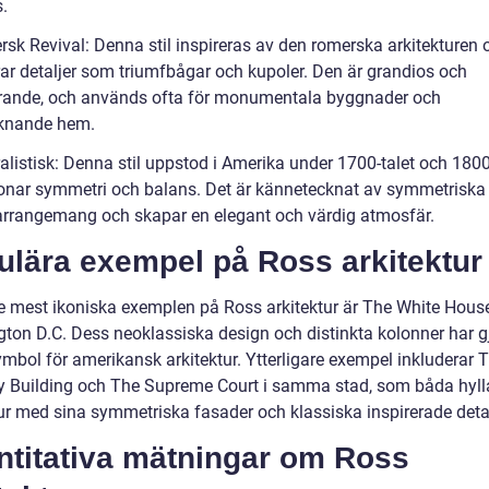
.
rsk Revival: Denna stil inspireras av den romerska arkitekturen 
rar detaljer som triumfbågar och kupoler. Den är grandios och
ande, och används ofta för monumentala byggnader och
iknande hem.
alistisk: Denna stil uppstod i Amerika under 1700-talet och 1800
onar symmetri och balans. Det är kännetecknat av symmetriska
arrangemang och skapar en elegant och värdig atmosfär.
ulära exempel på Ross arkitektur
de mest ikoniska exemplen på Ross arkitektur är The White House
ton D.C. Dess neoklassiska design och distinkta kolonner har gj
symbol för amerikansk arkitektur. Ytterligare exempel inkluderar 
y Building och The Supreme Court i samma stad, som båda hyll
tur med sina symmetriska fasader och klassiska inspirerade detal
ntitativa mätningar om Ross