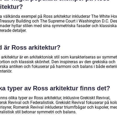
itektur?
a välkända exempel på Ross arkitektur inkluderar The White Ho
Treasury Building och The Supreme Court i Washington D.C. De
nader hyllar stilen med sina symmetriska fasader och klassiska
rerade detaljer.
 är Ross arkitektur?
arkitektur är en arkitektonisk stil som karakteriseras av symmetr
ortion och klassisk skönhet. Den inspireras av den grekiska och
rska antiken och fokuserar på harmoni och balans i både exteri
nteriör.
ka typer av Ross arkitektur finns det?
inns olika typer av Ross arkitektur, inklusive Grekiskt Revival,
rsk Revival och Federalistisk. Grekiskt Revival fokuserar på kol
frisyrer, Romersk Revival inkluderar triumfbågar och kupoler, m
alistisk stil betonar symmetri och balans.