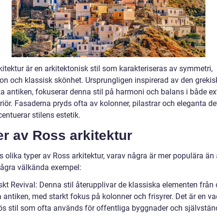
itektur är en arkitektonisk stil som karakteriseras av symmetri,
ion och klassisk skönhet. Ursprungligen inspirerad av den greki
a antiken, fokuserar denna stil på harmoni och balans i både ext
riör. Fasaderna pryds ofta av kolonner, pilastrar och eleganta det
ntuerar stilens estetik.
r av Ross arkitektur
s olika typer av Ross arkitektur, varav några är mer populära än
några välkända exempel:
skt Revival: Denna stil återupplivar de klassiska elementen från
 antiken, med starkt fokus på kolonner och frisyrer. Det är en va
lös stil som ofta används för offentliga byggnader och självstän