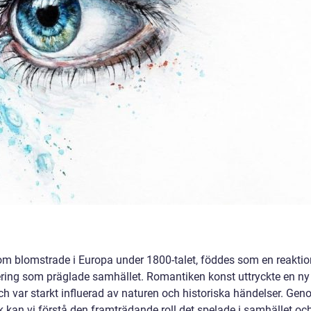
om blomstrade i Europa under 1800-talet, föddes som en reaktio
ering som präglade samhället. Romantiken konst uttryckte en ny
ch var starkt influerad av naturen och historiska händelser. Ge
ck kan vi förstå den framträdande roll det spelade i samhället oc