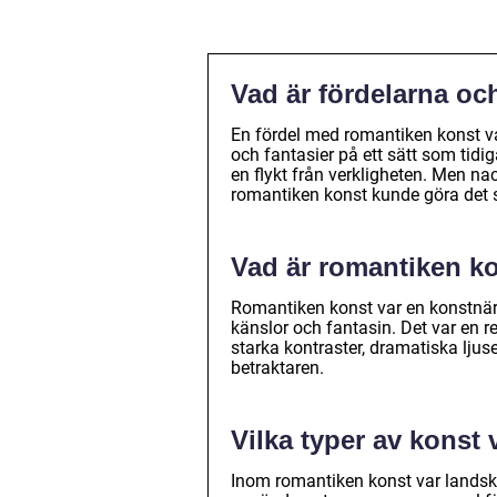
Vad är fördelarna o
En fördel med romantiken konst va
och fantasier på ett sätt som tidig
en flykt från verkligheten. Men na
romantiken konst kunde göra det sv
Vad är romantiken k
Romantiken konst var en konstnärli
känslor och fantasin. Det var en 
starka kontraster, dramatiska ljus
betraktaren.
Vilka typer av konst
Inom romantiken konst var lands