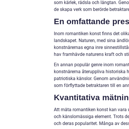
som kärlek, rädsla och längtan. Geno
de skapa verk som berörde betraktare
En omfattande pres
Inom romantiken konst finns det olika
landskapet. Naturen, med sina ändlö
konstnärernas egna inre sinnestillst
hav framhävde naturens kraft och sti
En annan populär genre inom romanti
konstnärerna återuppliva historiska h
patriotiska känslor. Genom användni
som förflyttade betraktaren till en an
Kvantitativa mätni
Att mäta romantiken konst kan vara 
och känslomässiga element. Trots de
och deras popularitet. Många av dess