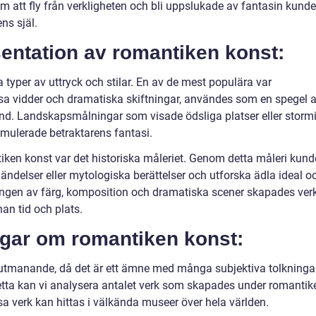
m att fly från verkligheten och bli uppslukade av fantasin kunde
ns själ.
entation av romantiken konst:
 typer av uttryck och stilar. En av de mest populära var
sa vidder och dramatiska skiftningar, användes som en spegel 
ånd. Landskapsmålningar som visade ödsliga platser eller storm
mulerade betraktarens fantasi.
ken konst var det historiska måleriet. Genom detta måleri kund
ändelser eller mytologiska berättelser och utforska ädla ideal o
ngen av färg, komposition och dramatiska scener skapades ver
nan tid och plats.
ngar om romantiken konst:
utmanande, då det är ett ämne med många subjektiva tolkninga
tta kan vi analysera antalet verk som skapades under romantik
a verk kan hittas i välkända museer över hela världen.