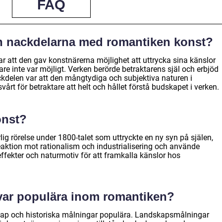
FAQ
ch nackdelarna med romantiken konst?
r att den gav konstnärerna möjlighet att uttrycka sina känslor
are inte var möjligt. Verken berörde betraktarens själ och erbjöd
ckdelen var att den mångtydiga och subjektiva naturen i
årt för betraktare att helt och hållet förstå budskapet i verken.
onst?
g rörelse under 1800-talet som uttryckte en ny syn på själen,
reaktion mot rationalism och industrialisering och använde
effekter och naturmotiv för att framkalla känslor hos
 var populära inom romantiken?
kap och historiska målningar populära. Landskapsmålningar