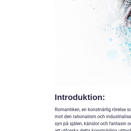
Introduktion:
Romantiken, en konstnärlig rörelse s
mot den rationalism och industrialis
syn på själen, känslor och fantasin o
att utforska detta konstnärliga uttry