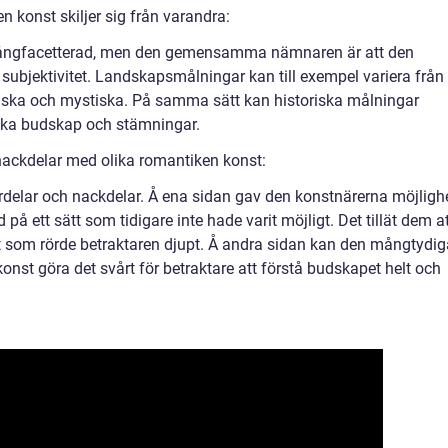
 konst skiljer sig från varandra:
ångfacetterad, men den gemensamma nämnaren är att den
 subjektivitet. Landskapsmålningar kan till exempel variera från
atiska och mystiska. På samma sätt kan historiska målningar
olika budskap och stämningar.
nackdelar med olika romantiken konst:
delar och nackdelar. Å ena sidan gav den konstnärerna möjligh
d på ett sätt som tidigare inte hade varit möjligt. Det tillät dem a
ätt som rörde betraktaren djupt. Å andra sidan kan den mångtydig
onst göra det svårt för betraktare att förstå budskapet helt och