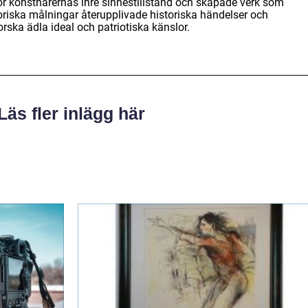
r konstnärernas inre sinnestillstånd och skapade verk som
toriska målningar återupplivade historiska händelser och
orska ädla ideal och patriotiska känslor.
Läs fler inlägg här