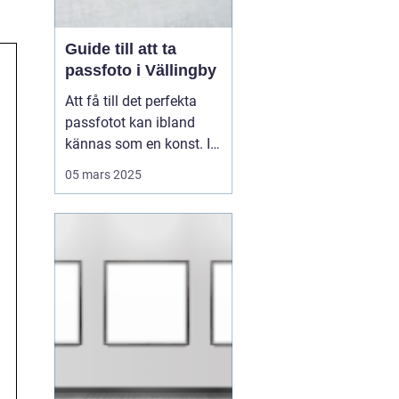
Guide till att ta
passfoto i Vällingby
Att få till det perfekta
passfotot kan ibland
kännas som en konst. I
Vällingby finns flera
05 mars 2025
alternativ för den som är
i behov av ett nytt
passfoto. Oavsett om
det handlar om att
förnya passet eller få till
rät...