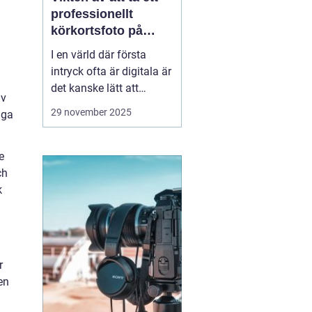
professionellt
körkortsfoto på
Östermalm
I en värld där första
intryck ofta är digitala är
det kanske lätt att
av
glömma bort vikten av
29 november 2025
iga
ett välgjort körkortsfoto.
Ändå är detta lilla foto
en viktig del av vår
e
identitet. Ett k&o...
ch
k
r
en