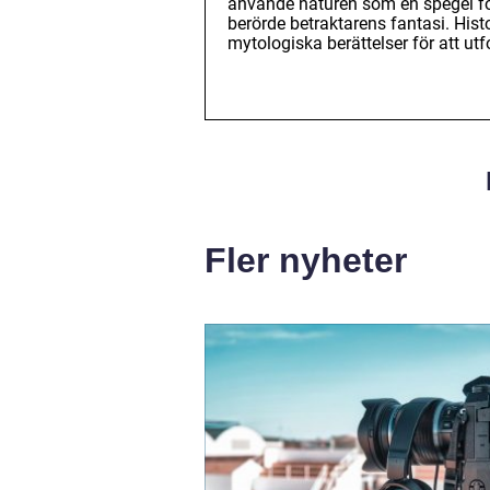
använde naturen som en spegel fö
berörde betraktarens fantasi. His
mytologiska berättelser för att utf
Fler nyheter