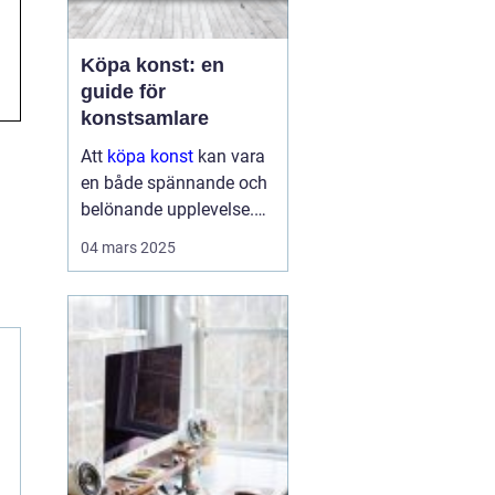
Köpa konst: en
guide för
konstsamlare
Att
köpa konst
kan vara
en både spännande och
belönande upplevelse.
Det handlar inte bara om
04 mars 2025
att förvärva ett fysiskt
objekt, utan också om
att investera i något som
u...