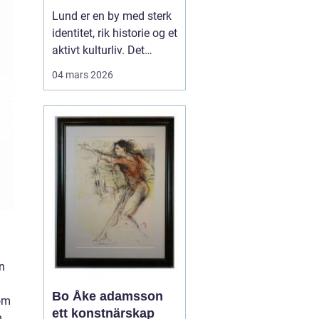
levende
Lund er en by med sterk
universitetsby
identitet, rik historie og et
aktivt kulturliv. Det
merkes også i måten
04 mars 2026
folk jobber med bilder.
Her finnes alt fra
kunstneriske portretter
og reklamebilder til
landbruksfoto og
dokumentasjon av
forskning. Når bedrifter,
instit...
n
Bo Åke adamsson
nom
ett konstnärskap
h