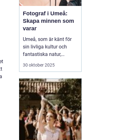
Fotograf i Umeå:
Skapa minnen som
varar
Umeå, som är känt för
sin livliga kultur och
fantastiska natur,
et
erbjuder många tillfällen
30 oktober 2025
tt
för fotografering.
a
Oavsett om du är i
staden för att utforska
dess kulturella
evenemang eller de
vackra norrlands...