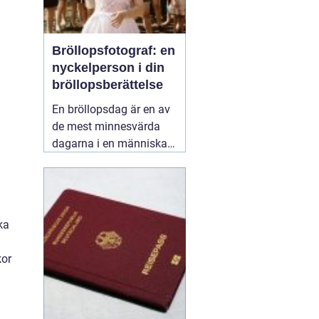
Bröllopsfotograf: en
nyckelperson i din
bröllopsberättelse
En bröllopsdag är en av
de mest minnesvärda
dagarna i en människas
liv. Det är en dag fylld
med kärlek, glädje och
känslosamma stunder
som man vill för evigt
ka
bevara i minnet.
01
september 2025
kor