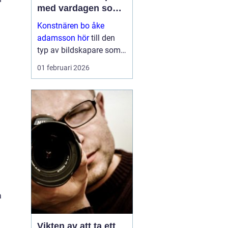
med vardagen som
scen
Konstnären bo åke
adamsson hör
till den
typ av bildskapare som
ofta upptäcks av en
01 februari 2026
slump i ett skyltfönster, i
en mindre
galleriutställning eller
bland hundratals namn i
en webbutik. När blicken
väl fastnar st...
a
Vikten av att ta ett