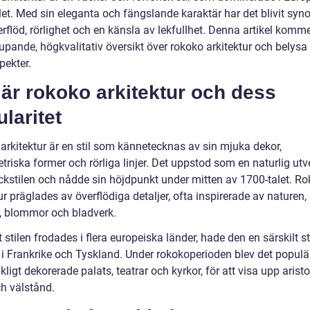
let. Med sin eleganta och fängslande karaktär har det blivit sy
flöd, rörlighet och en känsla av lekfullhet. Denna artikel komme
upande, högkvalitativ översikt över rokoko arkitektur och belysa
pekter.
är rokoko arkitektur och dess
laritet
arkitektur är en stil som kännetecknas av sin mjuka dekor,
riska former och rörliga linjer. Det uppstod som en naturlig utv
ckstilen och nådde sin höjdpunkt under mitten av 1700-talet. R
ur präglades av överflödiga detaljer, ofta inspirerade av naturen
, blommor och bladverk.
t stilen frodades i flera europeiska länder, hade den en särskilt s
 i Frankrike och Tyskland. Under rokokoperioden blev det populär
kligt dekorerade palats, teatrar och kyrkor, för att visa upp arist
h välstånd.