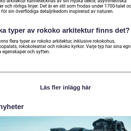
ko arkitektur kännetecknas av sin mjuka dekor, asymmetriska
r och rörliga linjer. Det är en stil som frodas under 1700-talet o
för sin överflödiga detaljrikedom inspirerad av naturen.
ka typer av rokoko arkitektur finns det?
inns flera typer av rokoko arkitektur, inklusive rokokohus,
kopalats, rokokoteatrar och rokoko kyrkor. Varje typ har sina eg
a egenskaper och syften.
Läs fler inlägg här
 nyheter