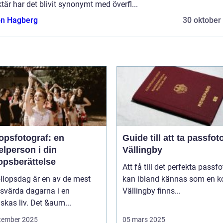
tär har det blivit synonymt med överfl...
n Hagberg
30 oktober
opsfotograf: en
Guide till att ta passfoto
lperson i din
Vällingby
opsberättelse
Att få till det perfekta passfo
llopsdag är en av de mest
kan ibland kännas som en ko
svärda dagarna i en
Vällingby finns...
kas liv. Det &aum...
tember 2025
05 mars 2025