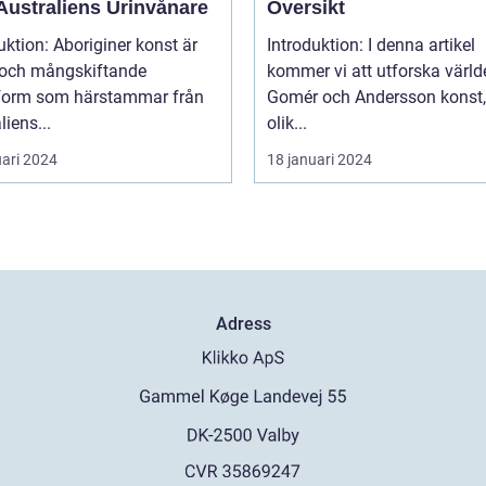
Australiens Urinvånare
Översikt
uktion: Aboriginer konst är
Introduktion: I denna artikel
k och mångskiftande
kommer vi att utforska värld
form som härstammar från
Gomér och Andersson konst,
liens...
olik...
uari 2024
18 januari 2024
Adress