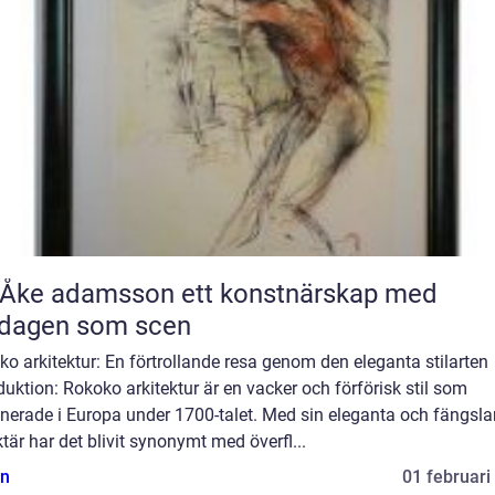
 adamsson ett konstnärskap med
rdagen som scen
o arkitektur: En förtrollande resa genom den eleganta stilarten
duktion: Rokoko arkitektur är en vacker och förförisk stil som
nerade i Europa under 1700-talet. Med sin eleganta och fängsl
tär har det blivit synonymt med överfl...
n
01 februari