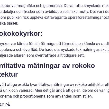
eatrar var magnifika och glamorösa. De var ofta smyckade me
a detaljer och fresker som avbildade sceniska motiv. Det var i d
 som publiken fick uppleva extravaganta operaföreställningar oc
ska pjäser.
Rokokokyrkor:
yrkor var kända för sin förmåga att förmedla en känsla av andl
pulenza och överflöd. De hade utsmyckade takmålningar, skulp
ljerade altaren som överträffade allt tidigare sett.
titativa mätningar av rokoko
tektur
vårt att ge exakta kvantitativa mätningar av rokoko arkitektur e
så unik och varierad. Men det går ändå att ge en idé om de vanli
onerna och proportionerna som användes inom stilen.
AG PÅ