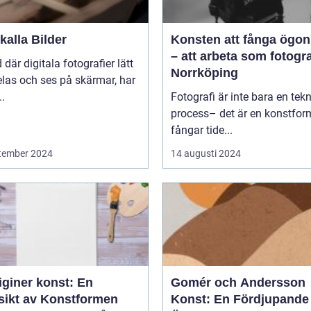
alla Bilder
Konsten att fånga ögon
– att arbeta som fotogra
d där digitala fotografier lätt
Norrköping
las och ses på skärmar, har
..
Fotografi är inte bara en tek
process– det är en konstfo
fångar tide...
tember 2024
14 augusti 2024
iginer konst: En
Gomér och Andersson
sikt av Konstformen
Konst: En Fördjupande