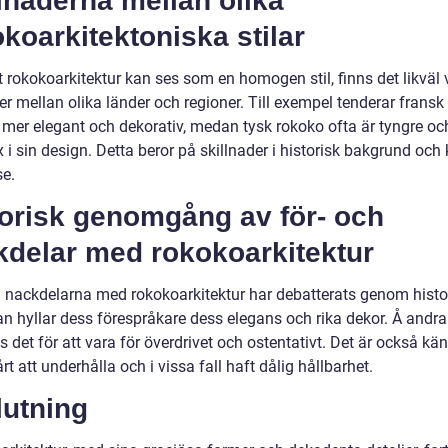
lnaderna mellan olika
koarkitektoniska stilar
t rokokoarkitektur kan ses som en homogen stil, finns det likväl 
er mellan olika länder och regioner. Till exempel tenderar fransk
a mer elegant och dekorativ, medan tysk rokoko ofta är tyngre o
i sin design. Detta beror på skillnader i historisk bakgrund och k
se.
torisk genomgång av för- och
kdelar med rokokoarkitektur
h nackdelarna med rokokoarkitektur har debatterats genom histo
an hyllar dess förespråkare dess elegans och rika dekor. Å andra
as det för att vara för överdrivet och ostentativt. Det är också känt
rt att underhålla och i vissa fall haft dålig hållbarhet.
lutning