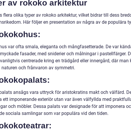
r av rokoko arkitektur
s flera olika typer av rokoko arkitektur, vilket bidrar till dess bre
onsrikedom. Här följer en presentation av några av de populära t
Rokokohus:
us var ofta smala, eleganta och mångfasetterade. De var känd
smyckade fasader, med sniderier och målningar i pastellfärger. 
vanligtvis centrerade kring en trädgård eller innergård, där man
v naturen och frånvaron av symmetri.
Rokokopalats:
alats ansågs vara uttryck för aristokratins makt och välfärd. D
a ett imponerande exteriör utan var även välfyllda med praktfull
ngar och möbler. Dessa palats var designade för att imponera och
e sociala samlingar som var populära vid den tiden.
okokoteatrar: