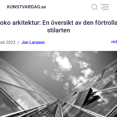
KONSTVARDAG.
se
oko arkitektur: En översikt av den förtroll
stilarten
red
sti 2023
Jon Larsson