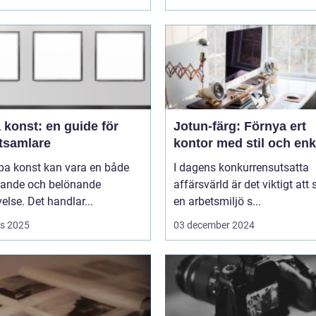
 konst: en guide för
Jotun-färg: Förnya ert
tsamlare
kontor med stil och enk
pa konst kan vara en både
I dagens konkurrensutsatta
ande och belönande
affärsvärld är det viktigt att
else. Det handlar...
en arbetsmiljö s...
s 2025
03 december 2024