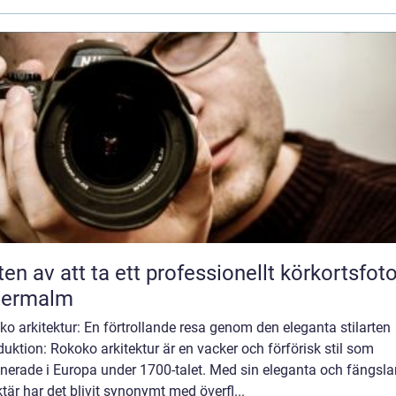
ten av att ta ett professionellt körkortsfot
termalm
o arkitektur: En förtrollande resa genom den eleganta stilarten
duktion: Rokoko arkitektur är en vacker och förförisk stil som
nerade i Europa under 1700-talet. Med sin eleganta och fängsl
tär har det blivit synonymt med överfl...