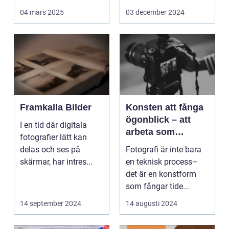
Det handlar...
arbetsmiljö s...
04 mars 2025
03 december 2024
Framkalla Bilder
Konsten att fånga
ögonblick – att
I en tid där digitala
arbeta som
fotografier lätt kan
fotograf i
delas och ses på
Fotografi är inte bara
Norrköping
skärmar, har intres...
en teknisk process–
det är en konstform
som fångar tide...
14 september 2024
14 augusti 2024