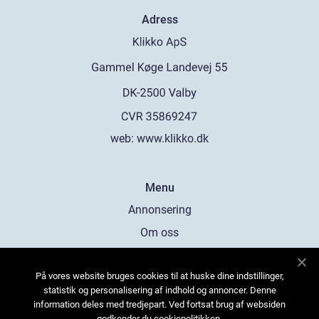
Adress
web:
www.klikko.dk
Menu
Annonsering
Om oss
Cookies
På vores website bruges cookies til at huske dine indstillinger,
Kontakta oss
statistik og personalisering af indhold og annoncer. Denne
Sitemap
information deles med tredjepart. Ved fortsat brug af websiden
godkender du cookiepolitikken.