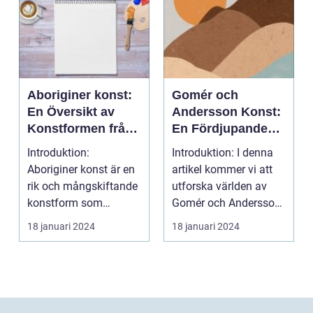
Aboriginer konst:
Gomér och
En Översikt av
Andersson Konst:
Konstformen från
En Fördjupande
Australiens
Översikt
Introduktion:
Introduktion: I denna
Urinvånare
Aboriginer konst är en
artikel kommer vi att
rik och mångskiftande
utforska världen av
konstform som
Gomér och Andersson
härstammar från
konst, dess olik...
18 januari 2024
18 januari 2024
Australiens...