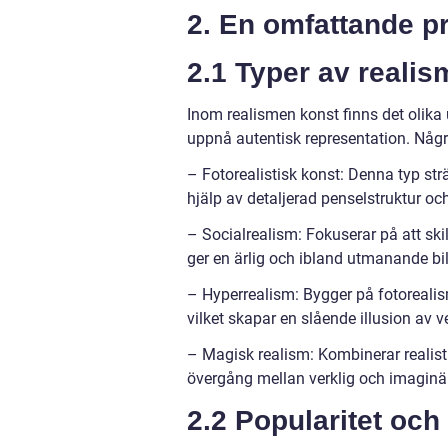
2. En omfattande p
2.1 Typer av reali
Inom realismen konst finns det olika 
uppnå autentisk representation. Någr
– Fotorealistisk konst: Denna typ strä
hjälp av detaljerad penselstruktur oc
– Socialrealism: Fokuserar på att sk
ger en ärlig och ibland utmanande bil
– Hyperrealism: Bygger på fotorealism
vilket skapar en slående illusion av v
– Magisk realism: Kombinerar realist
övergång mellan verklig och imaginär
2.2 Popularitet och