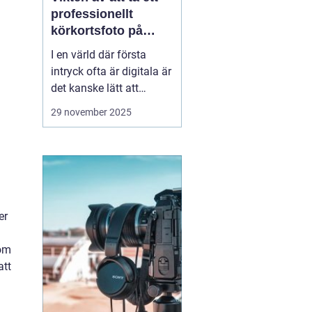
professionellt
körkortsfoto på
Östermalm
I en värld där första
intryck ofta är digitala är
det kanske lätt att
glömma bort vikten av
29 november 2025
ett välgjort körkortsfoto.
Ändå är detta lilla foto
en viktig del av vår
identitet. Ett k&o...
er
nom
att