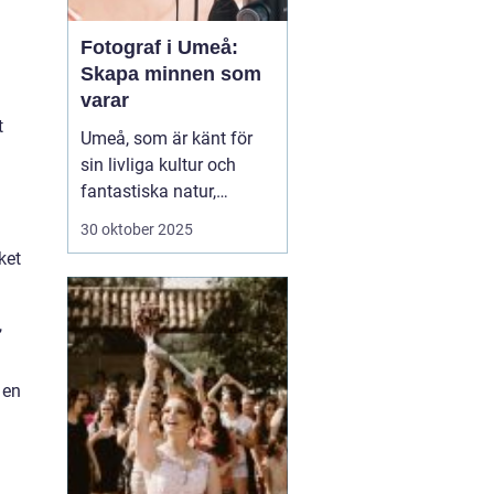
Fotograf i Umeå:
Skapa minnen som
varar
t
Umeå, som är känt för
sin livliga kultur och
fantastiska natur,
erbjuder många tillfällen
30 oktober 2025
för fotografering.
ket
Oavsett om du är i
staden för att utforska
dess kulturella
,
evenemang eller de
vackra norrlands...
 en