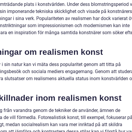
ramträdande plats i konstvärlden. Under dess blomstringsperiod 
 sin imponerande tekniska skicklighet och visade på konstnärers
ngar i sina verk. Populariteten av realismen har dock varierat ö
konstriktningar som impressionismen och modernismen kan inte
 vara en inspiration för många samtida konstnärer som söker eft
tningar om realismen konst
i sin natur kan vi mäta dess popularitet genom att titta på
ällningsbesök och sociala mediers engagemang. Genom att studer
dra slutsatser om realismens aktuella status inom konstvärlden 
killnader inom realismen konst
 sig från varandra genom de tekniker de använder, ämnen de
 de vill förmedla. Fotorealistisk konst, till exempel, fokuserar p
gt, medan socialrealism kan vara mer inriktad på att skildra
om att jämföra och kontrastera dessa stilar kan vi förstå hur va