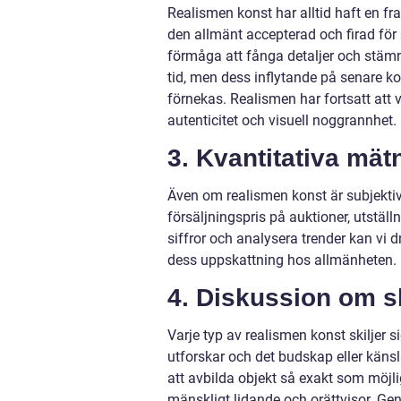
Realismen konst har alltid haft en f
den allmänt accepterad och firad för
förmåga att fånga detaljer och stämni
tid, men dess inflytande på senare 
förnekas. Realismen har fortsatt att
autenticitet och visuell noggrannhet.
3. Kvantitativa mä
Även om realismen konst är subjektiv 
försäljningspris på auktioner, utst
siffror och analysera trender kan vi 
dess uppskattning hos allmänheten.
4. Diskussion om s
Varje typ av realismen konst skiljer
utforskar och det budskap eller känsla
att avbilda objekt så exakt som möjli
mänskligt lidande och orättvisor. Gen