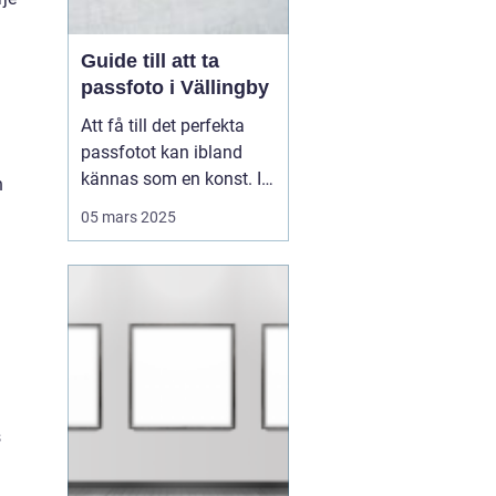
Guide till att ta
passfoto i Vällingby
Att få till det perfekta
passfotot kan ibland
kännas som en konst. I
h
Vällingby finns flera
05 mars 2025
alternativ för den som är
i behov av ett nytt
passfoto. Oavsett om
det handlar om att
förnya passet eller få till
rät...
s