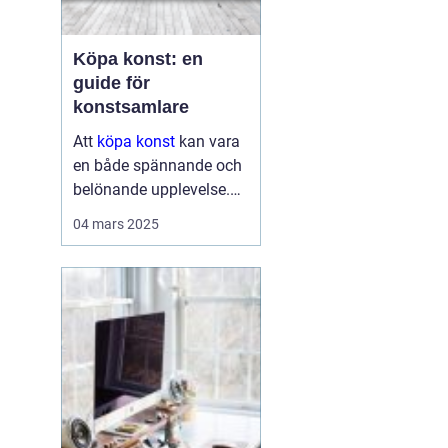
Köpa konst: en
guide för
konstsamlare
Att
köpa konst
kan vara
en både spännande och
belönande upplevelse.
Det handlar inte bara om
04 mars 2025
att förvärva ett fysiskt
objekt, utan också om
att investera i något som
u...