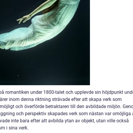
å romantiken under 1800-talet och upplevde sin höjdpunkt und
ärer inom denna riktning strävade efter att skapa verk som
möjligt och överförde betraktaren till den avbildade miljön. Ge
uggning och perspektiv skapades verk som nästan var omöjliga 
vade inte bara efter att avbilda ytan av objekt, utan ville också
m i sina verk.