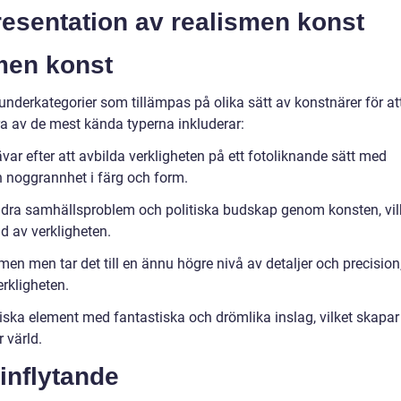
resentation av realismen konst
smen konst
underkategorier som tillämpas på olika sätt av konstnärer för at
a av de mest kända typerna inkluderar:
var efter att avbilda verkligheten på ett fotoliknande sätt med
h noggrannhet i färg och form.
ildra samhällsproblem och politiska budskap genom konsten, vil
d av verkligheten.
en men tar det till en ännu högre nivå av detaljer och precision
erkligheten.
iska element med fantastiska och drömlika inslag, vilket skapar
 värld.
 inflytande