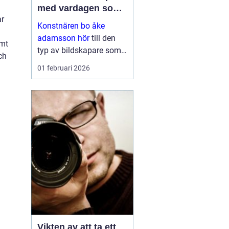
med vardagen som
ar
scen
Konstnären bo åke
adamsson hör
till den
amt
typ av bildskapare som
ch
ofta upptäcks av en
01 februari 2026
slump i ett skyltfönster, i
en mindre
galleriutställning eller
bland hundratals namn i
en webbutik. När blicken
väl fastnar st...
Vikten av att ta ett