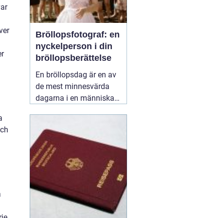
var
ver
Bröllopsfotograf: en
nyckelperson i din
er
bröllopsberättelse
En bröllopsdag är en av
de mest minnesvärda
dagarna i en människas
liv. Det är en dag fylld
a
med kärlek, glädje och
och
känslosamma stunder
som man vill för evigt
bevara i minnet.
01
september 2025
å
rje