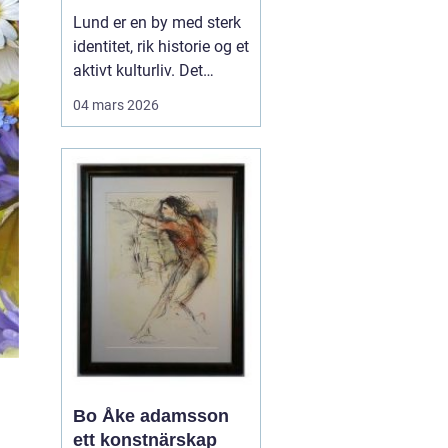
levende
Lund er en by med sterk
universitetsby
identitet, rik historie og et
aktivt kulturliv. Det
merkes også i måten
04 mars 2026
folk jobber med bilder.
Her finnes alt fra
kunstneriske portretter
og reklamebilder til
landbruksfoto og
dokumentasjon av
forskning. Når bedrifter,
instit...
Bo Åke adamsson
ett konstnärskap