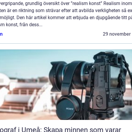
ergripande, grundlig översikt över ”realism konst” Realism inom
en är en riktning som strävar efter att avbilda verkligheten så e
öjligt. Den här artikel kommer att erbjuda en djupgående titt p
sm konst, från dess...
n
29 november
ograf i Umeå: Skapa minnen som varar