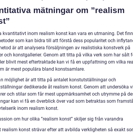
titativa mätningar om ”realism
st”
a kvantitativt inom realism konst kan vara en utmaning. Det fin
toder som kan bidra till att förstå dess popularitet och inflytan
etod är att analysera försäljningen av realistiska konstverk på
r och konstgallerier. Genom att titta på vilka verk som har sålt 
ller blivit mest eftertraktade kan vi få en uppfattning om vilka rea
som är mest populära bland konstsamlare.
 möjlighet är att titta på antalet konstutställningar och
ställningar dedikerade åt realism konst. Genom att undersöka v
rer och stilar som får mest uppmärksamhet och utrymme på d
ningar kan vi få en överblick över vad som betraktas som framst
ytelserik inom realism konst.
ssion om hur olika ”realism konst” skiljer sig från varandra
t realism konst strävar efter att avbilda verkligheten så exakt s