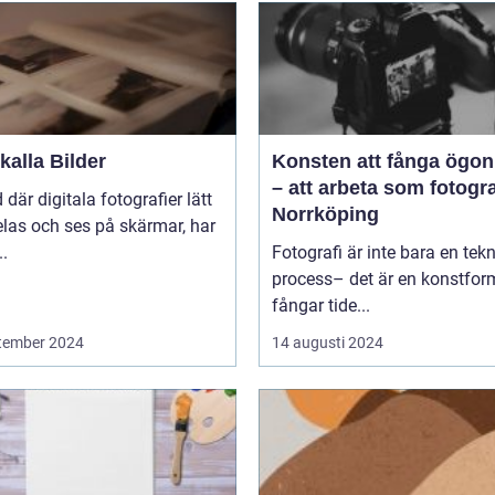
alla Bilder
Konsten att fånga ögon
– att arbeta som fotogra
d där digitala fotografier lätt
Norrköping
las och ses på skärmar, har
..
Fotografi är inte bara en tek
process– det är en konstfo
fångar tide...
tember 2024
14 augusti 2024