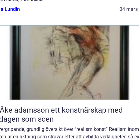
ia Lundin
04 mars
 adamsson ett konstnärskap med
rdagen som scen
ergripande, grundlig översikt över ”realism konst” Realism inom
en är en riktning som strävar efter att avbilda verkligheten så e