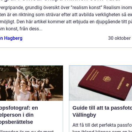
ergripande, grundlig översikt över ”realism konst” Realism inom
en är en riktning som strävar efter att avbilda verkligheten så e
öjligt. Den här artikel kommer att erbjuda en djupgående titt p
sm konst, från dess...
n Hagberg
30 oktober
opsfotograf: en
Guide till att ta passfoto
lperson i din
Vällingby
opsberättelse
Att få till det perfekta passfo