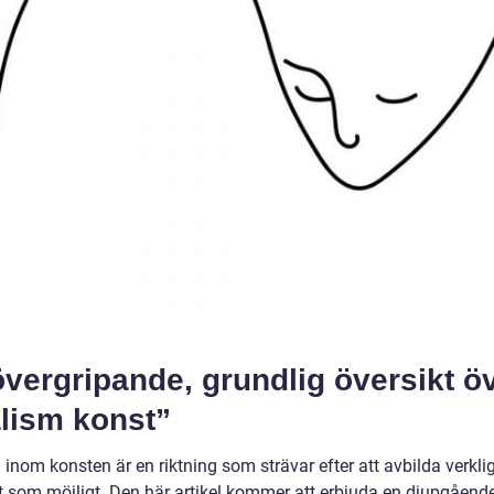
vergripande, grundlig översikt ö
alism konst”
inom konsten är en riktning som strävar efter att avbilda verkli
t som möjligt. Den här artikel kommer att erbjuda en djupgående 