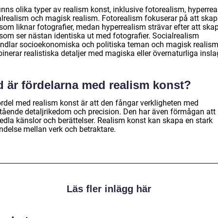
inns olika typer av realism konst, inklusive fotorealism, hyperrea
alrealism och magisk realism. Fotorealism fokuserar på att ska
som liknar fotografier, medan hyperrealism strävar efter att ska
 som ser nästan identiska ut med fotografier. Socialrealism
ndlar socioekonomiska och politiska teman och magisk realis
nerar realistiska detaljer med magiska eller övernaturliga insla
d är fördelarna med realism konst?
ördel med realism konst är att den fångar verkligheten med
tående detaljrikedom och precision. Den har även förmågan att
edla känslor och berättelser. Realism konst kan skapa en stark
ndelse mellan verk och betraktare.
Läs fler inlägg här