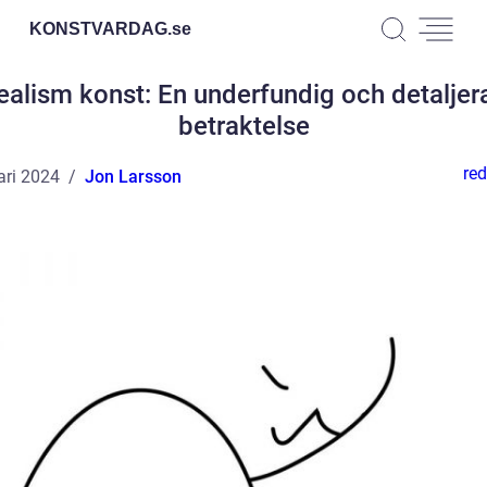
KONSTVARDAG.
se
ealism konst: En underfundig och detaljer
betraktelse
red
ari 2024
Jon Larsson