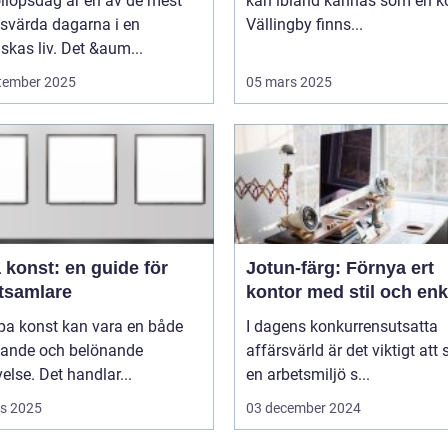
llopsdag är en av de mest
kan ibland kännas som en ko
svärda dagarna i en
Vällingby finns...
kas liv. Det &aum...
tember 2025
05 mars 2025
 konst: en guide för
Jotun-färg: Förnya ert
tsamlare
kontor med stil och enk
pa konst kan vara en både
I dagens konkurrensutsatta
ande och belönande
affärsvärld är det viktigt att
else. Det handlar...
en arbetsmiljö s...
s 2025
03 december 2024