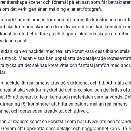
rer återskapa scener och föremål på ett sätt som får betraktaren
å om det verkligen är en målning eller ett fotografi.
n fördel är realismens förmåga att förmedla känslor och berätte
tt skildra människor och deras livssituationer kan konstnärer 
 konst beröra betraktare på ett djupare plan och skapa en förbin
verk och publik.
 sidan kan en nackdel med realism konst vara dess ibland stela
a uttryck. Medan vissa kan uppskatta de detaljerade representat
ra tycka att det saknas kreativitet och fantasi jämfört med andr
lar.
 nackdel är realismens krav på skicklighet och tid. Att måla ell
a realistiska verk tar mycket tid och precision, och det krävs oft
het för att behärska teknikerna och materialen som används. De
 utmaning för konstnärer att hitta en balans mellan realismens
nhet och deras egen kreativitet och uttryck.
ndan är realism konst en konststil som har utvecklats och föränd
d. Genom att uppskatta dess detaljer och noggrannhet kan vi få 