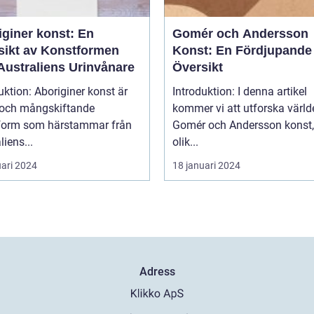
iginer konst: En
Gomér och Andersson
sikt av Konstformen
Konst: En Fördjupande
Australiens Urinvånare
Översikt
uktion: Aboriginer konst är
Introduktion: I denna artikel
k och mångskiftande
kommer vi att utforska värld
form som härstammar från
Gomér och Andersson konst,
liens...
olik...
uari 2024
18 januari 2024
Adress