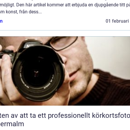
öjligt. Den här artikel kommer att erbjuda en djupgående titt p
sm konst, från dess...
n
01 februari
ten av att ta ett professionellt körkortsfot
termalm