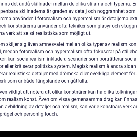
finns det ändå skillnader mellan de olika stilarna och typerna. E
penbara skillnaderna är graden av detalj och noggrannhet som
rerna använder. I fotorealism och hyperrealism är detaljerna ex
 och konstnärerna använder ofta tekniker som glasyr och skuggn
ina verk att se så realistiska som möjligt ut.
 skiljer sig även ämnesvalet mellan olika typer av realism konst
, medan fotorealism och hyperrealism ofta fokuserar på stillebe
or, kan socialrealism inkludera scenarier som porträtterar socia
or eller kritiserar politiska system. Magisk realism å andra sidan
ar realistiska detaljer med drömska eller overkliga element för 
erk som är både fängslande och gåtfulla.
ven viktigt att notera att olika konstnärer kan ha olika tolkninga
inom realism konst. Även om vissa gemensamma drag kan finna
n avbildning av detaljer och realism, kan varje konstnärs verk 
 prägel och personlig touch.