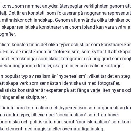
 konst, som namnet antyder, återspeglar verkligheten genom att
talj. Det är en konststil som fokuserar på noggranna representat
, människor och landskap. Genom att använda olika tekniker oc
 skapar realistiska konstnärer verk som ibland kan vara svåra at
ografier.
alism konsten finns det olika typer och stilar som konstnärer ka
. En av de mest kända är ”fotorealism”, som syftar till att skapa
r eller teckningar som liknar fotografier i så hög grad som möjl
nebär noggranna detaljer, skarpa linjer och realistiska färger.
 populär typ av realism är ”hyperrealism”, vilket tar det en steg
tt skapa verk som ser nästan identiska ut med fotografier.
listiska konstnärer är experter på att fånga varje liten nyans och
ningar eller skulpturer.
 är inte bara fotorealism och hyperrealism som utgör realism ko
ven andra typer, till exempel ”socialrealism” som framhäver
onomiska och politiska teman, samt ”magisk realism” som kom
ska element med magiska eller övernaturliga inslag.