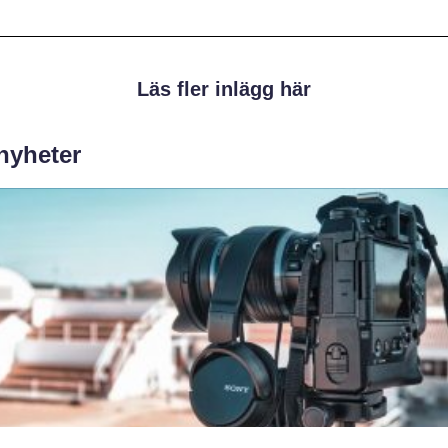
Läs fler inlägg här
 nyheter