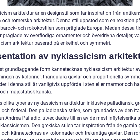
cism arkitektur är en designstil som tar inspiration från antiken
a och romerska arkitektur. Denna stil uppstod som en reaktion p
e barock- och rokokostilen som präglade Europa. Medan dessa ti
ar präglade av överflödiga ornamenter och överdrivna detaljer, va
icism arkitektur baserad på enkelhet och symmetri.
entation av nyklassicism arkitek
est grundläggande form kännetecknas nyklassicism arkitektur a
ingen av kolonner, triangulära gavlar och proportionella symmet
r i denna stil är vanligtvis uppförda i sten eller marmor och ha
 och majestätisk känsla.
s olika typer av nyklassicism arkitektur, inklusive palladiansk, gr
 och federal. Den palladianska stilen, som grundades av den ita
en Andrea Palladio, utvecklades till en av de mest inflytelserika s
klassicismen. Den grekiska stilen tar inspiration från de gamla 
 och kännetecknas av kolonnader och trekantiga gavlar. Den r