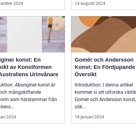
tember 2024
14 augusti 2024
iginer konst: En
Gomér och Andersson
sikt av Konstformen
Konst: En Fördjupande
Australiens Urinvånare
Översikt
uktion: Aboriginer konst är
Introduktion: I denna artikel
k och mångskiftande
kommer vi att utforska värld
form som härstammar från
Gomér och Andersson konst,
liens...
olik...
uari 2024
18 januari 2024