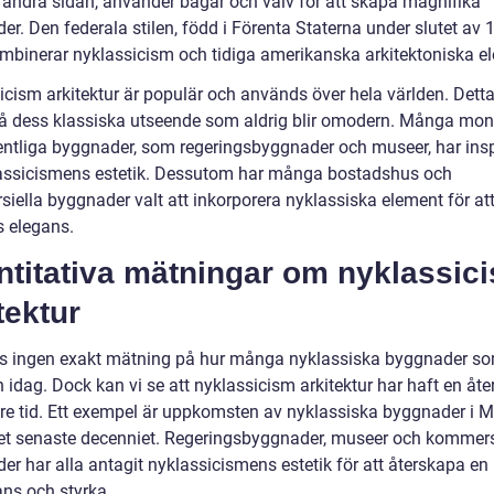
 å andra sidan, använder bågar och valv för att skapa magnifika
r. Den federala stilen, född i Förenta Staterna under slutet av 
kombinerar nyklassicism och tidiga amerikanska arkitektoniska e
icism arkitektur är populär och används över hela världen. Detta
på dess klassiska utseende som aldrig blir omodern. Många mo
entliga byggnader, som regeringsbyggnader och museer, har insp
assicismens estetik. Dessutom har många bostadshus och
iella byggnader valt att inkorporera nyklassiska element för at
s elegans.
ntitativa mätningar om nyklassic
tektur
ns ingen exakt mätning på hur många nyklassiska byggnader so
n idag. Dock kan vi se att nyklassicism arkitektur har haft en åt
re tid. Ett exempel är uppkomsten av nyklassiska byggnader i 
et senaste decenniet. Regeringsbyggnader, museer och kommers
er har alla antagit nyklassicismens estetik för att återskapa en
ans och styrka.