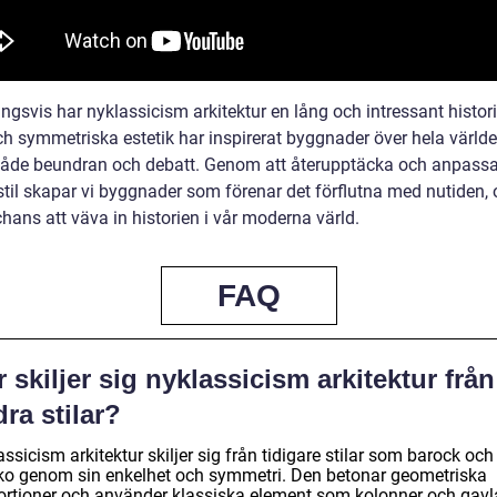
ngsvis har nyklassicism arkitektur en lång och intressant histor
ch symmetriska estetik har inspirerat byggnader över hela värld
både beundran och debatt. Genom att återupptäcka och anpass
stil skapar vi byggnader som förenar det förflutna med nutiden, 
hans att väva in historien i vår moderna värld.
FAQ
 skiljer sig nyklassicism arkitektur från
ra stilar?
ssicism arkitektur skiljer sig från tidigare stilar som barock och
ko genom sin enkelhet och symmetri. Den betonar geometriska
ortioner och använder klassiska element som kolonner och gavl