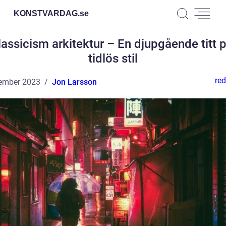
KONSTVARDAG.
se
assicism arkitektur – En djupgående titt 
tidlös stil
red
ember 2023
Jon Larsson