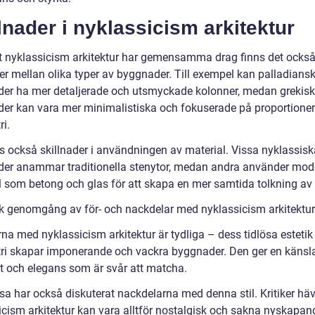
lnader i nyklassicism arkitektur
tt nyklassicism arkitektur har gemensamma drag finns det ocks
der mellan olika typer av byggnader. Till exempel kan palladians
er ha mer detaljerade och utsmyckade kolonner, medan grekis
er kan vara mer minimalistiska och fokuserade på proportione
i.
ns också skillnader i användningen av material. Vissa nyklassisk
er anammar traditionella stenytor, medan andra använder mod
l som betong och glas för att skapa en mer samtida tolkning av s
sk genomgång av för- och nackdelar med nyklassicism arkitektur
na med nyklassicism arkitektur är tydliga – dess tidlösa estetik
i skapar imponerande och vackra byggnader. Den ger en känsl
et och elegans som är svår att matcha.
sa har också diskuterat nackdelarna med denna stil. Kritiker häv
icism arkitektur kan vara alltför nostalgisk och sakna nyskapan