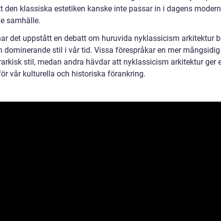
tt den klassiska estetiken kanske inte passar in i dagens moder
de samhälle.
har det uppstått en debatt om huruvida nyklassicism arkitektur 
n dominerande stil i vår tid. Vissa förespråkar en mer mångsidig
rarkisk stil, medan andra hävdar att nyklassicism arkitektur ger e
för vår kulturella och historiska förankring.