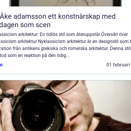
 adamsson ett konstnärskap med
rdagen som scen
ssicism arkitektur: En tidlös stil som återuppstår Översikt över
ssicism arkitektur Nyklassicism arkitektur är en designstil som 
ration från antikens grekiska och romerska arkitektur. Denna stil
od som en reaktion på den tidig...
n
01 februari