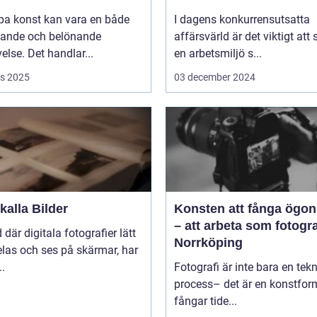
pa konst kan vara en både
I dagens konkurrensutsatta
ande och belönande
affärsvärld är det viktigt att
else. Det handlar...
en arbetsmiljö s...
s 2025
03 december 2024
alla Bilder
Konsten att fånga ögon
– att arbeta som fotogra
d där digitala fotografier lätt
Norrköping
las och ses på skärmar, har
..
Fotografi är inte bara en tek
process– det är en konstfo
fångar tide...