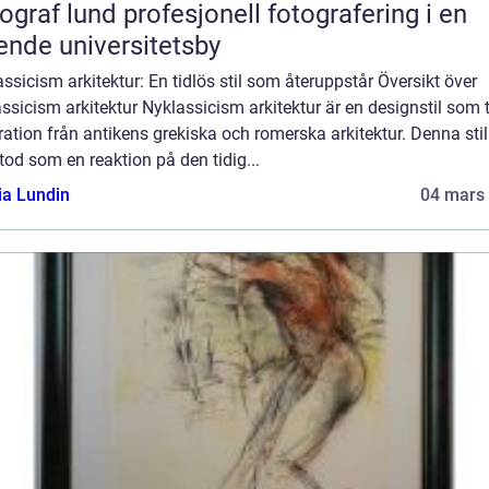
und profesjonell fotografering i en
ende universitetsby
ssicism arkitektur: En tidlös stil som återuppstår Översikt över
ssicism arkitektur Nyklassicism arkitektur är en designstil som 
ration från antikens grekiska och romerska arkitektur. Denna stil
od som en reaktion på den tidig...
ia Lundin
04 mars