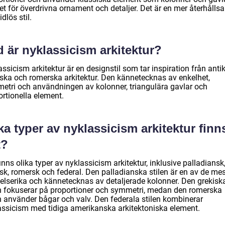
let för överdrivna ornament och detaljer. Det är en mer återhålls
idlös stil.
 är nyklassicism arkitektur?
ssicism arkitektur är en designstil som tar inspiration från anti
iska och romerska arkitektur. Den kännetecknas av enkelhet,
etri och användningen av kolonner, triangulära gavlar och
ortionella element.
ka typer av nyklassicism arkitektur finn
t?
inns olika typer av nyklassicism arkitektur, inklusive palladiansk
sk, romersk och federal. Den palladianska stilen är en av de mes
ytelserika och kännetecknas av detaljerade kolonner. Den grekisk
en fokuserar på proportioner och symmetri, medan den romerska
en använder bågar och valv. Den federala stilen kombinerar
assicism med tidiga amerikanska arkitektoniska element.