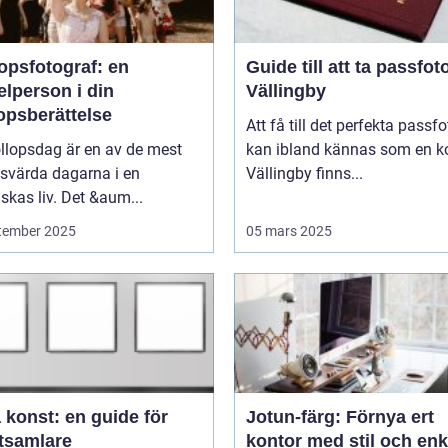
opsfotograf: en
Guide till att ta passfoto
lperson i din
Vällingby
opsberättelse
Att få till det perfekta passfo
llopsdag är en av de mest
kan ibland kännas som en ko
svärda dagarna i en
Vällingby finns...
kas liv. Det &aum...
tember 2025
05 mars 2025
 konst: en guide för
Jotun-färg: Förnya ert
tsamlare
kontor med stil och enk