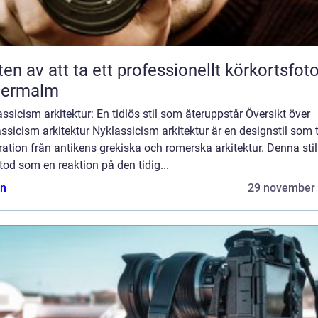
ten av att ta ett professionellt körkortsfot
termalm
ssicism arkitektur: En tidlös stil som återuppstår Översikt över
ssicism arkitektur Nyklassicism arkitektur är en designstil som 
ration från antikens grekiska och romerska arkitektur. Denna stil
od som en reaktion på den tidig...
n
29 november