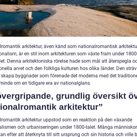
lromantik arkitektur, även känd som nationalromantisk arkitektur
onalism, är en stil inom arkitekturen som växte fram under 1800
let. Denna arkitektoniska rörelse hade som mål att återspegla oc
onella arvet och den folkliga kulturen hos olika länder. Den strä
tt skapa byggnader som förenade det moderna med det traditione
inde om en tidigare era av nationalglans.
vergripande, grundlig översikt ö
ionalromantik arkitektur”
lromantik arkitektur uppstod som en reaktion på den växande
ialismen och urbaniseringen under 1800-talet. Många människo
an efter att återknyta till sitt ursprung och sin historia och ville