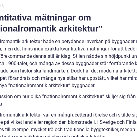
ur.
ntitativa mätningar om
ionalromantik arkitektur”
lromantik arkitektur hade en betydande inverkan på byggnader 
en, men det finns inga exakta kvantitativa mätningar för att bed
 förekommande denna stil är idag. Stilen nådde sin höjdpunkt u
ch 1900-talet, och många av dessa byggnader står fortfarande 
rade som historiska landmärken. Dock har det moderna arkitekt
pet förändrats och många nya stilar har uppstått, vilket har min
 nya ”nationalromantik arkitektur” byggnader.
ssion om hur olika ”nationalromantik arkitektur” skiljer sig från
a
lromantik arkitektur var en mångfacetterad rörelse och skilde si
 på vilket land eller region den blomstrade i. I Sverige och Finl
s till exempel mycket trä och traditionella byggtekniker, medan
 hade mer inriktning på sten och gotisk arkitektur.