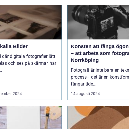
alla Bilder
Konsten att fånga ögon
– att arbeta som fotogra
d där digitala fotografier lätt
Norrköping
las och ses på skärmar, har
..
Fotografi är inte bara en tek
process– det är en konstfo
fångar tide...
tember 2024
14 augusti 2024