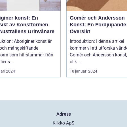
iginer konst: En
Gomér och Andersson
sikt av Konstformen
Konst: En Fördjupande
Australiens Urinvånare
Översikt
uktion: Aboriginer konst är
Introduktion: I denna artikel
k och mångskiftande
kommer vi att utforska värld
form som härstammar från
Gomér och Andersson konst,
liens...
olik...
uari 2024
18 januari 2024
Adress