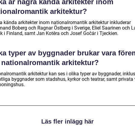
ka är några kända arkitekter inom
ionalromantik arkitektur?
a kända arkitekter inom nationalromantik arkitektur inkluderar
inand Boberg och Ragnar Östberg i Sverige, Eliel Saarinen och L
k i Finland, samt Jan Kotěra och Josef Gočár i Tjeckien.
ka typer av byggnader brukar vara före
 nationalromantik arkitektur?
nalromantik arkitektur kan ses i olika typer av byggnader, inklu
tliga byggnader som stadshus, kyrkor och teatrar, samt privata v
boningshus.
Läs fler inlägg här