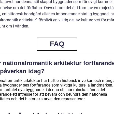
lla arvet har denna stil skapat byggnader som för evigt kommer 
nnelse om det förflutna. Oavsett om det är i form av en majestä
l, en pittoresk bondgård eller en imponerande statlig byggnad, h
lromantik arkitektur” förblivit en viktig del av kulturarvet för m
unt om i världen.
FAQ
 nationalromantik arkitektur fortfarand
 påverkan idag?
onalromantik arkitektur har haft en historisk inverkan och mång
a byggnader ses fortfarande som viktiga kulturella landmärken.
n antalet nya byggnader i denna stil har minskat, finns det
arande ett intresse för att bevara och beundra den nationella
iteten och det historiska arvet den representerar.