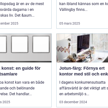
llopsdag är en av de mest
kan ibland kännas som en ko
svärda dagarna i en
Vällingby finns...
kas liv. Det &aum...
tember 2025
05 mars 2025
 konst: en guide för
Jotun-färg: Förnya ert
tsamlare
kontor med stil och enk
pa konst kan vara en både
I dagens konkurrensutsatta
ande och belönande
affärsvärld är det viktigt att
else. Det handlar...
en arbetsmiljö s...
s 2025
03 december 2024