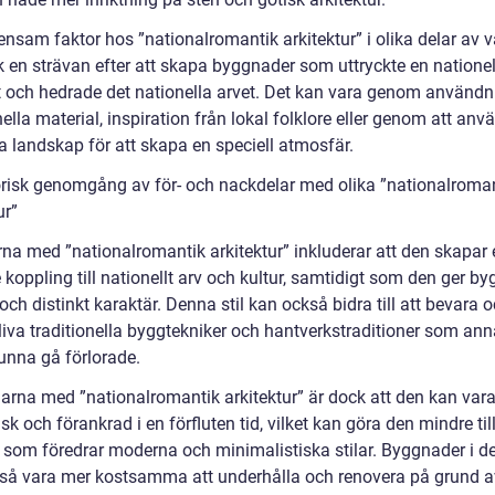
nsam faktor hos ”nationalromantik arkitektur” i olika delar av v
k en strävan efter att skapa byggnader som uttryckte en nationel
et och hedrade det nationella arvet. Det kan vara genom användn
nella material, inspiration från lokal folklore eller genom att an
a landskap för att skapa en speciell atmosfär.
orisk genomgång av för- och nackdelar med olika ”nationalroma
ur”
rna med ”nationalromantik arkitektur” inkluderar att den skapar 
 koppling till nationellt arv och kultur, samtidigt som den ger b
och distinkt karaktär. Denna stil kan också bidra till att bevara 
liva traditionella byggtekniker och hantverkstraditioner som ann
kunna gå förlorade.
arna med ”nationalromantik arkitektur” är dock att den kan var
sk och förankrad i en förfluten tid, vilket kan göra den mindre ti
 som föredrar moderna och minimalistiska stilar. Byggnader i de
så vara mer kostsamma att underhålla och renovera på grund a