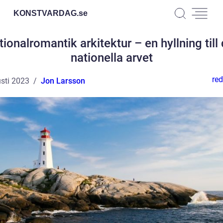
KONSTVARDAG.
se
ionalromantik arkitektur – en hyllning till
nationella arvet
red
sti 2023
Jon Larsson