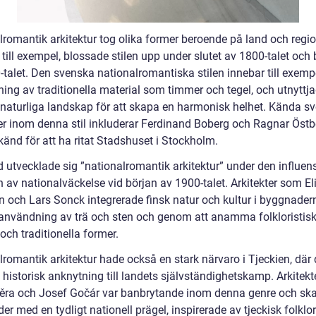
romantik arkitektur tog olika former beroende på land och region
 till exempel, blossade stilen upp under slutet av 1800-talet och
-talet. Den svenska nationalromantiska stilen innebar till exemp
ing av traditionella material som timmer och tegel, och utnyttj
 naturliga landskap för att skapa en harmonisk helhet. Kända s
ter inom denna stil inkluderar Ferdinand Boberg och Ragnar Östb
känd för att ha ritat Stadshuset i Stockholm.
d utvecklade sig ”nationalromantik arkitektur” under den influen
 av nationalväckelse vid början av 1900-talet. Arkitekter som Eli
n och Lars Sonck integrerade finsk natur och kultur i byggnader
nvändning av trä och sten och genom att anamma folkloristis
 och traditionella former.
lromantik arkitektur hade också en stark närvaro i Tjeckien, där
 historisk anknytning till landets självständighetskamp. Arkitek
ěra och Josef Gočár var banbrytande inom denna genre och sk
r med en tydligt nationell prägel, inspirerade av tjeckisk folklo