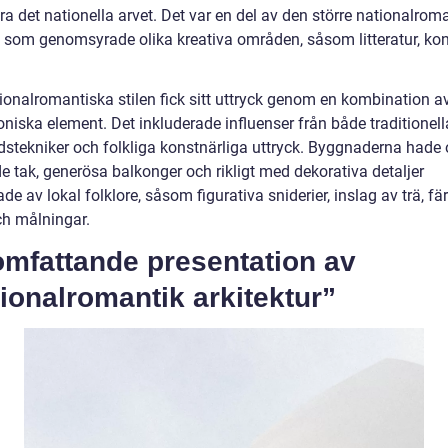
a det nationella arvet. Det var en del av den större nationalrom
n som genomsyrade olika kreativa områden, såsom litteratur, ko
ionalromantiska stilen fick sitt uttryck genom en kombination av
oniska element. Det inkluderade influenser från både traditionell
stekniker och folkliga konstnärliga uttryck. Byggnaderna hade 
e tak, generösa balkonger och rikligt med dekorativa detaljer
ade av lokal folklore, såsom figurativa sniderier, inslag av trä, f
ch målningar.
omfattande presentation av
ionalromantik arkitektur”