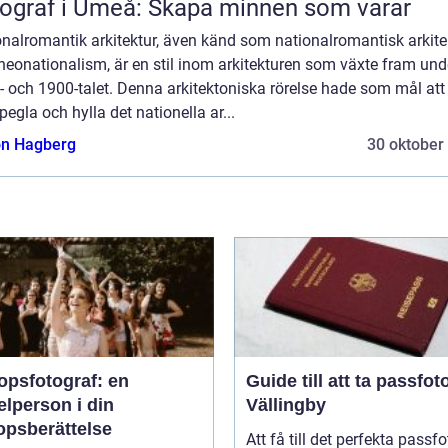
ograf i Umeå: Skapa minnen som varar
nalromantik arkitektur, även känd som nationalromantisk arkite
 neonationalism, är en stil inom arkitekturen som växte fram und
 och 1900-talet. Denna arkitektoniska rörelse hade som mål att
pegla och hylla det nationella ar...
n Hagberg
30 oktober
opsfotograf: en
Guide till att ta passfoto
lperson i din
Vällingby
opsberättelse
Att få till det perfekta passfo