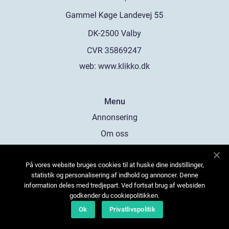
web:
www.klikko.dk
Menu
Annonsering
Om oss
Cookies
På vores website bruges cookies til at huske dine indstillinger,
Kontakta oss
statistik og personalisering af indhold og annoncer. Denne
Sitemap
information deles med tredjepart. Ved fortsat brug af websiden
godkender du cookiepolitikken.
Ok
Privatlivspolitik