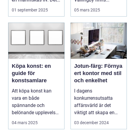
&aum...
01 september 2025
05 mars 2025
Köpa konst: en
Jotun-färg: Förnya
guide för
ert kontor med stil
konstsamlare
och enkelhet
Att köpa konst kan
I dagens
vara en både
konkurrensutsatta
spännande och
affärsvärld är det
belönande upplevelse.
viktigt att skapa en
Det handlar...
arbetsmiljö s...
04 mars 2025
03 december 2024