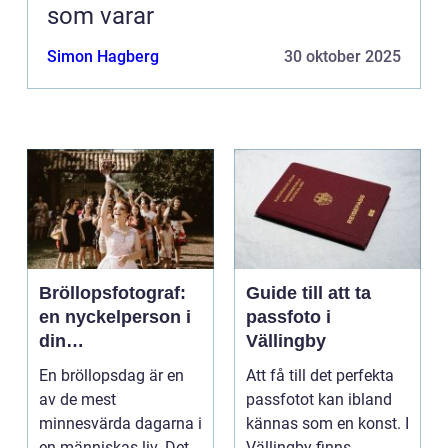
som varar
Simon Hagberg
30 oktober 2025
Bröllopsfotograf:
Guide till att ta
en nyckelperson i
passfoto i
din
Vällingby
bröllopsberättelse
En bröllopsdag är en
Att få till det perfekta
av de mest
passfotot kan ibland
minnesvärda dagarna i
kännas som en konst. I
en människas liv. Det
Vällingby finns...