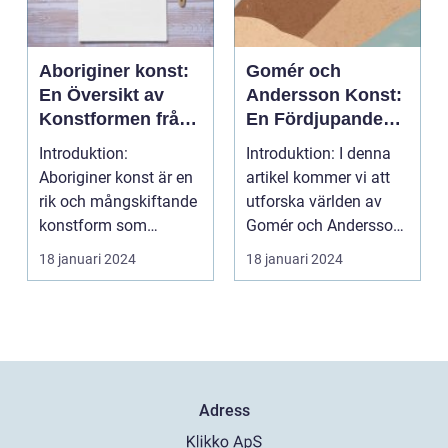
Aboriginer konst:
Gomér och
En Översikt av
Andersson Konst:
Konstformen från
En Fördjupande
Australiens
Översikt
Introduktion:
Introduktion: I denna
Urinvånare
Aboriginer konst är en
artikel kommer vi att
rik och mångskiftande
utforska världen av
konstform som
Gomér och Andersson
härstammar från
konst, dess olik...
18 januari 2024
18 januari 2024
Australiens...
Adress