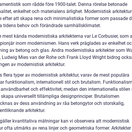
amentistik som rådde före 1900-talet. Denna rörelse betonade
alitet, enkelhet och materialens ärlighet. Modernistisk arkitektur
e efter att skapa rena och minimalistiska former som passade 
 tidens behov och förändrade samhällsklimatet.
e mest kända modernistiska arkitekterna var Le Corbusier, som
 pionjär inom modernismen. Hans verk präglades av enkelhet o
ing av betong och glas. Andra modernistiska arkitekter som Wa
, Ludwig Mies van der Rohe och Frank Lloyd Wright bidrog också 
ngen av modernistisk arkitektur.
s flera typer av modernistisk arkitektur, varav de mest populära
ar funktionalism, internationell stil och brutalism. Funktionalis
användbarhet och effektivitet, medan den internationella stilen 
t skapa universellt tillämpliga designprinciper. Brutalismen
cknas av dess användning av råa betongytor och storskalig,
tliknande arkitektur.
gäller kvantitativa mätningar kan vi observera att modernistisk
ur ofta utmärks av rena linjer och geometriska former. Arkitekter