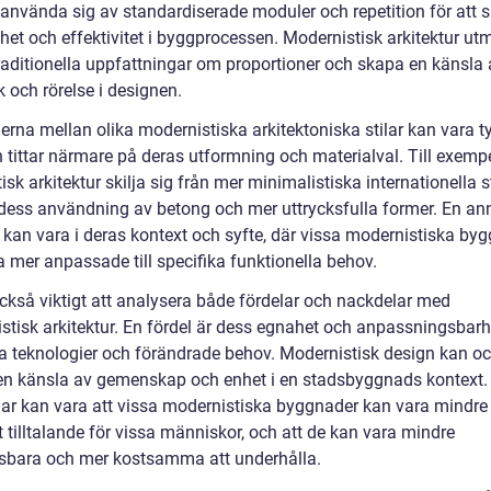
t använda sig av standardiserade moduler och repetition för att 
het och effektivitet i byggprocessen. Modernistisk arkitektur ut
raditionella uppfattningar om proportioner och skapa en känsla 
 och rörelse i designen.
erna mellan olika modernistiska arkitektoniska stilar kan vara t
 tittar närmare på deras utformning och materialval. Till exemp
tisk arkitektur skilja sig från mer minimalistiska internationella st
ess användning av betong och mer uttrycksfulla former. En an
d kan vara i deras kontext och syfte, där vissa modernistiska by
a mer anpassade till specifika funktionella behov.
också viktigt att analysera både fördelar och nackdelar med
tisk arkitektur. En fördel är dess egnahet och anpassningsbarhet
 teknologier och förändrade behov. Modernistisk design kan o
en känsla av gemenskap och enhet i en stadsbyggnads kontext.
ar kan vara att vissa modernistiska byggnader kan vara mindre
t tilltalande för vissa människor, och att de kan vara mindre
sbara och mer kostsamma att underhålla.