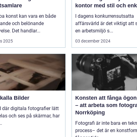
tsamlare
kontor med stil och enk
pa konst kan vara en både
I dagens konkurrensutsatta
ande och belönande
affärsvärld är det viktigt att
else. Det handlar...
en arbetsmiljö s...
s 2025
03 december 2024
alla Bilder
Konsten att fånga ögon
– att arbeta som fotogra
d där digitala fotografier lätt
Norrköping
las och ses på skärmar, har
..
Fotografi är inte bara en tek
process– det är en konstfo