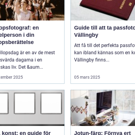
opsfotograf: en
Guide till att ta passfoto
lperson i din
Vällingby
opsberättelse
Att få till det perfekta passfo
llopsdag är en av de mest
kan ibland kännas som en ko
svärda dagarna i en
Vällingby finns...
kas liv. Det &aum...
tember 2025
05 mars 2025
 konst: en guide för
Jotun-färg: Förnya ert