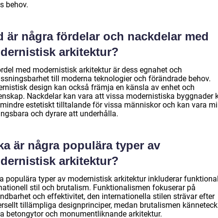
ns behov.
d är några fördelar och nackdelar med
ernistisk arkitektur?
ördel med modernistisk arkitektur är dess egnahet och
ssningsbarhet till moderna teknologier och förändrade behov.
rnistisk design kan också främja en känsla av enhet och
nskap. Nackdelar kan vara att vissa modernistiska byggnader 
 mindre estetiskt tilltalande för vissa människor och kan vara m
ingsbara och dyrare att underhålla.
ka är några populära typer av
ernistisk arkitektur?
a populära typer av modernistisk arkitektur inkluderar funktiona
nationell stil och brutalism. Funktionalismen fokuserar på
dbarhet och effektivitet, den internationella stilen strävar efter
ersellt tillämpliga designprinciper, medan brutalismen kännetec
åa betongytor och monumentliknande arkitektur.