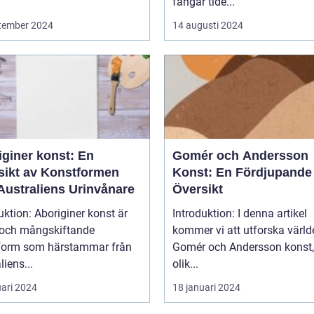
fångar tide...
tember 2024
14 augusti 2024
iginer konst: En
Gomér och Andersson
sikt av Konstformen
Konst: En Fördjupande
Australiens Urinvånare
Översikt
uktion: Aboriginer konst är
Introduktion: I denna artikel
k och mångskiftande
kommer vi att utforska värld
form som härstammar från
Gomér och Andersson konst,
liens...
olik...
uari 2024
18 januari 2024