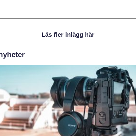
Läs fler inlägg här
 nyheter