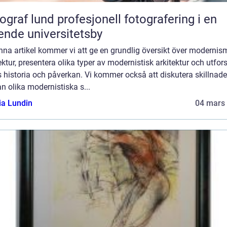
und profesjonell fotografering i en
ende universitetsby
enna artikel kommer vi att ge en grundlig översikt över modernis
ektur, presentera olika typer av modernistisk arkitektur och utfor
 historia och påverkan. Vi kommer också att diskutera skillnad
n olika modernistiska s...
ia Lundin
04 mars