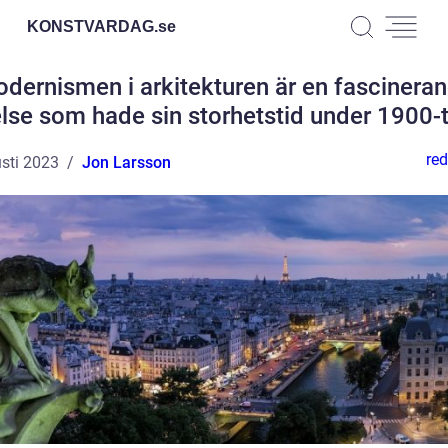
KONSTVARDAG.
se
dernismen i arkitekturen är en fascinera
else som hade sin storhetstid under 1900-t
red
sti 2023
Jon Larsson