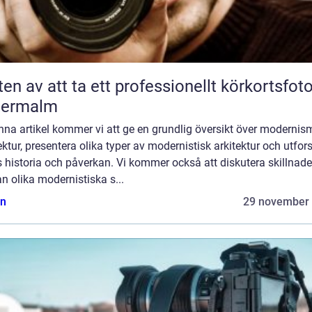
ten av att ta ett professionellt körkortsfot
termalm
enna artikel kommer vi att ge en grundlig översikt över modernis
ektur, presentera olika typer av modernistisk arkitektur och utfor
 historia och påverkan. Vi kommer också att diskutera skillnad
n olika modernistiska s...
n
29 november