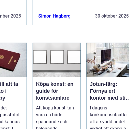
mber 2025
Simon Hagberg
30 oktober 2025
ll att ta
Köpa konst: en
Jotun-färg:
o i
guide för
Förnya ert
gby
konstsamlare
kontor med stil
och enkelhet
l det
Att köpa konst kan
I dagens
 passfotot
vara en både
konkurrensutsatta
nd kännas
spännande och
affärsvärld är det
onst. I
belönande
viktigt att skapa en