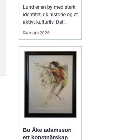
levende
Lund er en by med sterk
universitetsby
identitet, rik historie og et
aktivt kulturliv. Det
merkes også i måten
04 mars 2026
folk jobber med bilder.
Her finnes alt fra
kunstneriske portretter
og reklamebilder til
landbruksfoto og
dokumentasjon av
forskning. Når bedrifter,
instit...
Bo Åke adamsson
ett konstnärskap