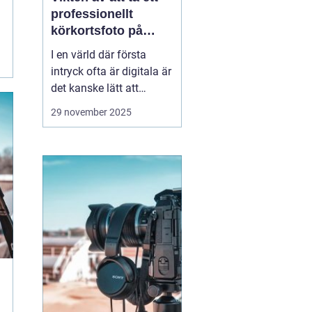
professionellt
körkortsfoto på
Östermalm
I en värld där första
intryck ofta är digitala är
det kanske lätt att
glömma bort vikten av
29 november 2025
ett välgjort körkortsfoto.
Ändå är detta lilla foto
en viktig del av vår
identitet. Ett k&o...