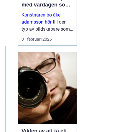
med vardagen som
scen
Konstnären bo åke
adamsson hör
till den
typ av bildskapare som
ofta upptäcks av en
01 februari 2026
slump i ett skyltfönster, i
en mindre
galleriutställning eller
bland hundratals namn i
en webbutik. När blicken
väl fastnar st...
Vikten av att ta ett