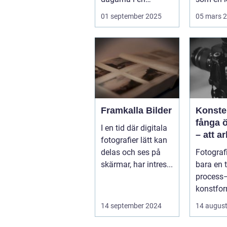
människas liv. Det
Vällingby
01 september 2025
05 mars 
&aum...
Framkalla Bilder
Konste
fånga 
I en tid där digitala
– att a
fotografier lätt kan
fotogra
delas och ses på
Fotografi
Norrkö
skärmar, har intres...
bara en 
process–
konstfo
fångar ti
14 september 2024
14 august