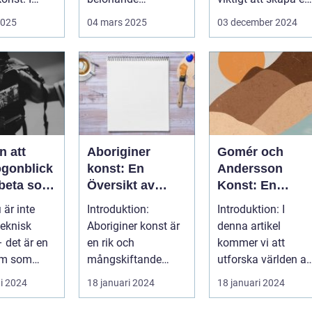
 finns...
upplevelse. Det
arbetsmiljö s...
2025
04 mars 2025
03 december 2024
handlar...
n att
Aboriginer
Gomér och
ögonblick
konst: En
Andersson
rbeta som
Översikt av
Konst: En
f i
Konstformen
Fördjupande
 är inte
Introduktion:
Introduktion: I
ping
från Australiens
Översikt
teknisk
Aboriginer konst är
denna artikel
Urinvånare
 det är en
en rik och
kommer vi att
rm som
mångskiftande
utforska världen av
de...
konstform som
Gomér och
i 2024
18 januari 2024
18 januari 2024
härstammar från
Andersson konst,
Australiens...
dess olik...