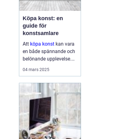
Köpa konst: en
guide för
konstsamlare
Att
köpa konst
kan vara
en både spännande och
belönande upplevelse.
Det handlar inte bara om
04 mars 2025
att förvärva ett fysiskt
objekt, utan också om
att investera i något som
u...