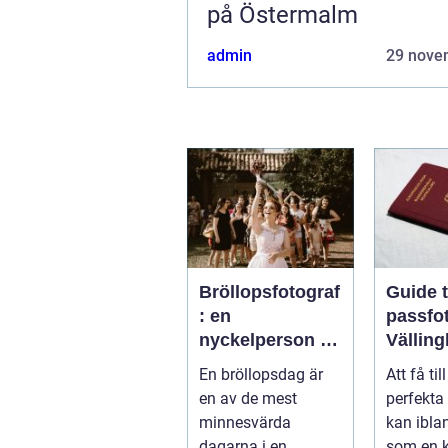
på Östermalm
admin
29 nove
Bröllopsfotograf
Guide ti
: en
passfot
nyckelperson i
Vällin
din
En bröllopsdag är
Att få til
bröllopsberättel
en av de mest
perfekta
se
minnesvärda
kan ibla
dagarna i en
som en k