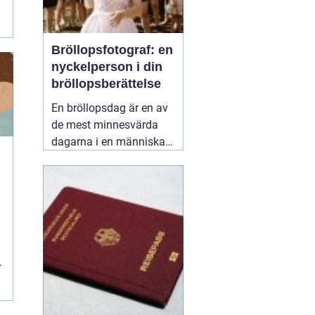
Bröllopsfotograf: en
nyckelperson i din
bröllopsberättelse
En bröllopsdag är en av
de mest minnesvärda
dagarna i en människas
liv. Det är en dag fylld
med kärlek, glädje och
känslosamma stunder
som man vill för evigt
bevara i minnet.
01
september 2025