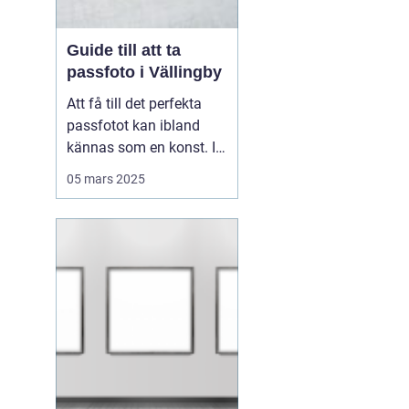
Guide till att ta
passfoto i Vällingby
Att få till det perfekta
passfotot kan ibland
kännas som en konst. I
Vällingby finns flera
05 mars 2025
alternativ för den som är
i behov av ett nytt
passfoto. Oavsett om
det handlar om att
förnya passet eller få till
rät...