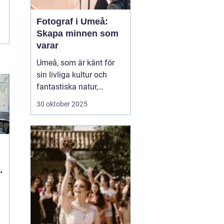
Fotograf i Umeå:
Skapa minnen som
varar
Umeå, som är känt för
sin livliga kultur och
fantastiska natur,
erbjuder många tillfällen
30 oktober 2025
för fotografering.
Oavsett om du är i
staden för att utforska
dess kulturella
evenemang eller de
vackra norrlands...