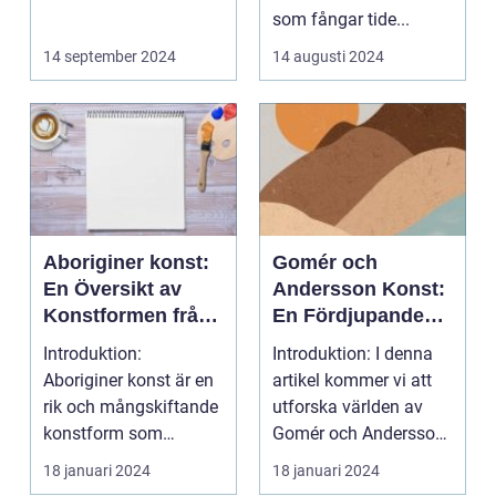
som fångar tide...
14 september 2024
14 augusti 2024
Aboriginer konst:
Gomér och
En Översikt av
Andersson Konst:
Konstformen från
En Fördjupande
Australiens
Översikt
Introduktion:
Introduktion: I denna
Urinvånare
Aboriginer konst är en
artikel kommer vi att
rik och mångskiftande
utforska världen av
konstform som
Gomér och Andersson
härstammar från
konst, dess olik...
18 januari 2024
18 januari 2024
Australiens...