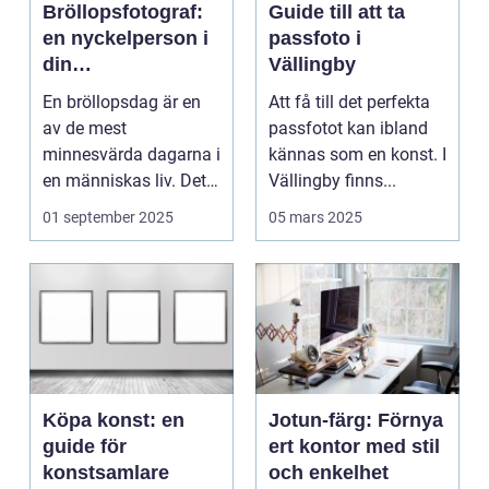
Bröllopsfotograf:
Guide till att ta
en nyckelperson i
passfoto i
din
Vällingby
bröllopsberättelse
En bröllopsdag är en
Att få till det perfekta
av de mest
passfotot kan ibland
minnesvärda dagarna i
kännas som en konst. I
en människas liv. Det
Vällingby finns...
&aum...
01 september 2025
05 mars 2025
Köpa konst: en
Jotun-färg: Förnya
guide för
ert kontor med stil
konstsamlare
och enkelhet