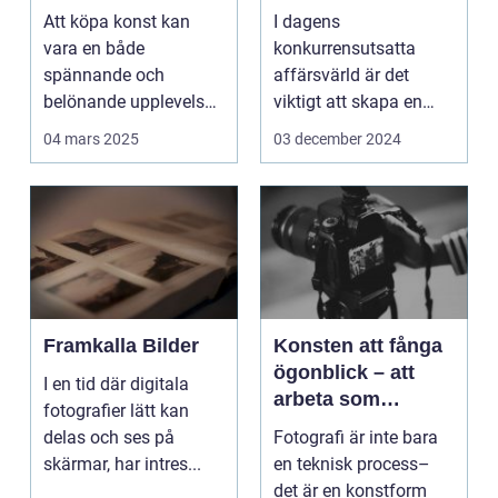
Att köpa konst kan
I dagens
vara en både
konkurrensutsatta
spännande och
affärsvärld är det
belönande upplevelse.
viktigt att skapa en
Det handlar...
arbetsmiljö s...
04 mars 2025
03 december 2024
Framkalla Bilder
Konsten att fånga
ögonblick – att
I en tid där digitala
arbeta som
fotografier lätt kan
fotograf i
delas och ses på
Fotografi är inte bara
Norrköping
skärmar, har intres...
en teknisk process–
det är en konstform