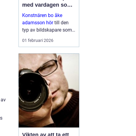
med vardagen som
scen
Konstnären bo åke
adamsson hör
till den
typ av bildskapare som
ofta upptäcks av en
01 februari 2026
slump i ett skyltfönster, i
en mindre
galleriutställning eller
bland hundratals namn i
en webbutik. När blicken
väl fastnar st...
 av
ss
Vikten av att ta ett