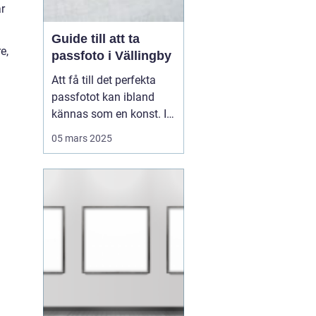
ar
Guide till att ta
e,
passfoto i Vällingby
Att få till det perfekta
passfotot kan ibland
kännas som en konst. I
Vällingby finns flera
05 mars 2025
alternativ för den som är
i behov av ett nytt
passfoto. Oavsett om
det handlar om att
förnya passet eller få till
rät...