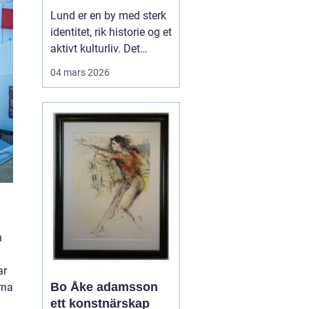
levende
Lund er en by med sterk
universitetsby
identitet, rik historie og et
aktivt kulturliv. Det
merkes også i måten
04 mars 2026
folk jobber med bilder.
Her finnes alt fra
kunstneriske portretter
og reklamebilder til
landbruksfoto og
dokumentasjon av
forskning. Når bedrifter,
instit...
n
ar
Bo Åke adamsson
rna
ett konstnärskap