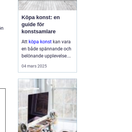
Köpa konst: en
guide för
ön
konstsamlare
Att
köpa konst
kan vara
en både spännande och
belönande upplevelse.
Det handlar inte bara om
04 mars 2025
att förvärva ett fysiskt
objekt, utan också om
att investera i något som
u...