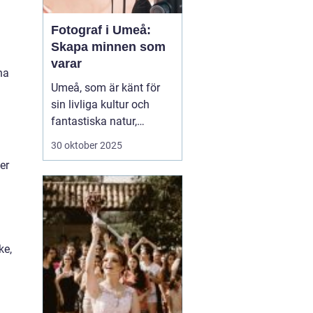
Fotograf i Umeå:
Skapa minnen som
varar
na
Umeå, som är känt för
sin livliga kultur och
fantastiska natur,
erbjuder många tillfällen
30 oktober 2025
för fotografering.
er
Oavsett om du är i
staden för att utforska
dess kulturella
evenemang eller de
vackra norrlands...
ke,