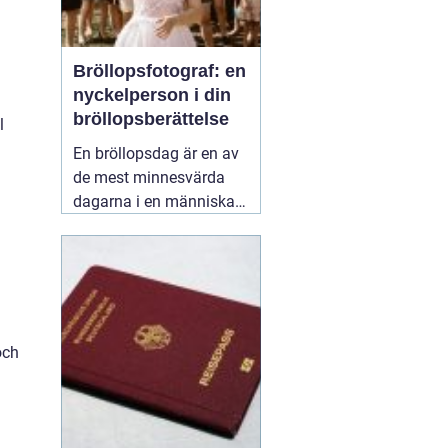
Bröllopsfotograf: en
nyckelperson i din
bröllopsberättelse
l
En bröllopsdag är en av
de mest minnesvärda
dagarna i en människas
liv. Det är en dag fylld
med kärlek, glädje och
känslosamma stunder
som man vill för evigt
bevara i minnet.
01
september 2025
och