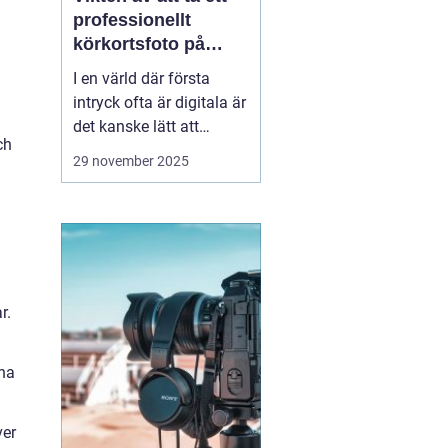
professionellt
körkortsfoto på
Östermalm
I en värld där första
intryck ofta är digitala är
det kanske lätt att
ch
glömma bort vikten av
29 november 2025
ett välgjort körkortsfoto.
Ändå är detta lilla foto
en viktig del av vår
identitet. Ett k&o...
r.
na
ver