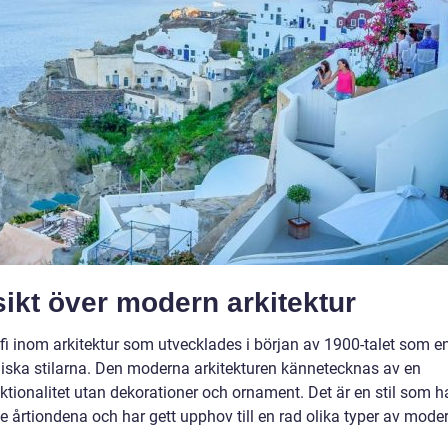
ikt över modern arkitektur
sofi inom arkitektur som utvecklades i början av 1900-talet som e
oniska stilarna. Den moderna arkitekturen kännetecknas av en
nktionalitet utan dekorationer och ornament. Det är en stil som h
te årtiondena och har gett upphov till en rad olika typer av mode