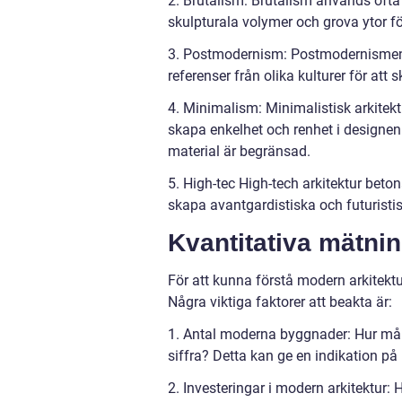
2. Brutalism: Brutalism används ofta
skulpturala volymer och grova ytor fö
3. Postmodernism: Postmodernismen är
referenser från olika kulturer för at
4. Minimalism: Minimalistisk arkitekt
skapa enkelhet och renhet i designe
material är begränsad.
5. High-tec High-tech arkitektur beto
skapa avantgardistiska och futuristi
Kvantitativa mätni
För att kunna förstå modern arkitektur
Några viktiga faktorer att beakta är:
1. Antal moderna byggnader: Hur må
siffra? Detta kan ge en indikation på
2. Investeringar i modern arkitektur: