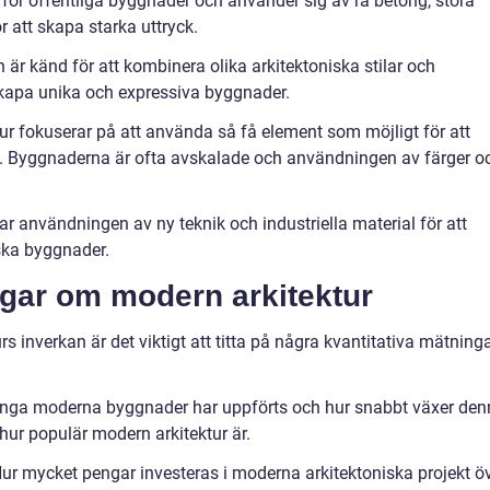
 för offentliga byggnader och använder sig av rå betong, stora
r att skapa starka uttryck.
 känd för att kombinera olika arkitektoniska stilar och
t skapa unika och expressiva byggnader.
ur fokuserar på att använda så få element som möjligt för att
n. Byggnaderna är ofta avskalade och användningen av färger o
nar användningen av ny teknik och industriella material för att
ska byggnader.
ngar om modern arkitektur
s inverkan är det viktigt att titta på några kvantitativa mätninga
nga moderna byggnader har uppförts och hur snabbt växer den
 hur populär modern arkitektur är.
 Hur mycket pengar investeras i moderna arkitektoniska projekt ö