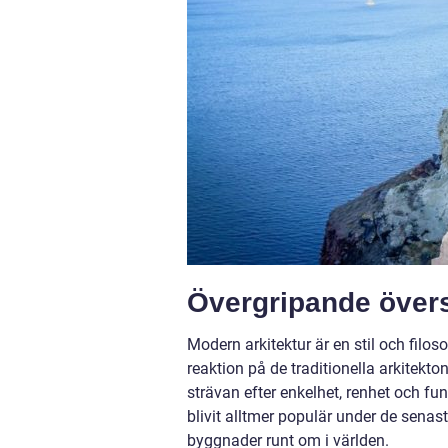
Övergripande övers
Modern arkitektur är en stil och filo
reaktion på de traditionella arkitekt
strävan efter enkelhet, renhet och fu
blivit alltmer populär under de senas
byggnader runt om i världen.