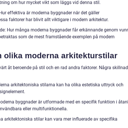
tning om hur mycket vikt som läggs vid denna stil.
Hur effektiva är moderna byggnader när det gäller
 faktorer har blivit allt viktigare i modern arkitektur.
nande: Hur många moderna byggnader får erkännande genom vun
m betraktas som de mest framstående exemplen på modern
 olika moderna arkitekturstilar
värt åt beroende på stil och en rad andra faktorer. Några skillnad
erna arkitektoniska stilarna kan ha olika estetiska uttryck och
esignelement.
oderna byggnader är utformade med en specifik funktion i åtan
vändbara eller multifunktionella.
a arkitektoniska stilar kan vara mer influerade av specifika