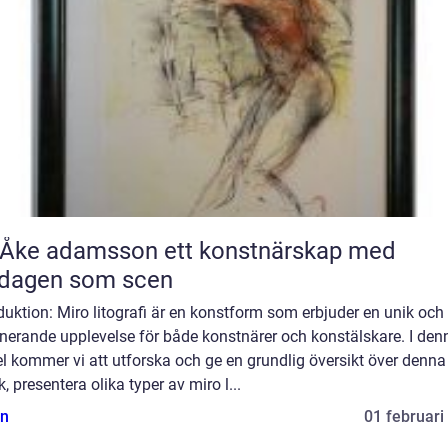
 adamsson ett konstnärskap med
rdagen som scen
duktion: Miro litografi är en konstform som erbjuder en unik och
inerande upplevelse för både konstnärer och konstälskare. I den
el kommer vi att utforska och ge en grundlig översikt över denna
k, presentera olika typer av miro l...
n
01 februari