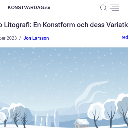
KONSTVARDAG.
se
o Litografi: En Konstform och dess Variati
red
ber 2023
Jon Larsson