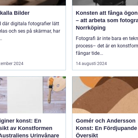
alla Bilder
Konsten att fånga ögon
– att arbeta som fotogra
d där digitala fotografier lätt
Norrköping
las och ses på skärmar, har
..
Fotografi är inte bara en tek
process– det är en konstfo
fångar tide...
tember 2024
14 augusti 2024
iginer konst: En
Gomér och Andersson
sikt av Konstformen
Konst: En Fördjupande
Australiens Urinvånare
Översikt