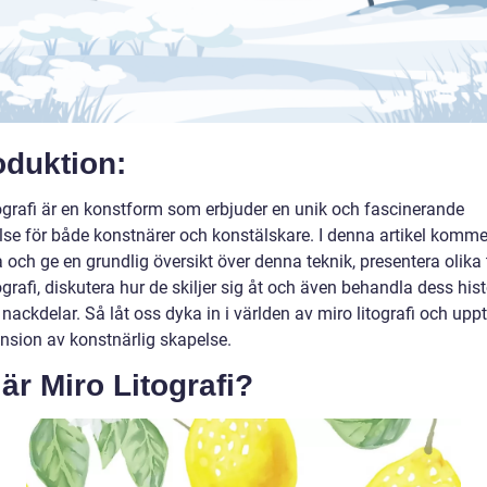
oduktion:
tografi är en konstform som erbjuder en unik och fascinerande
lse för både konstnärer och konstälskare. I denna artikel kommer
 och ge en grundlig översikt över denna teknik, presentera olika 
ografi, diskutera hur de skiljer sig åt och även behandla dess his
 nackdelar. Så låt oss dyka in i världen av miro litografi och up
nsion av konstnärlig skapelse.
är Miro Litografi?