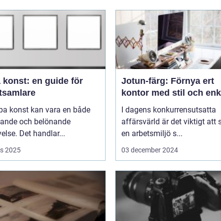
 konst: en guide för
Jotun-färg: Förnya ert
tsamlare
kontor med stil och enk
pa konst kan vara en både
I dagens konkurrensutsatta
ande och belönande
affärsvärld är det viktigt att
else. Det handlar...
en arbetsmiljö s...
s 2025
03 december 2024