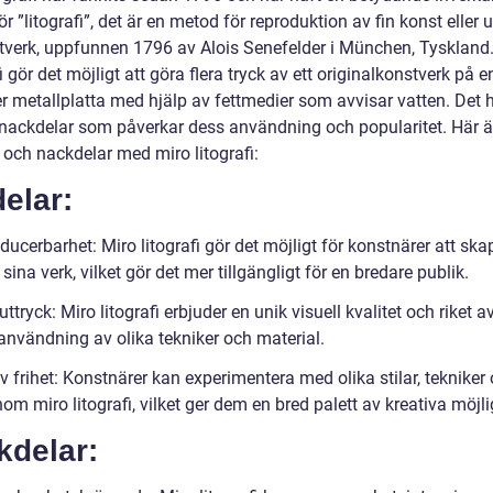
ör ”litografi”, det är en metod för reproduktion av fin konst eller
tverk, uppfunnen 1796 av Alois Senefelder i München, Tyskland
i gör det möjligt att göra flera tryck av ett originalkonstverk på e
er metallplatta med hjälp av fettmedier som avvisar vatten. Det 
 nackdelar som påverkar dess användning och popularitet. Här ä
 och nackdelar med miro litografi:
elar:
ucerbarhet: Miro litografi gör det möjligt för konstnärer att ska
 sina verk, vilket gör det mer tillgängligt för en bredare publik.
uttryck: Miro litografi erbjuder en unik visuell kvalitet och riket a
nvändning av olika tekniker och material.
v frihet: Konstnärer kan experimentera med olika stilar, tekniker
nom miro litografi, vilket ger dem en bred palett av kreativa möjli
kdelar: