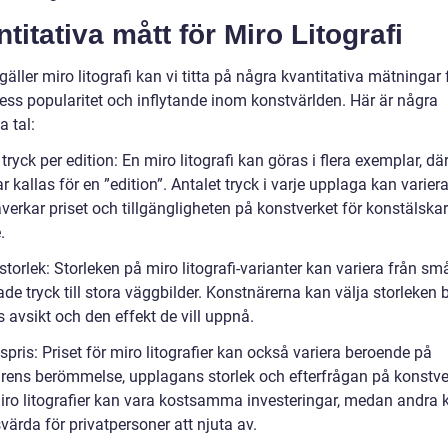
titativa mått för Miro Litografi
gäller miro litografi kan vi titta på några kvantitativa mätningar 
dess popularitet och inflytande inom konstvärlden. Här är några
a tal:
 tryck per edition: En miro litografi kan göras i flera exemplar, där
 kallas för en ”edition”. Antalet tryck i varje upplaga kan varier
verkar priset och tillgängligheten på konstverket för konstälska
.
storlek: Storleken på miro litografi-varianter kan variera från små
ade tryck till stora väggbilder. Konstnärerna kan välja storleken 
 avsikt och den effekt de vill uppnå.
spris: Priset för miro litografier kan också variera beroende på
rens berömmelse, upplagans storlek och efterfrågan på konstve
iro litografier kan vara kostsamma investeringar, medan andra 
värda för privatpersoner att njuta av.