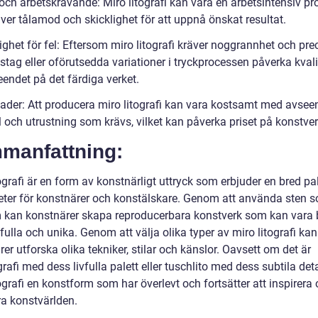
och arbetskrävande: Miro litografi kan vara en arbetsintensiv pr
ver tålamod och skicklighet för att uppnå önskat resultat.
ghet för fel: Eftersom miro litografi kräver noggrannhet och prec
tag eller oförutsedda variationer i tryckprocessen påverka kvali
endet på det färdiga verket.
ader: Att producera miro litografi kan vara kostsamt med avsee
 och utrustning som krävs, vilket kan påverka priset på konstver
manfattning:
ografi är en form av konstnärligt uttryck som erbjuder en bred pa
eter för konstnärer och konstälskare. Genom att använda sten 
kan konstnärer skapa reproducerbara konstverk som kan vara
fulla och unika. Genom att välja olika typer av miro litografi kan
er utforska olika tekniker, stilar och känslor. Oavsett om det är
grafi med dess livfulla palett eller tuschlito med dess subtila detal
ografi en konstform som har överlevt och fortsätter att inspirera
ra konstvärlden.