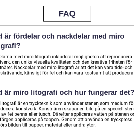
FAQ
d är fördelar och nackdelar med miro
ografi?
elarna med miro litografi inkluderar möjligheten att reproducera
verk, den unika visuella kvaliteten och den kreativa friheten för
närer. Nackdelar med miro litografi är att det kan vara tids- och
tskrävande, känsligt för fel och kan vara kostsamt att producera
 är miro litografi och hur fungerar det
 litografi är en tryckteknik som använder stenen som medium för
oducera konstverk. Konstnären skapar en bild på en speciell ste
 av fet penna eller tusch. Därefter appliceras vatten på stenen o
kfärgen appliceras på toppen. Genom att använda en tryckpress
örs bilden till papper, material eller andra ytor.