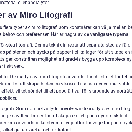
material eller andra ytor.
r av Miro Litografi
s flera typer av miro litografi som konstnärer kan välja mellan 
s behov och preferenser. Här är några av de vanligaste typerna:
för-steg litografi: Denna teknik innebär att separata steg av färg
as på stenen och trycks på papper i olika lager för att skapa en 
etta ger konstnären möjlighet att gradvis bygga upp komplexa n
r i sitt verk.
lito: Denna typ av miro litografi använder tusch istället för fet 
yckfärg för att skapa bilden på stenen. Tuschen ger en mer subtil
effekt, vilket gör det till ett populärt val för skapande av porträtt
psbilder.
itografi: Som namnet antyder involverar denna typ av miro litogr
ngen av flera färger för att skapa en livlig och dynamisk bild.
er kan använda olika stenar eller plattor för varje färg och tryc
 vilket ger en vacker och rik kolorit.