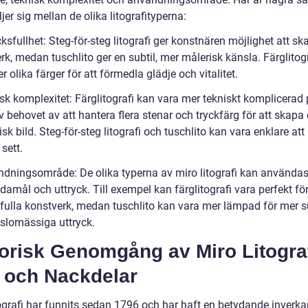
jer sig mellan de olika litografityperna:
cksfullhet: Steg-för-steg litografi ger konstnären möjlighet att s
erk, medan tuschlito ger en subtil, mer målerisk känsla. Färglitog
 olika färger för att förmedla glädje och vitalitet.
isk komplexitet: Färglitografi kan vara mer tekniskt komplicerad
 behovet av att hantera flera stenar och tryckfärg för att skapa
k bild. Steg-för-steg litografi och tuschlito kan vara enklare att
 sett.
ndningsområde: De olika typerna av miro litografi kan användas
damål och uttryck. Till exempel kan färglitografi vara perfekt fö
sfulla konstverk, medan tuschlito kan vara mer lämpad för mer s
slomässiga uttryck.
torisk Genomgång av Miro Litogra
- och Nackdelar
tografi har funnits sedan 1796 och har haft en betydande inverk