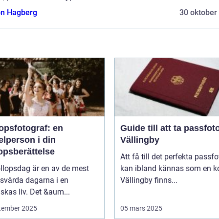
n Hagberg
30 oktober
opsfotograf: en
Guide till att ta passfoto
lperson i din
Vällingby
opsberättelse
Att få till det perfekta passfo
llopsdag är en av de mest
kan ibland kännas som en ko
svärda dagarna i en
Vällingby finns...
kas liv. Det &aum...
tember 2025
05 mars 2025