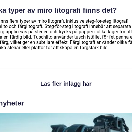
ka typer av miro litografi finns det?
inns flera typer av miro litografi, inklusive steg-för-steg litografi,
lito och färglitografi. Steg-för-steg litografi innebär att separata
rg appliceras på stenen och trycks på papper i olika lager för att
 en färdig bild. Tuschlito använder tusch istället för fet penna e
färg, vilket ger en subtilare effekt. Färglitografi använder olika f
ika stenar eller plattor för att skapa en färgstark bild.
Läs fler inlägg här
 nyheter