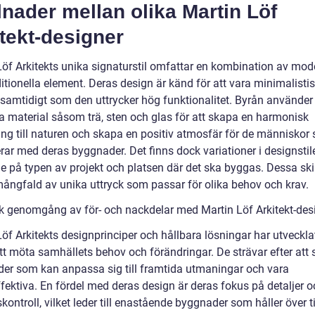
lnader mellan olika Martin Löf
tekt-designer
Löf Arkitekts unika signaturstil omfattar en kombination av mo
itionella element. Deras design är känd för att vara minimalisti
 samtidigt som den uttrycker hög funktionalitet. Byrån använder
ga material såsom trä, sten och glas för att skapa en harmonisk
ing till naturen och skapa en positiv atmosfär för de människor
rar med deras byggnader. Det finns dock variationer i designstil
e på typen av projekt och platsen där det ska byggas. Dessa ski
mångfald av unika uttryck som passar för olika behov och krav.
sk genomgång av för- och nackdelar med Martin Löf Arkitekt-des
öf Arkitekts designprinciper och hållbara lösningar har utveckla
att möta samhällets behov och förändringar. De strävar efter att
er som kan anpassa sig till framtida utmaningar och vara
ffektiva. En fördel med deras design är deras fokus på detaljer 
skontroll, vilket leder till enastående byggnader som håller över t