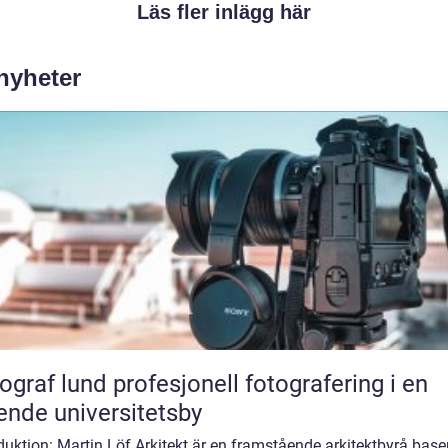
Läs fler inlägg här
 nyheter
und profesjonell fotografering i en
ende universitetsby
duktion: Martin Löf Arkitekt är en framstående arkitektbyrå base