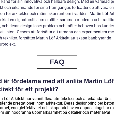
g känd för sin innovativa och hållbara design. Med en varierad po
kt och erkännande för sina framgångar, fortsätter de att vara en
ion för arkitekter och människor runt om i världen. Martin Löf Ar
ecklat en signaturstil som smälter samman moderna och traditio
, och deras design löser problem och möter behoven hos kunde
et i stort. Genom att fortsätta att utmana och experimentera m
h tekniker, fortsätter Martin Löf Arkitekt att skapa banbrytande
urprojekt.
FAQ
 är fördelarna med att anlita Martin Löf
itekt för ett projekt?
n Löf Arkitekt har vunnit flera utmärkelser och är erkända för si
tående prestationer inom arkitektur. Deras designprinciper beto
barhet, energieffektivitet och skapandet av en anpassningsbar mi
m sin noggranna uppmärksamhet på detaljer och materialval