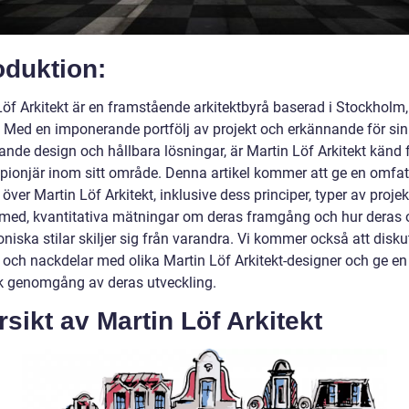
oduktion:
Löf Arkitekt är en framstående arkitektbyrå baserad i Stockholm,
. Med en imponerande portfölj av projekt och erkännande för sin
nde design och hållbara lösningar, är Martin Löf Arkitekt känd f
 pionjär inom sitt område. Denna artikel kommer att ge en omfa
 över Martin Löf Arkitekt, inklusive dess principer, typer av projek
 med, kvantitativa mätningar om deras framgång och hur deras 
oniska stilar skiljer sig från varandra. Vi kommer också att disku
r och nackdelar med olika Martin Löf Arkitekt-designer och ge en
sk genomgång av deras utveckling.
sikt av Martin Löf Arkitekt