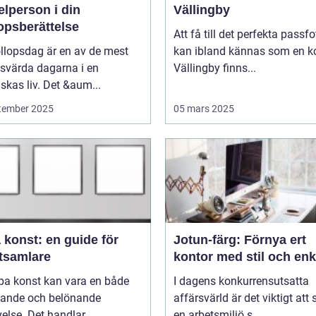
lperson i din
Vällingby
opsberättelse
Att få till det perfekta passfo
llopsdag är en av de mest
kan ibland kännas som en ko
svärda dagarna i en
Vällingby finns...
kas liv. Det &aum...
tember 2025
05 mars 2025
 konst: en guide för
Jotun-färg: Förnya ert
tsamlare
kontor med stil och enk
pa konst kan vara en både
I dagens konkurrensutsatta
ande och belönande
affärsvärld är det viktigt att
else. Det handlar...
en arbetsmiljö s...