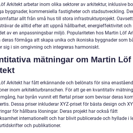
öf Arkitekt arbetar inom olika sektorer av arkitektur, inklusive bo
iga byggnader, kommersiella fastigheter och stadsutveckling. De
 omfattar allt från små hus till stora infrastrukturprojekt. Oavsett
strävar de alltid efter att uppnå hållbarhet, energieffektivitet och
et av en anpassningsbar miljö. Populariteten hos Martin Löf Ark
å deras förmåga att skapa unika och ikoniska byggnader som b
r sig i sin omgivning och integreras harmoniskt.
titativa mätningar om Martin Löf
tekt
Löf Arkitekt har fått erkännande och belönats för sina enaståen
ioner inom arkitekturbranschen. För att ge en kvantitativ mätnin
amgång, har byrån vunnit ett flertal priser som bevisar deras ko
rtis. Dessa priser inkluderar XYZ-priset för bästa design och XY
ngar för hållbara lösningar. Deras projekt har också fått
samhet internationellt och har blivit publicerade och hyllade i 
urtidskrifter och publikationer.