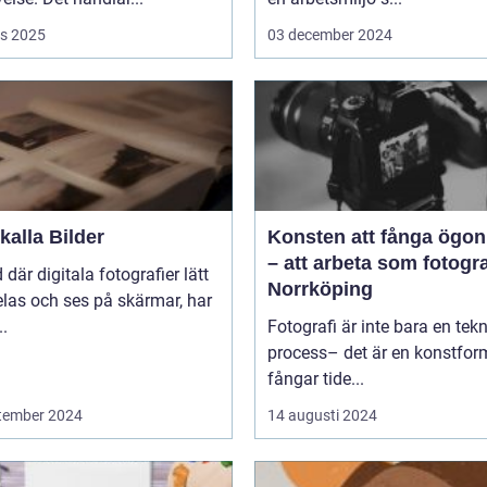
s 2025
03 december 2024
alla Bilder
Konsten att fånga ögon
– att arbeta som fotogra
d där digitala fotografier lätt
Norrköping
las och ses på skärmar, har
..
Fotografi är inte bara en tek
process– det är en konstfo
fångar tide...
tember 2024
14 augusti 2024