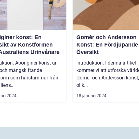
iginer konst: En
Gomér och Andersson
sikt av Konstformen
Konst: En Fördjupande
Australiens Urinvånare
Översikt
uktion: Aboriginer konst är
Introduktion: I denna artikel
k och mångskiftande
kommer vi att utforska värld
form som härstammar från
Gomér och Andersson konst,
liens...
olik...
uari 2024
18 januari 2024