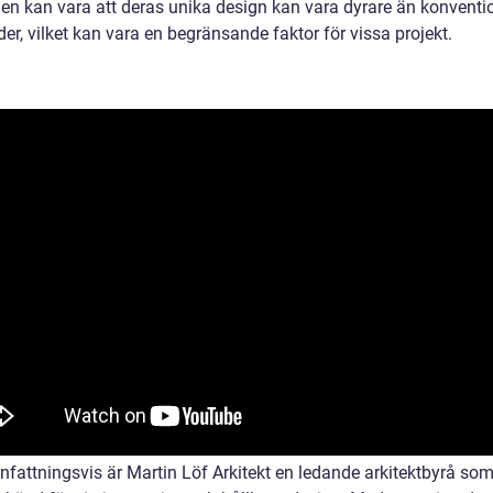
en kan vara att deras unika design kan vara dyrare än konventi
r, vilket kan vara en begränsande faktor för vissa projekt.
attningsvis är Martin Löf Arkitekt en ledande arkitektbyrå som