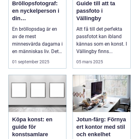
Bröllopsfotograf:
Guide till att ta
en nyckelperson i
passfoto i
din
Vällingby
bröllopsberättelse
En bröllopsdag är en
Att få till det perfekta
av de mest
passfotot kan ibland
minnesvärda dagarna i
kännas som en konst. I
en människas liv. Det
Vällingby finns...
&aum...
01 september 2025
05 mars 2025
Köpa konst: en
Jotun-färg: Förnya
guide för
ert kontor med stil
konstsamlare
och enkelhet