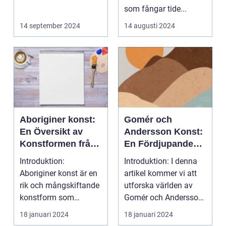
som fångar tide...
14 september 2024
14 augusti 2024
Aboriginer konst:
Gomér och
En Översikt av
Andersson Konst:
Konstformen från
En Fördjupande
Australiens
Översikt
Introduktion:
Introduktion: I denna
Urinvånare
Aboriginer konst är en
artikel kommer vi att
rik och mångskiftande
utforska världen av
konstform som
Gomér och Andersson
härstammar från
konst, dess olik...
18 januari 2024
18 januari 2024
Australiens...