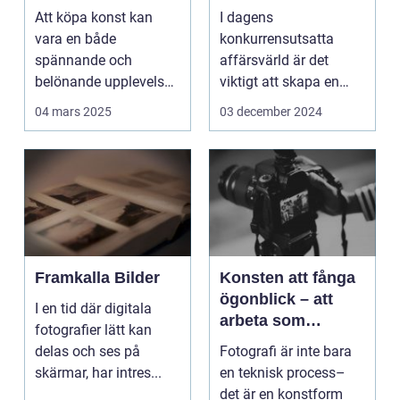
Att köpa konst kan
I dagens
vara en både
konkurrensutsatta
spännande och
affärsvärld är det
belönande upplevelse.
viktigt att skapa en
Det handlar...
arbetsmiljö s...
04 mars 2025
03 december 2024
Framkalla Bilder
Konsten att fånga
ögonblick – att
I en tid där digitala
arbeta som
fotografier lätt kan
fotograf i
delas och ses på
Fotografi är inte bara
Norrköping
skärmar, har intres...
en teknisk process–
det är en konstform