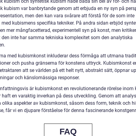
sk kubism och syntetisk kubism hade båda sin del av för- och na
sk kubism var banbrytande genom att erbjuda en ny syn på pers
esentation, men den kan vara svårare att förstå för de som inte 
 med kubismens specifika tekniker. På andra sidan erbjöd synte
en mer mångfacetterad, experimentell syn på konst, men kritike
t den inte har samma tekniska komplexitet som den analytiska
en.
rna med kubismkonst inkluderar dess förmåga att utmana tradit
ioner och pusha gränserna för konstens uttryck. Kubismkonst e
traktaren att se världen på ett helt nytt, abstrakt sätt, öppnar u
kningar och känslomässiga responser.
attningsvis är kubismkonst en revolutionerande rörelse inom 
 haft en varaktig inverkan på dess utveckling. Genom att analy
a olika aspekter av kubismkonst, såsom dess form, teknik och hi
e, får vi en djupare förståelse för denna fascinerande konstgenr
FAQ