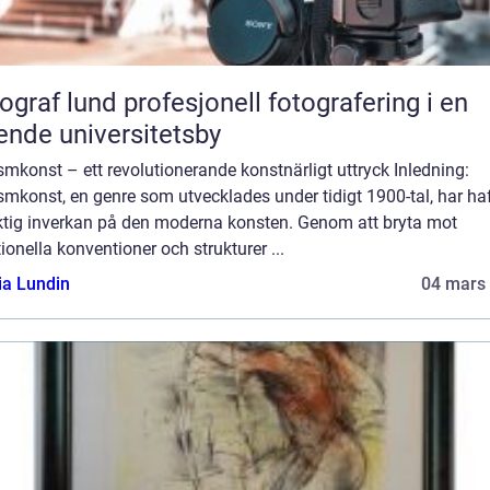
und profesjonell fotografering i en
ende universitetsby
mkonst – ett revolutionerande konstnärligt uttryck Inledning:
mkonst, en genre som utvecklades under tidigt 1900-tal, har ha
ktig inverkan på den moderna konsten. Genom att bryta mot
tionella konventioner och strukturer ...
ia Lundin
04 mars