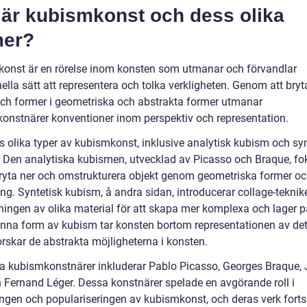
 är kubismkonst och dess olika
mer?
onst är en rörelse inom konsten som utmanar och förvandlar
nella sätt att representera och tolka verkligheten. Genom att bryt
och former i geometriska och abstrakta former utmanar
onstnärer konventioner inom perspektiv och representation.
s olika typer av kubismkonst, inklusive analytisk kubism och syn
 Den analytiska kubismen, utvecklad av Picasso och Braque, fo
bryta ner och omstrukturera objekt genom geometriska former o
ng. Syntetisk kubism, å andra sidan, introducerar collage-tekni
ingen av olika material för att skapa mer komplexa och lager p
enna form av kubism tar konsten bortom representationen av det
orskar de abstrakta möjligheterna i konsten.
a kubismkonstnärer inkluderar Pablo Picasso, Georges Braque,
h Fernand Léger. Dessa konstnärer spelade en avgörande roll i
ingen och populariseringen av kubismkonst, och deras verk fortsä