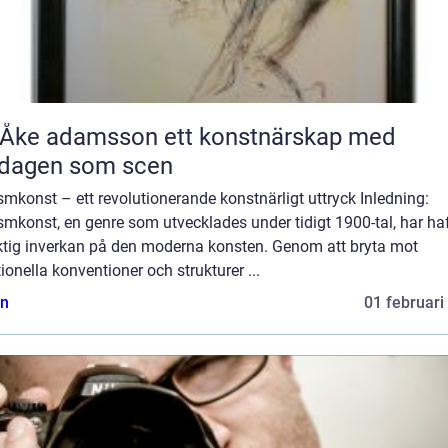
 adamsson ett konstnärskap med
rdagen som scen
mkonst – ett revolutionerande konstnärligt uttryck Inledning:
mkonst, en genre som utvecklades under tidigt 1900-tal, har ha
ktig inverkan på den moderna konsten. Genom att bryta mot
tionella konventioner och strukturer ...
n
01 februari