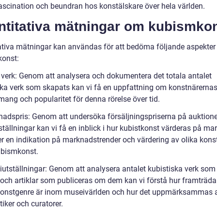
ascination och beundran hos konstälskare över hela världen.
ntitativa mätningar om kubismko
ativa mätningar kan användas för att bedöma följande aspekter
onst:
l verk: Genom att analysera och dokumentera det totala antalet
ska verk som skapats kan vi få en uppfattning om konstnärerna
ang och popularitet för denna rörelse över tid.
nadspris: Genom att undersöka försäljningspriserna på auktion
tällningar kan vi få en inblick i hur kubistkonst värderas på ma
er en indikation på marknadstrender och värdering av olika kons
bismkonst.
iutställningar: Genom att analysera antalet kubistiska verk som 
och artiklar som publiceras om dem kan vi förstå hur framträd
onstgenre är inom museivärlden och hur det uppmärksammas 
tiker och curatorer.