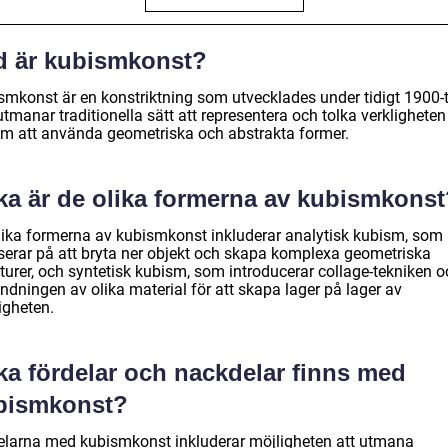
d är kubismkonst?
smkonst är en konstriktning som utvecklades under tidigt 1900-t
tmanar traditionella sätt att representera och tolka verkligheten
m att använda geometriska och abstrakta former.
lka är de olika formerna av kubismkons
lika formerna av kubismkonst inkluderar analytisk kubism, som
serar på att bryta ner objekt och skapa komplexa geometriska
turer, och syntetisk kubism, som introducerar collage-tekniken o
ndningen av olika material för att skapa lager på lager av
igheten.
ka fördelar och nackdelar finns med
bismkonst?
elarna med kubismkonst inkluderar möjligheten att utmana