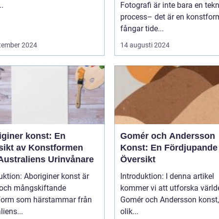
..
Fotografi är inte bara en tek
process– det är en konstfo
fångar tide...
tember 2024
14 augusti 2024
iginer konst: En
Gomér och Andersson
sikt av Konstformen
Konst: En Fördjupande
Australiens Urinvånare
Översikt
uktion: Aboriginer konst är
Introduktion: I denna artikel
k och mångskiftande
kommer vi att utforska värld
form som härstammar från
Gomér och Andersson konst,
liens...
olik...