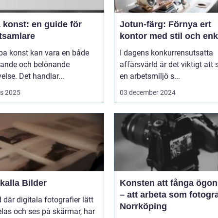
 konst: en guide för
Jotun-färg: Förnya ert
tsamlare
kontor med stil och enk
pa konst kan vara en både
I dagens konkurrensutsatta
ande och belönande
affärsvärld är det viktigt att
else. Det handlar...
en arbetsmiljö s...
s 2025
03 december 2024
alla Bilder
Konsten att fånga ögon
– att arbeta som fotogra
d där digitala fotografier lätt
Norrköping
las och ses på skärmar, har