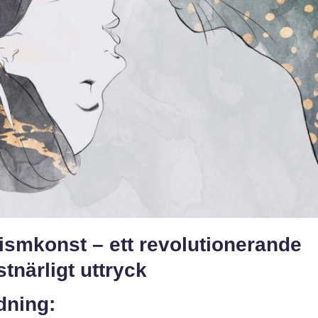
ismkonst – ett revolutionerande
tnärligt uttryck
dning: