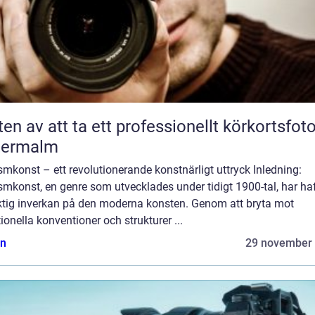
ten av att ta ett professionellt körkortsfot
termalm
mkonst – ett revolutionerande konstnärligt uttryck Inledning:
mkonst, en genre som utvecklades under tidigt 1900-tal, har ha
ktig inverkan på den moderna konsten. Genom att bryta mot
tionella konventioner och strukturer ...
n
29 november