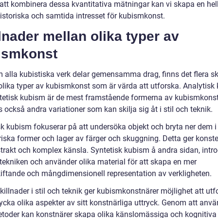
tt kombinera dessa kvantitativa mätningar kan vi skapa en hel
historiska och samtida intresset för kubismkonst.
lnader mellan olika typer av
ismkonst
 alla kubistiska verk delar gemensamma drag, finns det flera sk
olika typer av kubismkonst som är värda att utforska. Analytisk
tetisk kubism är de mest framstående formerna av kubismkons
s också andra variationer som kan skilja sig åt i stil och teknik.
sk kubism fokuserar på att undersöka objekt och bryta ner dem i
iska former och lager av färger och skuggning. Detta ger konst
trakt och komplex känsla. Syntetisk kubism å andra sidan, intr
-tekniken och använder olika material för att skapa en mer
ftande och mångdimensionell representation av verkligheten.
illnader i stil och teknik ger kubismkonstnärer möjlighet att utf
rycka olika aspekter av sitt konstnärliga uttryck. Genom att anv
etoder kan konstnärer skapa olika känslomässiga och kognitiva