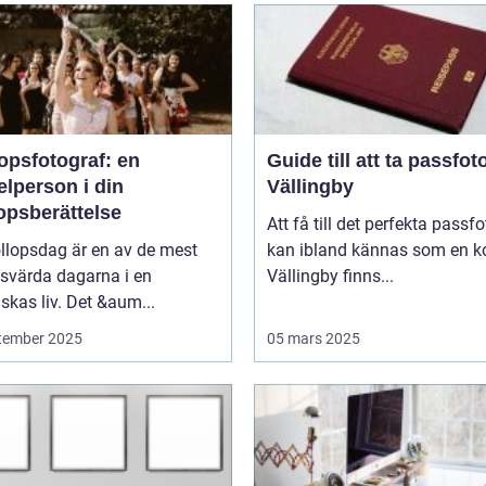
opsfotograf: en
Guide till att ta passfoto
lperson i din
Vällingby
opsberättelse
Att få till det perfekta passfo
llopsdag är en av de mest
kan ibland kännas som en ko
svärda dagarna i en
Vällingby finns...
kas liv. Det &aum...
tember 2025
05 mars 2025