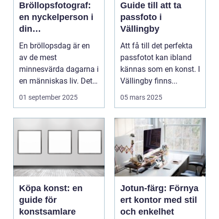
Bröllopsfotograf:
Guide till att ta
en nyckelperson i
passfoto i
din
Vällingby
bröllopsberättelse
En bröllopsdag är en
Att få till det perfekta
av de mest
passfotot kan ibland
minnesvärda dagarna i
kännas som en konst. I
en människas liv. Det
Vällingby finns...
&aum...
01 september 2025
05 mars 2025
Köpa konst: en
Jotun-färg: Förnya
guide för
ert kontor med stil
konstsamlare
och enkelhet