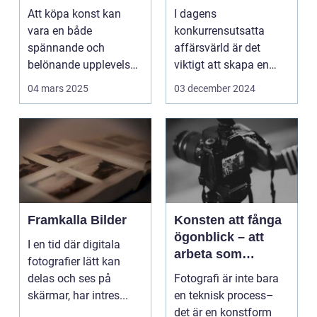
Att köpa konst kan
I dagens
vara en både
konkurrensutsatta
spännande och
affärsvärld är det
belönande upplevelse.
viktigt att skapa en
Det handlar...
arbetsmiljö s...
04 mars 2025
03 december 2024
Framkalla Bilder
Konsten att fånga
ögonblick – att
I en tid där digitala
arbeta som
fotografier lätt kan
fotograf i
delas och ses på
Fotografi är inte bara
Norrköping
skärmar, har intres...
en teknisk process–
det är en konstform