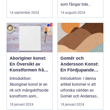
som fångar tide...
14 september 2024
14 augusti 2024
Aboriginer konst:
Gomér och
En Översikt av
Andersson Konst:
Konstformen från
En Fördjupande
Australiens
Översikt
Introduktion:
Introduktion: I denna
Urinvånare
Aboriginer konst är en
artikel kommer vi att
rik och mångskiftande
utforska världen av
konstform som
Gomér och Andersson
härstammar från
konst, dess olik...
18 januari 2024
18 januari 2024
Australiens...