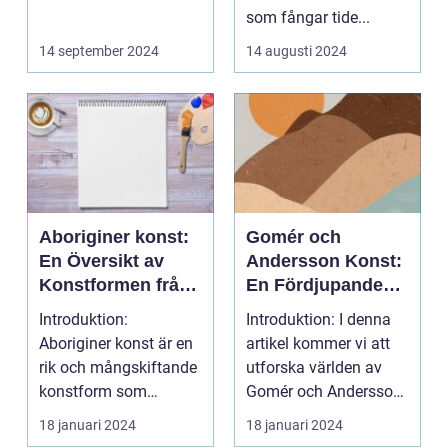
som fångar tide...
14 september 2024
14 augusti 2024
Aboriginer konst:
Gomér och
En Översikt av
Andersson Konst:
Konstformen från
En Fördjupande
Australiens
Översikt
Introduktion:
Introduktion: I denna
Urinvånare
Aboriginer konst är en
artikel kommer vi att
rik och mångskiftande
utforska världen av
konstform som
Gomér och Andersson
härstammar från
konst, dess olik...
18 januari 2024
18 januari 2024
Australiens...