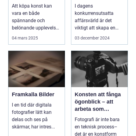
Att köpa konst kan
I dagens
vara en både
konkurrensutsatta
spännande och
affärsvärld är det
belönande upplevelse.
viktigt att skapa en
Det handlar...
arbetsmiljö s...
04 mars 2025
03 december 2024
Framkalla Bilder
Konsten att fånga
ögonblick – att
I en tid där digitala
arbeta som
fotografier lätt kan
fotograf i
delas och ses på
Fotografi är inte bara
Norrköping
skärmar, har intres...
en teknisk process–
det är en konstform