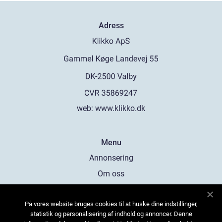
Adress
web:
www.klikko.dk
Menu
Annonsering
Om oss
Cookies
På vores website bruges cookies til at huske dine indstillinger,
Kontakta oss
statistik og personalisering af indhold og annoncer. Denne
Sitemap