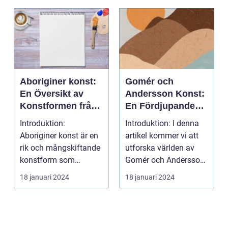
Aboriginer konst:
Gomér och
En Översikt av
Andersson Konst:
Konstformen från
En Fördjupande
Australiens
Översikt
Introduktion:
Introduktion: I denna
Urinvånare
Aboriginer konst är en
artikel kommer vi att
rik och mångskiftande
utforska världen av
konstform som
Gomér och Andersson
härstammar från
konst, dess olik...
18 januari 2024
18 januari 2024
Australiens...