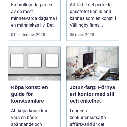
bröllopsberättelse
En bröllopsdag är en
Att få till det perfekta
av de mest
passfotot kan ibland
minnesvärda dagarna i
kännas som en konst. I
en människas liv. Det
Vällingby finns...
&aum...
01 september 2025
05 mars 2025
Köpa konst: en
Jotun-färg: Förnya
guide för
ert kontor med stil
konstsamlare
och enkelhet
Att köpa konst kan
I dagens
vara en både
konkurrensutsatta
spännande och
affärsvärld är det