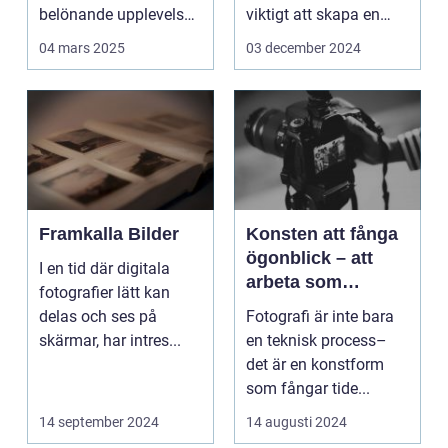
belönande upplevelse.
viktigt att skapa en
Det handlar...
arbetsmiljö s...
04 mars 2025
03 december 2024
Framkalla Bilder
Konsten att fånga
ögonblick – att
I en tid där digitala
arbeta som
fotografier lätt kan
fotograf i
delas och ses på
Fotografi är inte bara
Norrköping
skärmar, har intres...
en teknisk process–
det är en konstform
som fångar tide...
14 september 2024
14 augusti 2024