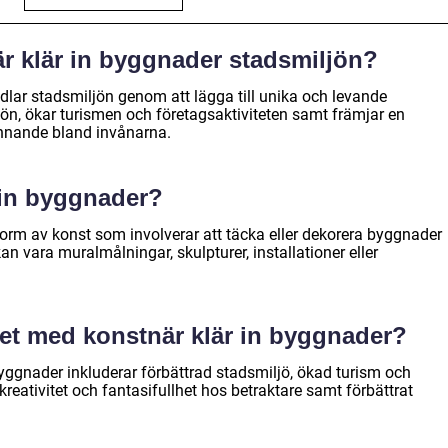
r klär in byggnader stadsmiljön?
dlar stadsmiljön genom att lägga till unika och levande
jön, ökar turismen och företagsaktiviteten samt främjar en
nnande bland invånarna.
 in byggnader?
form av konst som involverar att täcka eller dekorera byggnader
an vara muralmålningar, skulpturer, installationer eller
 det med konstnär klär in byggnader?
yggnader inkluderar förbättrad stadsmiljö, ökad turism och
kreativitet och fantasifullhet hos betraktare samt förbättrat