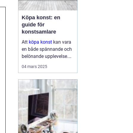
Köpa konst: en
guide för
konstsamlare
Att
köpa konst
kan vara
en både spännande och
belönande upplevelse.
Det handlar inte bara om
04 mars 2025
att förvärva ett fysiskt
objekt, utan också om
att investera i något som
u...