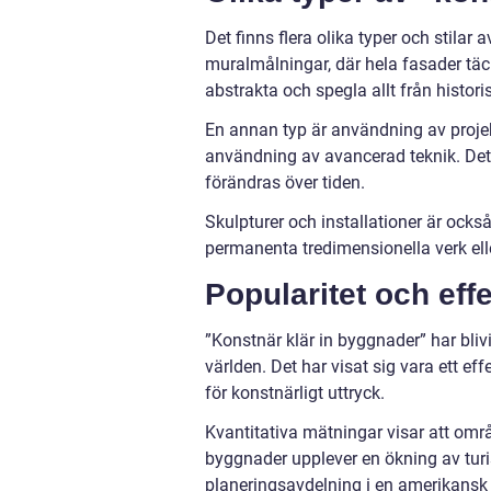
Det finns flera olika typer och stila
muralmålningar, där hela fasader täck
abstrakta och spegla allt från histori
En annan typ är användning av proje
användning av avancerad teknik. Det
förändras över tiden.
Skulpturer och installationer är ocks
permanenta tredimensionella verk elle
Popularitet och eff
”Konstnär klär in byggnader” har bliv
världen. Det har visat sig vara ett eff
för konstnärligt uttryck.
Kvantitativa mätningar visar att omr
byggnader upplever en ökning av turis
planeringsavdelning i en amerikansk