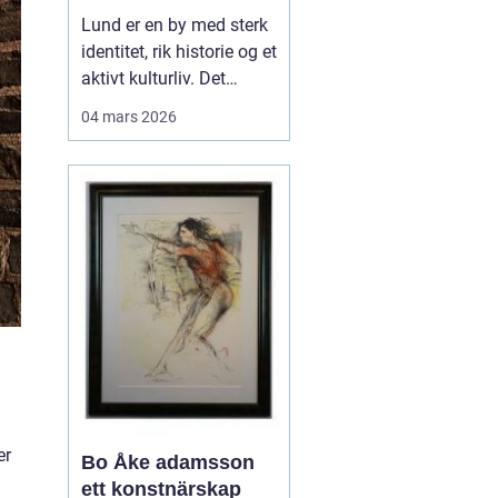
levende
Lund er en by med sterk
universitetsby
identitet, rik historie og et
aktivt kulturliv. Det
merkes også i måten
04 mars 2026
folk jobber med bilder.
Her finnes alt fra
kunstneriske portretter
og reklamebilder til
landbruksfoto og
dokumentasjon av
forskning. Når bedrifter,
instit...
er
Bo Åke adamsson
ett konstnärskap