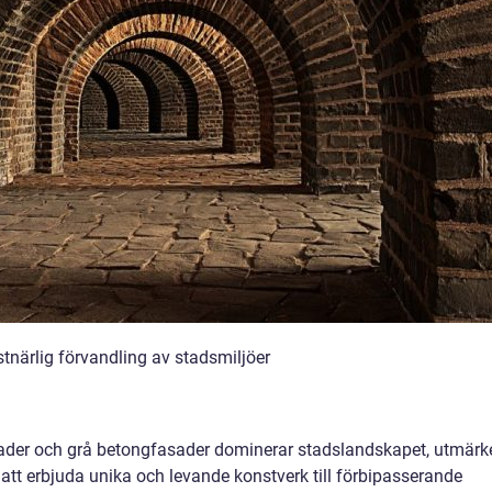
tnärlig förvandling av stadsmiljöer
nader och grå betongfasader dominerar stadslandskapet, utmärk
tt erbjuda unika och levande konstverk till förbipasserande