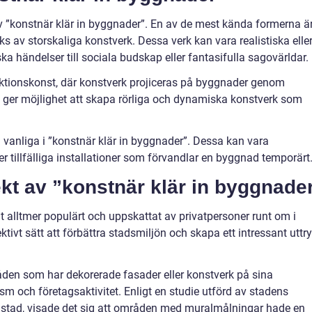
r av ”konstnär klär in byggnader”. En av de mest kända formerna ä
s av storskaliga konstverk. Dessa verk kan vara realistiska elle
ska händelser till sociala budskap eller fantasifulla sagovärldar.
ktionskonst, där konstverk projiceras på byggnader genom
 ger möjlighet att skapa rörliga och dynamiska konstverk som
å vanliga i ”konstnär klär in byggnader”. Dessa kan vara
r tillfälliga installationer som förvandlar en byggnad temporärt
ekt av ”konstnär klär in byggnade
it alltmer populärt och uppskattat av privatpersoner runt om i
ektivt sätt att förbättra stadsmiljön och skapa ett intressant uttr
åden som har dekorerade fasader eller konstverk på sina
m och företagsaktivitet. Enligt en studie utförd av stadens
 stad, visade det sig att områden med muralmålningar hade en