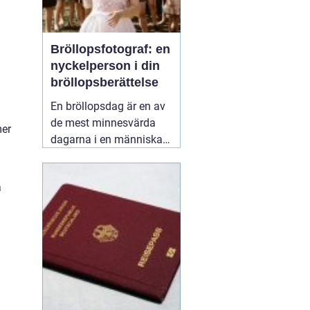
Bröllopsfotograf: en
nyckelperson i din
bröllopsberättelse
En bröllopsdag är en av
de mest minnesvärda
mer
dagarna i en människas
liv. Det är en dag fylld
med kärlek, glädje och
a
känslosamma stunder
som man vill för evigt
bevara i minnet.
01
september 2025