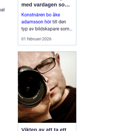
med vardagen som
kel
scen
Konstnären bo åke
adamsson hör
till den
typ av bildskapare som
ofta upptäcks av en
01 februari 2026
slump i ett skyltfönster, i
en mindre
galleriutställning eller
bland hundratals namn i
en webbutik. När blicken
väl fastnar st...
Vikten av att ta ett