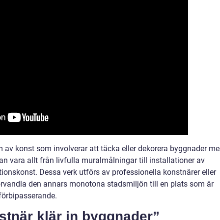
m av konst som involverar att täcka eller dekorera byggnader m
n vara allt från livfulla muralmålningar till installationer av
tionskonst. Dessa verk utförs av professionella konstnärer eller
förvandla den annars monotona stadsmiljön till en plats som är
 förbipasserande.
stnär klär in byggnader”