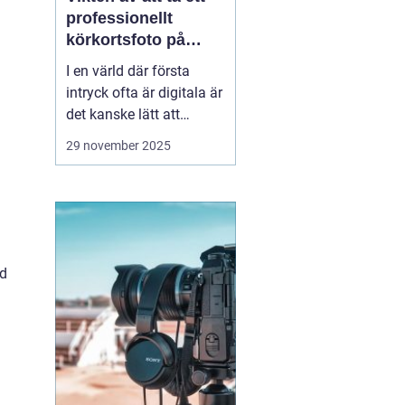
professionellt
körkortsfoto på
Östermalm
I en värld där första
intryck ofta är digitala är
det kanske lätt att
glömma bort vikten av
29 november 2025
ett välgjort körkortsfoto.
Ändå är detta lilla foto
en viktig del av vår
identitet. Ett k&o...
ed