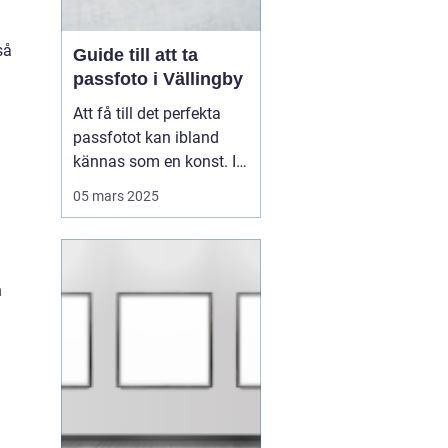
så
Guide till att ta
passfoto i Vällingby
Att få till det perfekta
passfotot kan ibland
kännas som en konst. I
Vällingby finns flera
05 mars 2025
alternativ för den som är
i behov av ett nytt
passfoto. Oavsett om
det handlar om att
h
förnya passet eller få till
rät...