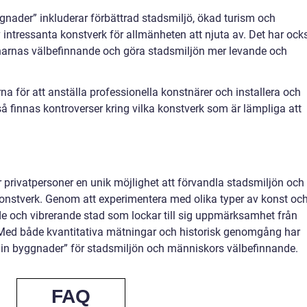
gnader” inkluderar förbättrad stadsmiljö, ökad turism och
intressanta konstverk för allmänheten att njuta av. Det har ock
vånarnas välbefinnande och göra stadsmiljön mer levande och
a för att anställa professionella konstnärer och installera och
å finnas kontroverser kring vilka konstverk som är lämpliga att
 privatpersoner en unik möjlighet att förvandla stadsmiljön och
konstverk. Genom att experimentera med olika typer av konst oc
de och vibrerande stad som lockar till sig uppmärksamhet från
. Med både kvantitativa mätningar och historisk genomgång har
r in byggnader” för stadsmiljön och människors välbefinnande.
FAQ