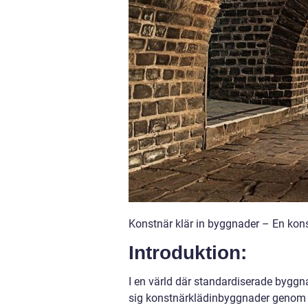
Konstnär klär in byggnader – En kons
Introduktion:
I en värld där standardiserade bygg
sig konstnärklädinbyggnader genom a