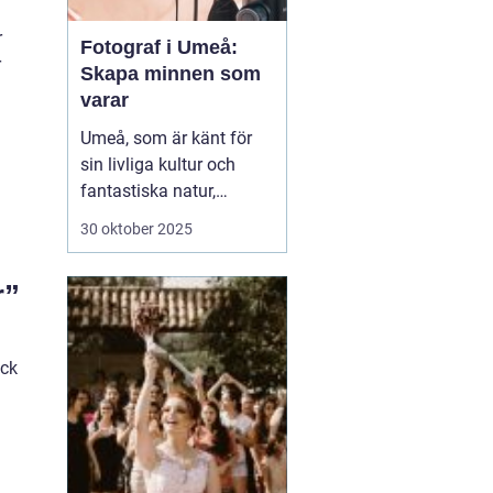
r
Fotograf i Umeå:
r
Skapa minnen som
varar
Umeå, som är känt för
sin livliga kultur och
fantastiska natur,
erbjuder många tillfällen
30 oktober 2025
för fotografering.
.
Oavsett om du är i
r”
staden för att utforska
dess kulturella
evenemang eller de
yck
vackra norrlands...