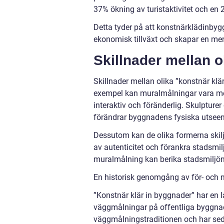
37% ökning av turistaktivitet och en
Detta tyder på att konstnärklädinbyg
ekonomisk tillväxt och skapar en mer
Skillnader mellan o
Skillnader mellan olika ”konstnär klär 
exempel kan muralmålningar vara mer 
interaktiv och föränderlig. Skulpture
förändrar byggnadens fysiska utsee
Dessutom kan de olika formerna skilja
av autenticitet och förankra stadsmi
muralmålning kan berika stadsmiljön 
En historisk genomgång av för- och n
”Konstnär klär in byggnader” har en lån
väggmålningar på offentliga byggnad
väggmålningstraditionen och har sedan 