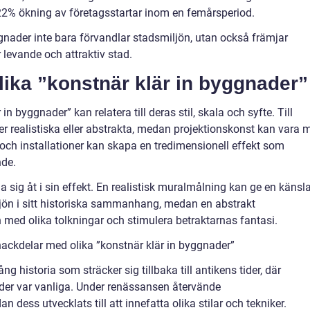
 22% ökning av företagsstartar inom en femårsperiod.
gnader inte bara förvandlar stadsmiljön, utan också främjar
 levande och attraktiv stad.
lika ”konstnär klär in byggnader”
in byggnader” kan relatera till deras stil, skala och syfte. Till
realistiska eller abstrakta, medan projektionskonst kan vara 
r och installationer kan skapa en tredimensionell effekt som
nde.
 sig åt i sin effekt. En realistisk muralmålning kan ge en känsl
ljön i sitt historiska sammanhang, medan en abstrakt
med olika tolkningar och stimulera betraktarnas fantasi.
ackdelar med olika ”konstnär klär in byggnader”
g historia som sträcker sig tillbaka till antikens tider, där
er var vanliga. Under renässansen återvände
dess utvecklats till att innefatta olika stilar och tekniker.