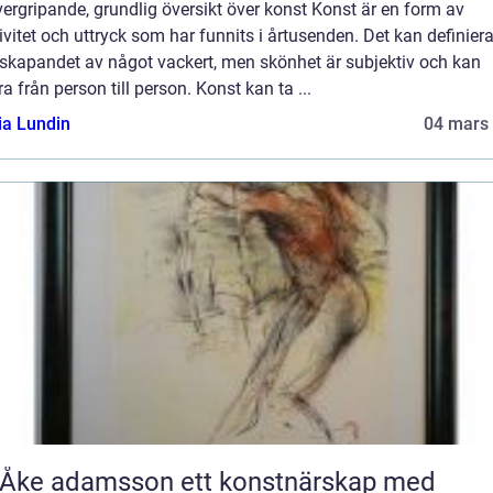
ergripande, grundlig översikt över konst Konst är en form av
ivitet och uttryck som har funnits i årtusenden. Det kan definier
skapandet av något vackert, men skönhet är subjektiv och kan
ra från person till person. Konst kan ta ...
ia Lundin
04 mars
 adamsson ett konstnärskap med