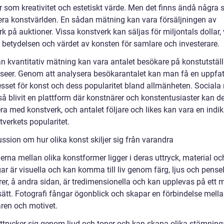
 som kreativitet och estetiskt värde. Men det finns ändå några s
iera konstvärlden. En sådan mätning kan vara försäljningen av
k på auktioner. Vissa konstverk kan säljas för miljontals dollar, 
å betydelsen och värdet av konsten för samlare och investerare.
n kvantitativ mätning kan vara antalet besökare på konstutstäl
useer. Genom att analysera besökarantalet kan man få en uppfa
esset för konst och dess popularitet bland allmänheten. Sociala
så blivit en plattform där konstnärer och konstentusiaster kan d
ra med konstverk, och antalet följare och likes kan vara en indi
verkets popularitet.
ssion om hur olika konst skiljer sig från varandra
erna mellan olika konstformer ligger i deras uttryck, material oc
ar är visuella och kan komma till liv genom färg, ljus och pense
rer, å andra sidan, är tredimensionella och kan upplevas på ett 
 sätt. Fotografi fångar ögonblick och skapar en förbindelse mell
aren och motivet.
ttrycker sig genom ljud och toner och kan skapa olika stämning