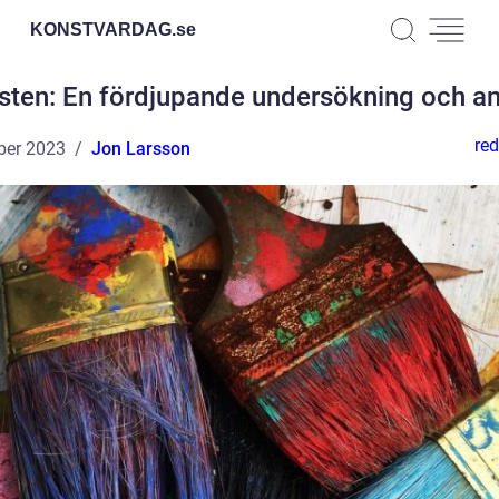
KONSTVARDAG.
se
sten: En fördjupande undersökning och an
red
ber 2023
Jon Larsson