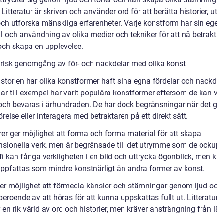
 Litteratur är skriven och använder ord för att berätta historier, u
och utforska mänskliga erfarenheter. Varje konstform har sin eg
al och användning av olika medier och tekniker för att nå betrak
och skapa en upplevelse.
orisk genomgång av för- och nackdelar med olika konst
storien har olika konstformer haft sina egna fördelar och nackde
ar till exempel har varit populära konstformer eftersom de kan 
 och bevaras i århundraden. De har dock begränsningar när det gä
örelse eller interagera med betraktaren på ett direkt sätt.
rer ger möjlighet att forma och forma material för att skapa
nsionella verk, men är begränsade till det utrymme som de ockup
fi kan fånga verkligheten i en bild och uttrycka ögonblick, men 
uppfattas som mindre konstnärligt än andra former av konst.
er möjlighet att förmedla känslor och stämningar genom ljud oc
eroende av att höras för att kunna uppskattas fullt ut. Litteratu
 en rik värld av ord och historier, men kräver ansträngning från 