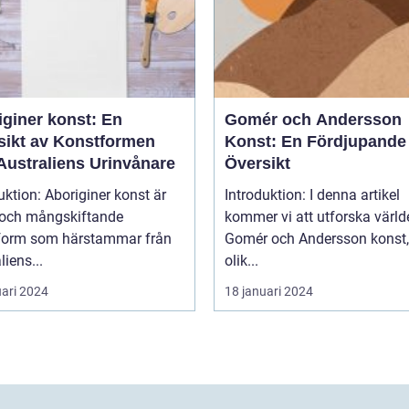
iginer konst: En
Gomér och Andersson
sikt av Konstformen
Konst: En Fördjupande
Australiens Urinvånare
Översikt
uktion: Aboriginer konst är
Introduktion: I denna artikel
k och mångskiftande
kommer vi att utforska värld
form som härstammar från
Gomér och Andersson konst,
liens...
olik...
uari 2024
18 januari 2024