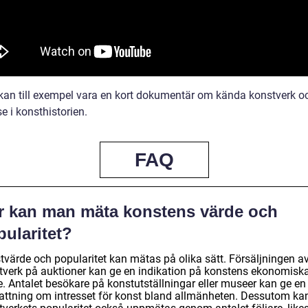
kan till exempel vara en kort dokumentär om kända konstverk o
e i konsthistorien.
FAQ
r kan man mäta konstens värde och
ularitet?
tvärde och popularitet kan mätas på olika sätt. Försäljningen a
tverk på auktioner kan ge en indikation på konstens ekonomisk
e. Antalet besökare på konstutställningar eller museer kan ge en
attning om intresset för konst bland allmänheten. Dessutom ka