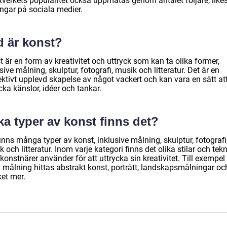
tverkets popularitet också uppmätas genom antalet följare, like
ingar på sociala medier.
d är konst?
 är en form av kreativitet och uttryck som kan ta olika former,
sive målning, skulptur, fotografi, musik och litteratur. Det är en
ektivt upplevd skapelse av något vackert och kan vara en sätt at
cka känslor, idéer och tankar.
ka typer av konst finns det?
inns många typer av konst, inklusive målning, skulptur, fotografi
 och litteratur. Inom varje kategori finns det olika stilar och tekn
onstnärer använder för att uttrycka sin kreativitet. Till exempel
 målning hittas abstrakt konst, porträtt, landskapsmålningar oc
et mer.