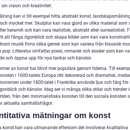
 sin vision och kreativitet.
lning kan vi till exempel hitta abstrakt konst, landskapsmålning
 och mycket mer. Skulptur kan vara gjord av olika material som st
ller keramik och kan vara realistisk, abstrakt eller surrealistisk. 
sätt att fånga ögonblick och skapa bilder som kan vara konstnärl
Inom musik finns olika genrer som kan variera från klassisk musi
h pop. Litteratur omfattar poesi, romaner och essäer som kan va
de och öppna upp för nya tankar och känslor.
ormer av konst har blivit mer populära genom tiderna. Till exemp
onsten i 1600-talets Europa rikt dekorerad och dramatisk, meda
ionismen under 1800-talet i Frankrike använde ljus och färg för 
gonblick och känslor. Idag ser vi många olika stilar och trender
rlden, från den minimalistiska konsten till den sociala konsten
ar aktuella samhällsfrågor.
ntitativa mätningar om konst
a konst kan vara utmanande eftersom det involverar kvalitativa