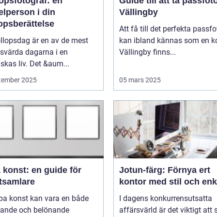
opsfotograf: en
Guide till att ta passfoto
lperson i din
Vällingby
opsberättelse
Att få till det perfekta passfo
llopsdag är en av de mest
kan ibland kännas som en ko
svärda dagarna i en
Vällingby finns...
kas liv. Det &aum...
tember 2025
05 mars 2025
 konst: en guide för
Jotun-färg: Förnya ert
tsamlare
kontor med stil och enk
pa konst kan vara en både
I dagens konkurrensutsatta
ande och belönande
affärsvärld är det viktigt att