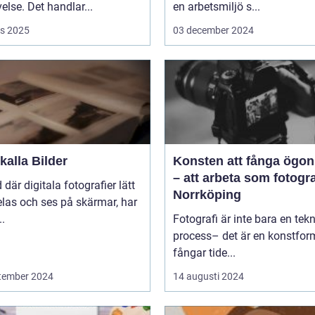
else. Det handlar...
en arbetsmiljö s...
s 2025
03 december 2024
alla Bilder
Konsten att fånga ögon
– att arbeta som fotogra
d där digitala fotografier lätt
Norrköping
las och ses på skärmar, har
..
Fotografi är inte bara en tek
process– det är en konstfo
fångar tide...
tember 2024
14 augusti 2024