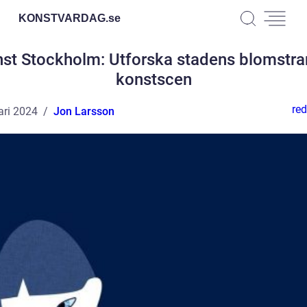
KONSTVARDAG.
se
st Stockholm: Utforska stadens blomstr
konstscen
red
ari 2024
Jon Larsson