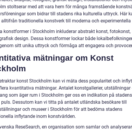
lm stoltserar med att vara hem för många framstående konstnä
sföreningar som bidrar till stadens rika kulturella uttryck. Här
alltifrån traditionella konstverk till moderna och experimentella 
a konstformer i Stockholm inkluderar abstrakt konst, fotokonst, 
 grafisk design. Dessa konstformer lockar både lokalbefolkninge
r genom sitt unika uttryck och förmåga att engagera och provoce
ntitativa mätningar om Konst
ckholm
betraktar konst Stockholm kan vi mäta dess popularitet och infly
era kvantitativa mätningar. Antalet konstgallerier, utställningar
ng som äger rum i Stockholm ger oss en indikation på stadens
 puls. Dessutom kan vi titta på antalet utländska besökare till
ställningar och museer i Stockholm för att bedöma stadens
ionella inflytande inom konstvärlden.
Svenska ReseSearch, en organisation som samlar och analyserar