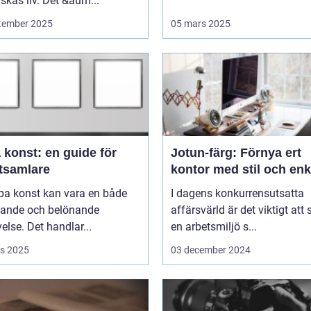
kas liv. Det &aum...
tember 2025
05 mars 2025
 konst: en guide för
Jotun-färg: Förnya ert
tsamlare
kontor med stil och enk
pa konst kan vara en både
I dagens konkurrensutsatta
ande och belönande
affärsvärld är det viktigt att
else. Det handlar...
en arbetsmiljö s...
s 2025
03 december 2024