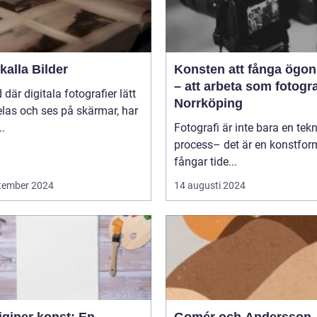
alla Bilder
Konsten att fånga ögon
– att arbeta som fotogra
d där digitala fotografier lätt
Norrköping
las och ses på skärmar, har
..
Fotografi är inte bara en tek
process– det är en konstfo
fångar tide...
tember 2024
14 augusti 2024
iginer konst: En
Gomér och Andersson