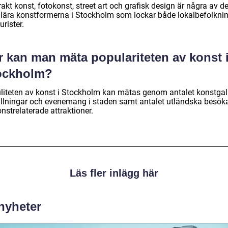
akt konst, fotokonst, street art och grafisk design är några av d
lära konstformerna i Stockholm som lockar både lokalbefolkni
urister.
r kan man mäta populariteten av konst 
ockholm?
liteten av konst i Stockholm kan mätas genom antalet konstgalle
ällningar och evenemang i staden samt antalet utländska besök
konstrelaterade attraktioner.
Läs fler inlägg här
 nyheter