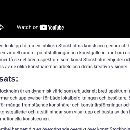
 videoklipp får du en inblick i Stockholms konstscen genom att f
n virtuell rundtur på utställningar och konstgallerier runt om i 
er få se det breda spektrum som konst Stockholm erbjuder oc
as av de olika konstnärernas arbete och deras kreativa visioner.
sats:
tockholm är en dynamisk värld som erbjuder ett brett spektrum 
rmer och upplevelser för både lokalbefolkningen och besökare.
för många framstående konstnärer och konstnärsföreningar och
onstgallerier och utställningar som visar upp det bästa av den 
ernationella konstscenen.
rtikel har gett dig en övergripande översikt över konst Stockho