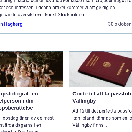
närlig historia och en levande konstscen som erbjuder något för
r och intressen. I denna artikel kommer vi att ge dig en
ripande översikt över konst Stockholm o...
n Hagberg
30 oktober
opsfotograf: en
Guide till att ta passfoto
lperson i din
Vällingby
opsberättelse
Att få till det perfekta passfo
llopsdag är en av de mest
kan ibland kännas som en ko
svärda dagarna i en
Vällingby finns...