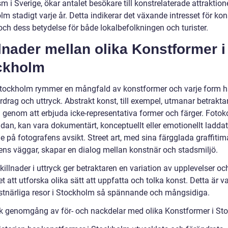
m i Sverige, ökar antalet besökare till konstrelaterade attraktione
m stadigt varje år. Detta indikerar det växande intresset för kons
och dess betydelse för både lokalbefolkningen och turister.
lnader mellan olika Konstformer i
ckholm
tockholm rymmer en mångfald av konstformer och varje form h
drag och uttryck. Abstrakt konst, till exempel, utmanar betrakta
g genom att erbjuda icke-representativa former och färger. Fotok
dan, kan vara dokumentärt, konceptuellt eller emotionellt laddat
 på fotografens avsikt. Street art, med sina färgglada graffitim
ens väggar, skapar en dialog mellan konstnär och stadsmiljö.
illnader i uttryck ger betraktaren en variation av upplevelser oc
t att utforska olika sätt att uppfatta och tolka konst. Detta är 
stnärliga resor i Stockholm så spännande och mångsidiga.
sk genomgång av för- och nackdelar med olika Konstformer i S