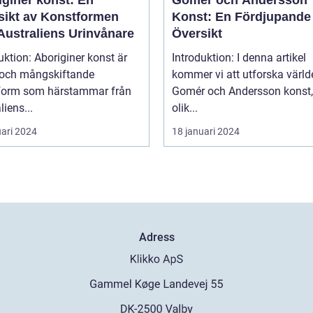
sikt av Konstformen
Konst: En Fördjupande
Australiens Urinvånare
Översikt
uktion: Aboriginer konst är
Introduktion: I denna artikel
k och mångskiftande
kommer vi att utforska värld
form som härstammar från
Gomér och Andersson konst,
liens...
olik...
uari 2024
18 januari 2024
Adress