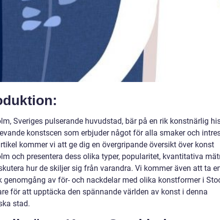
oduktion:
lm, Sveriges pulserande huvudstad, bär på en rik konstnärlig his
levande konstscen som erbjuder något för alla smaker och intres
rtikel kommer vi att ge dig en övergripande översikt över konst
lm och presentera dess olika typer, popularitet, kvantitativa mä
kutera hur de skiljer sig från varandra. Vi kommer även att ta e
sk genomgång av för- och nackdelar med olika konstformer i St
are för att upptäcka den spännande världen av konst i denna
ka stad.