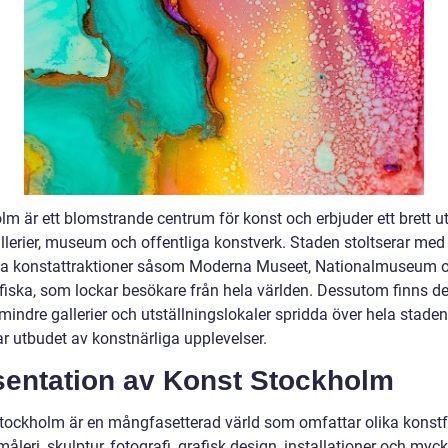
lm är ett blomstrande centrum för konst och erbjuder ett brett u
llerier, museum och offentliga konstverk. Staden stoltserar med 
a konstattraktioner såsom Moderna Museet, Nationalmuseum 
fiska, som lockar besökare från hela världen. Dessutom finns de
ndre gallerier och utställningslokaler spridda över hela staden,
ar utbudet av konstnärliga upplevelser.
sentation av Konst Stockholm
tockholm är en mångfasetterad värld som omfattar olika konst
leri, skulptur, fotografi, grafisk design, installationer och myck