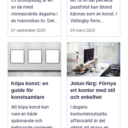
En bröllopsdag är en
Att få till det perfekta
av de mest
passfotot kan ibland
minnesvärda dagarna i
kännas som en konst. I
en människas liv. Det
Vällingby finns...
&aum...
01 september 2025
05 mars 2025
Köpa konst: en
Jotun-färg: Förnya
guide för
ert kontor med stil
konstsamlare
och enkelhet
Att köpa konst kan
I dagens
vara en både
konkurrensutsatta
spännande och
affärsvärld är det
belönande upplevelse.
viktigt att skapa en