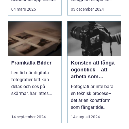
Det handlar...
arbetsmiljö s...
04 mars 2025
03 december 2024
Framkalla Bilder
Konsten att fånga
ögonblick – att
I en tid där digitala
arbeta som
fotografier lätt kan
fotograf i
delas och ses på
Fotografi är inte bara
Norrköping
skärmar, har intres...
en teknisk process–
det är en konstform
som fångar tide...
14 september 2024
14 augusti 2024