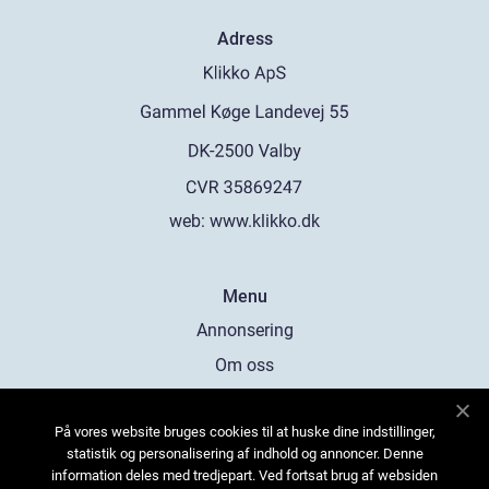
Adress
web:
www.klikko.dk
Menu
Annonsering
Om oss
Cookies
På vores website bruges cookies til at huske dine indstillinger,
Kontakta oss
statistik og personalisering af indhold og annoncer. Denne
Sitemap
information deles med tredjepart. Ved fortsat brug af websiden