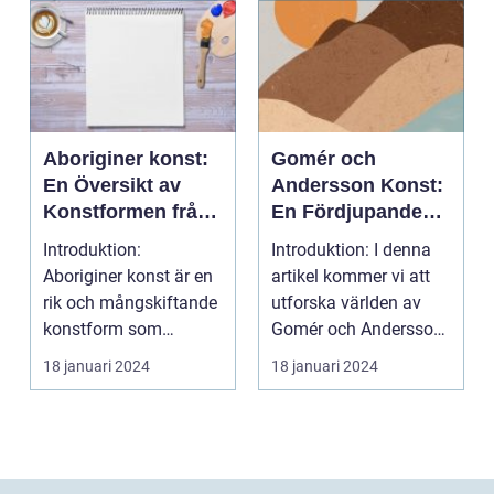
Aboriginer konst:
Gomér och
En Översikt av
Andersson Konst:
Konstformen från
En Fördjupande
Australiens
Översikt
Introduktion:
Introduktion: I denna
Urinvånare
Aboriginer konst är en
artikel kommer vi att
rik och mångskiftande
utforska världen av
konstform som
Gomér och Andersson
härstammar från
konst, dess olik...
18 januari 2024
18 januari 2024
Australiens...