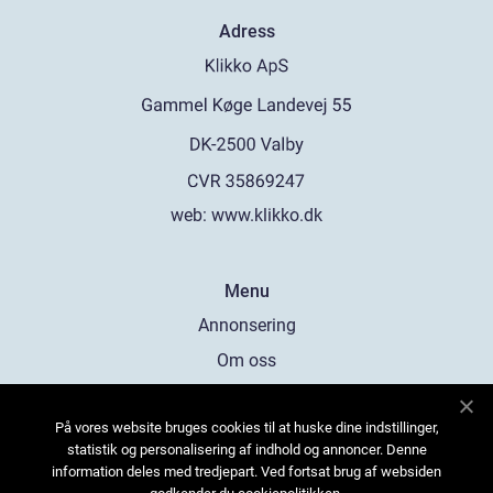
Adress
web:
www.klikko.dk
Menu
Annonsering
Om oss
Cookies
På vores website bruges cookies til at huske dine indstillinger,
Kontakta oss
statistik og personalisering af indhold og annoncer. Denne
Sitemap
information deles med tredjepart. Ved fortsat brug af websiden