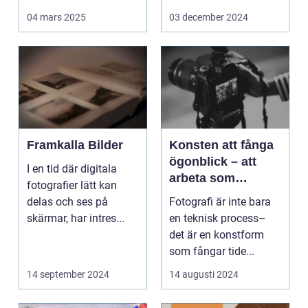
Det handlar...
arbetsmiljö s...
04 mars 2025
03 december 2024
Framkalla Bilder
Konsten att fånga
ögonblick – att
I en tid där digitala
arbeta som
fotografier lätt kan
fotograf i
delas och ses på
Fotografi är inte bara
Norrköping
skärmar, har intres...
en teknisk process–
det är en konstform
som fångar tide...
14 september 2024
14 augusti 2024