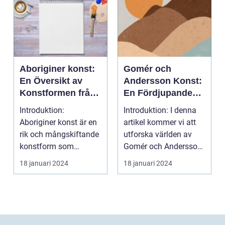
Aboriginer konst:
Gomér och
En Översikt av
Andersson Konst:
Konstformen från
En Fördjupande
Australiens
Översikt
Introduktion:
Introduktion: I denna
Urinvånare
Aboriginer konst är en
artikel kommer vi att
rik och mångskiftande
utforska världen av
konstform som
Gomér och Andersson
härstammar från
konst, dess olik...
18 januari 2024
18 januari 2024
Australiens...