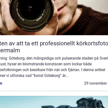
ten av att ta ett professionellt körkortsfot
termalm
dning: Göteborg, den mångsidiga och pulserande staden på Sver
kust, hyser en blomstrande konstscen som lockar både
befolkningen och besökare från när och fjärran. I denna artikel
r vi utforska vad ”konst Göteborg” är...
n
29 november