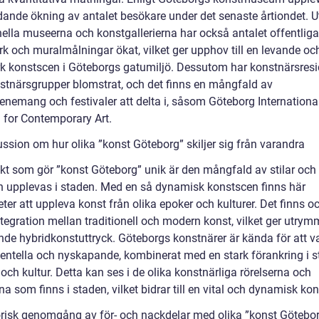
dande ökning av antalet besökare under det senaste årtiondet. U
nella museerna och konstgallerierna har också antalet offentliga
rk och muralmålningar ökat, vilket ger upphov till en levande oc
rk konstscen i Göteborgs gatumiljö. Dessutom har konstnärsres
stnärsgrupper blomstrat, och det finns en mångfald av
enemang och festivaler att delta i, såsom Göteborg Internationa
l for Contemporary Art.
ussion om hur olika ”konst Göteborg” skiljer sig från varandra
kt som gör ”konst Göteborg” unik är den mångfald av stilar och 
 upplevas i staden. Med en så dynamisk konstscen finns här
ter att uppleva konst från olika epoker och kulturer. Det finns o
ntegration mellan traditionell och modern konst, vilket ger utrym
de hybridkonstuttryck. Göteborgs konstnärer är kända för att v
entella och nyskapande, kombinerat med en stark förankring i 
 och kultur. Detta kan ses i de olika konstnärliga rörelserna och
a som finns i staden, vilket bidrar till en vital och dynamisk ko
orisk genomgång av för- och nackdelar med olika ”konst Götebo