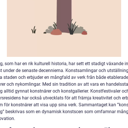
, som har en rik kulturell historia, har sett ett stadigt växande i
st under de senaste decennierna. Konstsamlingar och utställning
la staden och erbjuder en mångfald av verk från både etablerad
rer och nykomlingar. Med sin tradition av att vara en handelsst
 alltid gynnat konstnärer och konstgallerier. Konstfestivaler oc
sresidens har också utvecklats för att främja kreativitet och er
rm för konstnärer att visa upp sina verk. Sammantaget kan ”kons
g” beskrivas som en dynamisk konstscen som omfamnar mång
ovation.