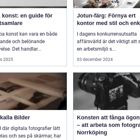
 konst: en guide för
Jotun-färg: Förnya ert
tsamlare
kontor med stil och enk
pa konst kan vara en både
I dagens konkurrensutsatta
ande och belönande
affärsvärld är det viktigt att
else. Det handlar...
en arbetsmiljö s...
s 2025
03 december 2024
alla Bilder
Konsten att fånga ögon
– att arbeta som fotogra
d där digitala fotografier lätt
Norrköping
las och ses på skärmar, har