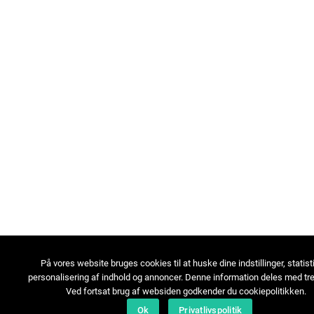
På vores website bruges cookies til at huske dine indstillinger, statist
personalisering af indhold og annoncer. Denne information deles med tre
Ved fortsat brug af websiden godkender du cookiepolitikken.
Ok
Privatlivspolitik