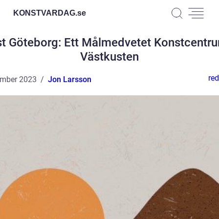
KONSTVARDAG.
se
t Göteborg: Ett Målmedvetet Konstcentr
Västkusten
red
ember 2023
Jon Larsson