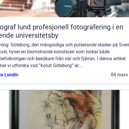
und profesjonell fotografering i en
ende universitetsby
dning: Göteborg, den mångsidiga och pulserande staden på Sver
kust, hyser en blomstrande konstscen som lockar både
befolkningen och besökare från när och fjärran. I denna artikel
r vi utforska vad ”konst Göteborg” är...
ia Lundin
04 mars