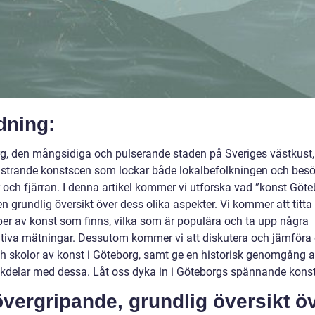
dning:
g, den mångsidiga och pulserande staden på Sveriges västkust,
strande konstscen som lockar både lokalbefolkningen och bes
 och fjärran. I denna artikel kommer vi utforska vad ”konst Göte
n grundlig översikt över dess olika aspekter. Vi kommer att titta
yper av konst som finns, vilka som är populära och ta upp några
ativa mätningar. Dessutom kommer vi att diskutera och jämföra 
och skolor av konst i Göteborg, samt ge en historisk genomgång a
kdelar med dessa. Låt oss dyka in i Göteborgs spännande konst
vergripande, grundlig översikt ö