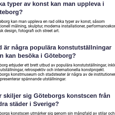
ka typer av konst kan man uppleva i
teborg?
teborg kan man uppleva en rad olika typer av konst, såsom
tionell målning, skulptur, moderna installationer, performanceko
sk design, fotografi och street art.
d är några populära konstutställningar
n kan besöka i Göteborg?
org erbjuder ett brett utbud av populära konstutställningar, inkl
tställningar, retrospektiv och internationella konstprojekt.
borgs konstmuseum och stadsteater är några av de institutione
presenterar spännande utställningar.
 skiljer sig Göteborgs konstscen från
ra städer i Sverige?
borgs konstscen utmärker sig genom sin mångfald av stilar och