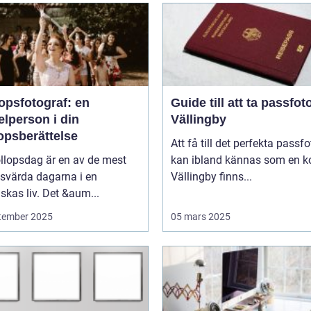
opsfotograf: en
Guide till att ta passfoto
lperson i din
Vällingby
opsberättelse
Att få till det perfekta passfo
llopsdag är en av de mest
kan ibland kännas som en ko
svärda dagarna i en
Vällingby finns...
kas liv. Det &aum...
tember 2025
05 mars 2025