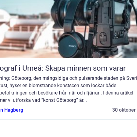
ograf i Umeå: Skapa minnen som varar
dning: Göteborg, den mångsidiga och pulserande staden på Sver
kust, hyser en blomstrande konstscen som lockar både
befolkningen och besökare från när och fjärran. I denna artikel
r vi utforska vad ”konst Göteborg” är...
n Hagberg
30 oktober