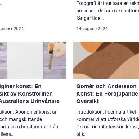
..
Fotografi är inte bara en tek
process– det är en konstfo
fångar tide...
tember 2024
14 augusti 2024
iginer konst: En
Gomér och Andersson
sikt av Konstformen
Konst: En Fördjupande
Australiens Urinvånare
Översikt
uktion: Aboriginer konst är
Introduktion: I denna artikel
k och mångskiftande
kommer vi att utforska värld
form som härstammar från
Gomér och Andersson konst,
liens...
olik...