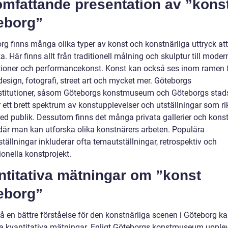
omfattande presentation av ”kons
eborg”
rg finns många olika typer av konst och konstnärliga uttryck att
. Här finns allt från traditionell målning och skulptur till moder
ationer och performancekonst. Konst kan också ses inom ramen 
design, fotografi, street art och mycket mer. Göteborgs
stitutioner, såsom Göteborgs konstmuseum och Göteborgs stads
 ett brett spektrum av konstupplevelser och utställningar som rik
bred publik. Dessutom finns det många privata gallerier och konst
där man kan utforska olika konstnärers arbeten. Populära
tällningar inkluderar ofta temautställningar, retrospektiv och
ionella konstprojekt.
ntitativa mätningar om ”konst
eborg”
få en bättre förståelse för den konstnärliga scenen i Göteborg ka
a kvantitativa mätningar. Enligt Göteborgs konstmuseum upple