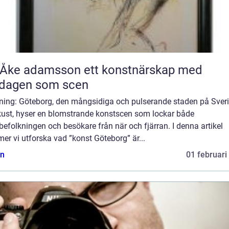
 adamsson ett konstnärskap med
rdagen som scen
dning: Göteborg, den mångsidiga och pulserande staden på Sver
kust, hyser en blomstrande konstscen som lockar både
befolkningen och besökare från när och fjärran. I denna artikel
r vi utforska vad ”konst Göteborg” är...
n
01 februari