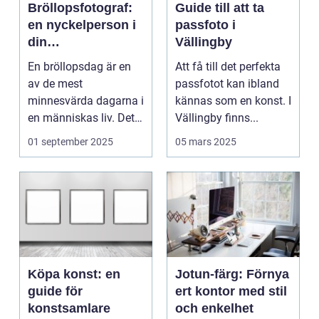
Bröllopsfotograf:
Guide till att ta
en nyckelperson i
passfoto i
din
Vällingby
bröllopsberättelse
En bröllopsdag är en
Att få till det perfekta
av de mest
passfotot kan ibland
minnesvärda dagarna i
kännas som en konst. I
en människas liv. Det
Vällingby finns...
&aum...
01 september 2025
05 mars 2025
Köpa konst: en
Jotun-färg: Förnya
guide för
ert kontor med stil
konstsamlare
och enkelhet