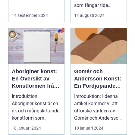
som fångar tide...
14 september 2024
14 augusti 2024
Aboriginer konst:
Gomér och
En Översikt av
Andersson Konst:
Konstformen från
En Fördjupande
Australiens
Översikt
Introduktion:
Introduktion: I denna
Urinvånare
Aboriginer konst är en
artikel kommer vi att
rik och mångskiftande
utforska världen av
konstform som
Gomér och Andersson
härstammar från
konst, dess olik...
18 januari 2024
18 januari 2024
Australiens...