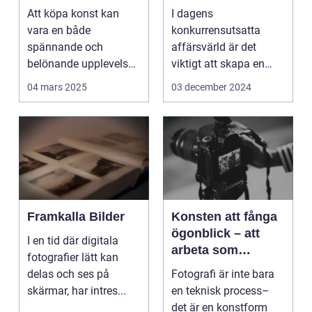
Att köpa konst kan
I dagens
vara en både
konkurrensutsatta
spännande och
affärsvärld är det
belönande upplevelse.
viktigt att skapa en
Det handlar...
arbetsmiljö s...
04 mars 2025
03 december 2024
Framkalla Bilder
Konsten att fånga
ögonblick – att
I en tid där digitala
arbeta som
fotografier lätt kan
fotograf i
delas och ses på
Fotografi är inte bara
Norrköping
skärmar, har intres...
en teknisk process–
det är en konstform