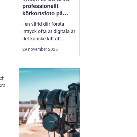
professionellt
körkortsfoto på
Östermalm
I en värld där första
intryck ofta är digitala är
det kanske lätt att
glömma bort vikten av
29 november 2025
ett välgjort körkortsfoto.
Ändå är detta lilla foto
en viktig del av vår
identitet. Ett k&o...
och
kra