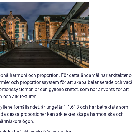
 uppnå harmoni och proportion. För detta ändamål har arkitekter 
rmler och proportionssystem för att skapa balanserade och vac
ortionssystemen är den gyllene snittet, som har använts för att
n och arkitekturen.
 gyllene förhållandet, är ungefär 1:1,618 och har betraktats som
ända dessa proportioner kan arkitekter skapa harmoniska och
 människors ögon.
rkitektur” skiljer sig från varandra