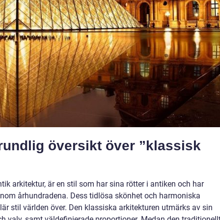
undlig översikt över ”klassisk
ik arkitektur, är en stil som har sina rötter i antiken och har
a genom århundradena. Dess tidlösa skönhet och harmoniska
ulär stil världen över. Den klassiska arkitekturen utmärks av sin
 valv, samt väldefinierade proportioner. Medan den traditionell