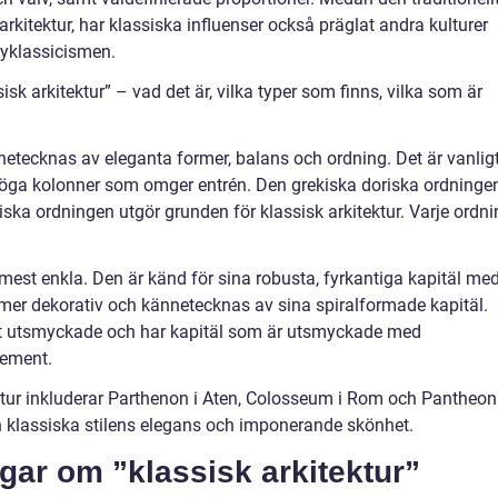
kitektur, har klassiska influenser också präglat andra kulturer
yklassicismen.
sk arkitektur” – vad det är, vilka typer som finns, vilka som är
nnetecknas av eleganta former, balans och ordning. Det är vanlig
öga kolonner som omger entrén. Den grekiska doriska ordningen
ska ordningen utgör grunden för klassisk arkitektur. Varje ordni
mest enkla. Den är känd för sina robusta, fyrkantiga kapitäl me
r mer dekorativ och kännetecknas av sina spiralformade kapitäl.
st utsmyckade och har kapitäl som är utsmyckade med
lement.
tur inkluderar Parthenon i Aten, Colosseum i Rom och Pantheon 
klassiska stilens elegans och imponerande skönhet.
gar om ”klassisk arkitektur”