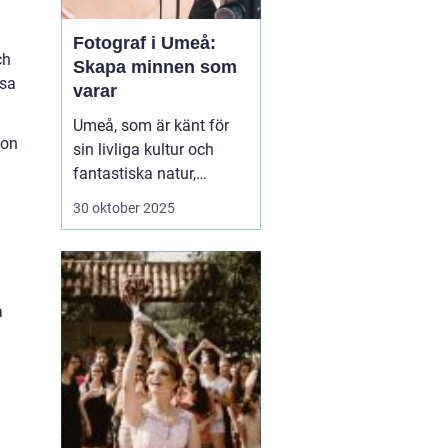
Fotograf i Umeå:
ch
Skapa minnen som
ssa
varar
Umeå, som är känt för
ion
sin livliga kultur och
fantastiska natur,
erbjuder många tillfällen
30 oktober 2025
för fotografering.
Oavsett om du är i
staden för att utforska
dess kulturella
å
evenemang eller de
vackra norrlands...