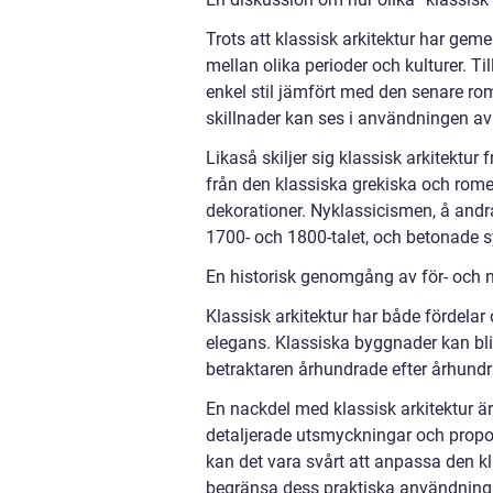
Trots att klassisk arkitektur har gem
mellan olika perioder och kulturer. T
enkel stil jämfört med den senare ro
skillnader kan ses i användningen av 
Likaså skiljer sig klassisk arkitekt
från den klassiska grekiska och romer
dekorationer. Nyklassicismen, å andra
1700- och 1800-talet, och betonade s
En historisk genomgång av för- och n
Klassisk arkitektur har både fördelar
elegans. Klassiska byggnader kan bli
betraktaren århundrade efter århundr
En nackdel med klassisk arkitektur ä
detaljerade utsmyckningar och propo
kan det vara svårt att anpassa den kl
begränsa dess praktiska användning