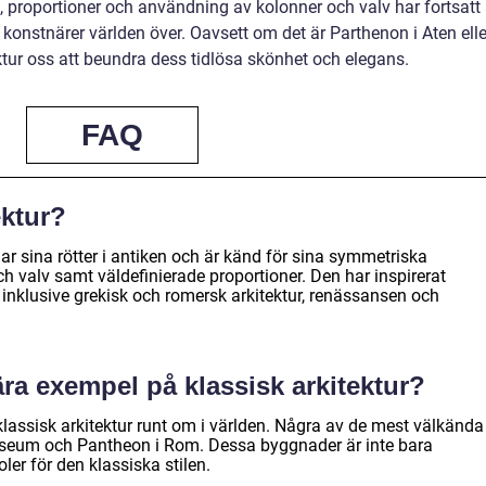
, proportioner och användning av kolonner och valv har fortsatt 
h konstnärer världen över. Oavsett om det är Parthenon i Aten elle
ktur oss att beundra dess tidlösa skönhet och elegans.
FAQ
ektur?
har sina rötter i antiken och är känd för sina symmetriska
h valv samt väldefinierade proportioner. Den har inspirerat
 inklusive grekisk och romersk arkitektur, renässansen och
ära exempel på klassisk arkitektur?
klassisk arkitektur runt om i världen. Några av de mest välkända
osseum och Pantheon i Rom. Dessa byggnader är inte bara
er för den klassiska stilen.