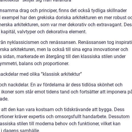
ensamma drag och principer, finns det också tydliga skillnader
ill exempel har den grekiska doriska arkitekturen en mer robust o
merska arkitekturen, som var mer dekorativ och extravagant. De
kapitäl, valvtyper och dekorativa element.
ur från nyklassicismen och renässansen. Renässansen tog inspirat
ska arkitekturen, men la också till sina egna innovationer och
 sidan, markerade en återgång till den klassiska stilen under
ymmetri, balans och proportioner.
ackdelar med olika ”klassisk arkitektur”
 och nackdelar. En av fördelarna är dess tidlösa skönhet och
 ikoner som står emot tidens tand och fortsätter att imponera p
ade.
r att den kan vara kostsam och tidskrävande att bygga. Dess
rtioner kräver expertis och omsorgsfullt handarbete. Dessutom
assiska stilen till moderna behov och funktioner, vilket kan
 i dagens samhälle.