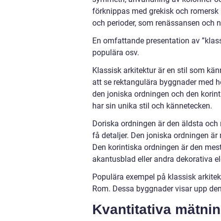
förknippas med grekisk och romersk ar
och perioder, som renässansen och n
En omfattande presentation av ”klassi
populära osv.
Klassisk arkitektur är en stil som kä
att se rektangulära byggnader med h
den joniska ordningen och den korinti
har sin unika stil och kännetecken.
Doriska ordningen är den äldsta och 
få detaljer. Den joniska ordningen ä
Den korintiska ordningen är den me
akantusblad eller andra dekorativa e
Populära exempel på klassisk arkitek
Rom. Dessa byggnader visar upp den 
Kvantitativa mätnin