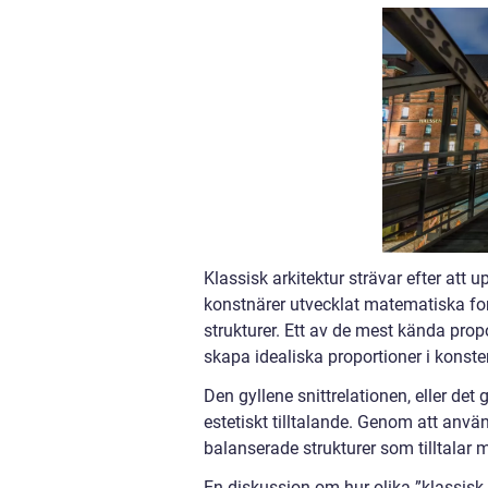
Klassisk arkitektur strävar efter att
konstnärer utvecklat matematiska fo
strukturer. Ett av de mest kända prop
skapa idealiska proportioner i konste
Den gyllene snittrelationen, eller det
estetiskt tilltalande. Genom att anv
balanserade strukturer som tilltalar
En diskussion om hur olika ”klassisk a