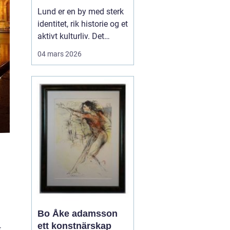
levende
Lund er en by med sterk
universitetsby
identitet, rik historie og et
aktivt kulturliv. Det
merkes også i måten
04 mars 2026
folk jobber med bilder.
Her finnes alt fra
kunstneriske portretter
og reklamebilder til
landbruksfoto og
dokumentasjon av
forskning. Når bedrifter,
instit...
Bo Åke adamsson
ett konstnärskap
t