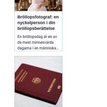
Bröllopsfotograf: en
nyckelperson i din
bröllopsberättelse
En bröllopsdag är en av
de mest minnesvärda
dagarna i en människas
liv. Det är en dag fylld
med kärlek, glädje och
känslosamma stunder
som man vill för evigt
bevara i minnet.
01
september 2025