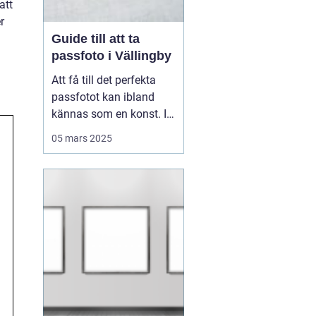
att
r
Guide till att ta
passfoto i Vällingby
Att få till det perfekta
passfotot kan ibland
kännas som en konst. I
Vällingby finns flera
05 mars 2025
alternativ för den som är
i behov av ett nytt
passfoto. Oavsett om
det handlar om att
förnya passet eller få till
rät...