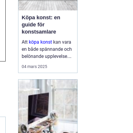
Köpa konst: en
guide för
konstsamlare
Att
köpa konst
kan vara
en både spännande och
belönande upplevelse.
Det handlar inte bara om
04 mars 2025
att förvärva ett fysiskt
objekt, utan också om
att investera i något som
u...