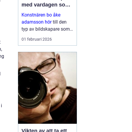
med vardagen som
scen
Konstnären bo åke
adamsson hör
till den
typ av bildskapare som
ofta upptäcks av en
01 februari 2026
t
slump i ett skyltfönster, i
,
en mindre
ng
galleriutställning eller
bland hundratals namn i
en webbutik. När blicken
d
väl fastnar st...
i
Vikten av att ta ett