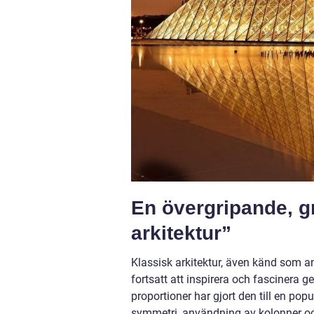
En övergripande, gr
arkitektur”
Klassisk arkitektur, även känd som ant
fortsatt att inspirera och fasciner
proportioner har gjort den till en pop
symmetri, användning av kolonner och