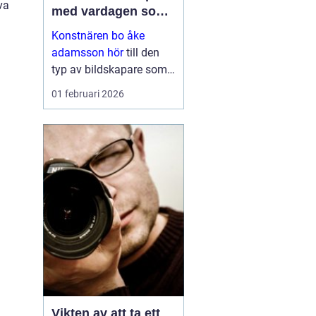
va
med vardagen som
scen
Konstnären bo åke
adamsson hör
till den
typ av bildskapare som
ofta upptäcks av en
01 februari 2026
slump i ett skyltfönster, i
en mindre
galleriutställning eller
bland hundratals namn i
en webbutik. När blicken
väl fastnar st...
Vikten av att ta ett