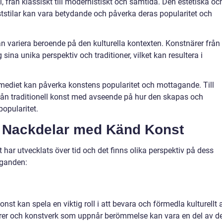
stil, från klassiskt till modernistiskt och samtida. Den estetiska oc
ststilar kan vara betydande och påverka deras popularitet och
kan variera beroende på den kulturella kontexten. Konstnärer från
 sina unika perspektiv och traditioner, vilket kan resultera i
mediet kan påverka konstens popularitet och mottagande. Till
 från traditionell konst med avseende på hur den skapas och
popularitet.
h Nackdelar med Känd Konst
har utvecklats över tid och det finns olika perspektiv på dess
äganden:
onst kan spela en viktig roll i att bevara och förmedla kulturellt 
rer och konstverk som uppnår berömmelse kan vara en del av d