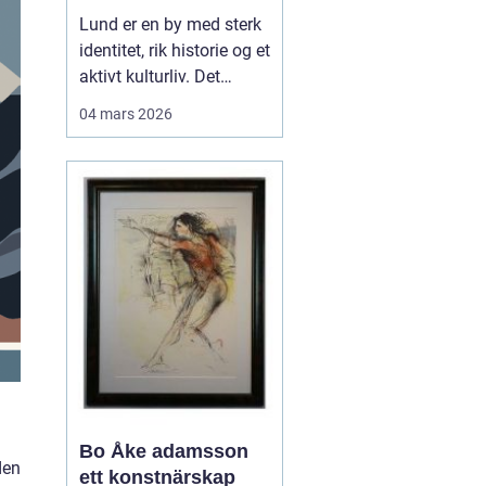
levende
Lund er en by med sterk
universitetsby
identitet, rik historie og et
aktivt kulturliv. Det
merkes også i måten
04 mars 2026
folk jobber med bilder.
Her finnes alt fra
kunstneriske portretter
og reklamebilder til
landbruksfoto og
dokumentasjon av
forskning. Når bedrifter,
instit...
Bo Åke adamsson
den
ett konstnärskap