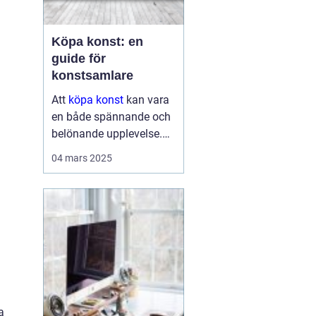
Köpa konst: en
guide för
konstsamlare
Att
köpa konst
kan vara
en både spännande och
belönande upplevelse.
Det handlar inte bara om
04 mars 2025
att förvärva ett fysiskt
objekt, utan också om
att investera i något som
u...
a