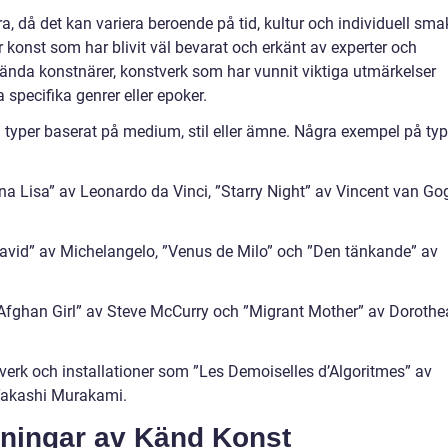
a, då det kan variera beroende på tid, kultur och individuell sma
r konst som har blivit väl bevarat och erkänt av experter och
kända konstnärer, konstverk som har vunnit viktiga utmärkelser
 specifika genrer eller epoker.
a typer baserat på medium, stil eller ämne. Några exempel på typ
a Lisa” av Leonardo da Vinci, ”Starry Night” av Vincent van Go
David” av Michelangelo, ”Venus de Milo” och ”Den tänkande” av
”Afghan Girl” av Steve McCurry och ”Migrant Mother” av Dorothe
tverk och installationer som ”Les Demoiselles d’Algoritmes” av
 Takashi Murakami.
tningar av Känd Konst