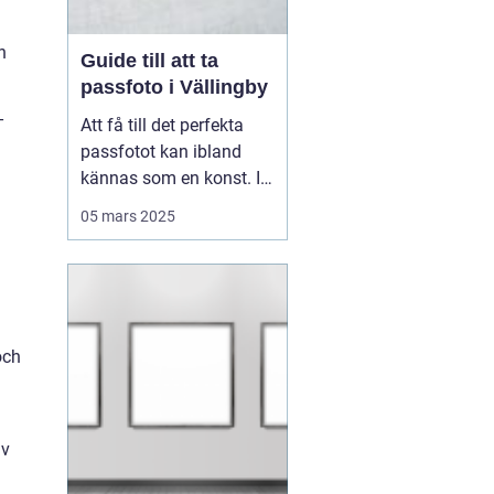
n
Guide till att ta
passfoto i Vällingby
-
Att få till det perfekta
passfotot kan ibland
kännas som en konst. I
Vällingby finns flera
05 mars 2025
alternativ för den som är
i behov av ett nytt
passfoto. Oavsett om
det handlar om att
förnya passet eller få till
och
rät...
av