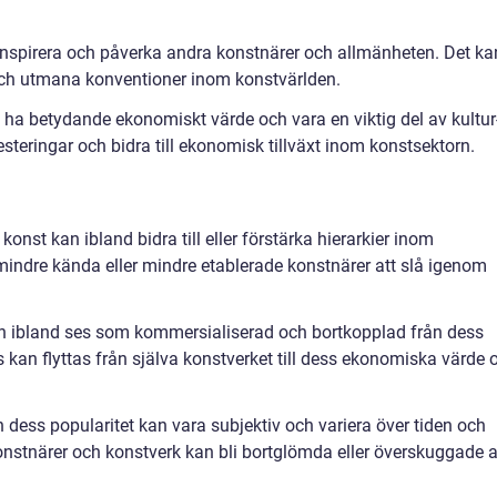
 inspirera och påverka andra konstnärer och allmänheten. Det ka
och utmana konventioner inom konstvärlden.
ha betydande ekonomiskt värde och vara en viktig del av kultur
esteringar och bidra till ekonomisk tillväxt inom konstsektorn.
nst kan ibland bidra till eller förstärka hierarkier inom
 mindre kända eller mindre etablerade konstnärer att slå igenom
n ibland ses som kommersialiserad och bortkopplad från dess
s kan flyttas från själva konstverket till dess ekonomiska värde 
h dess popularitet kan vara subjektiv och variera över tiden och
Konstnärer och konstverk kan bli bortglömda eller överskuggade 