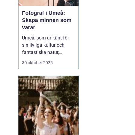
Fotograf i Umeå:
Skapa minnen som
varar
Umeå, som är känt för
sin livliga kultur och
fantastiska natur,
erbjuder många tillfällen
30 oktober 2025
för fotografering.
Oavsett om du är i
staden för att utforska
dess kulturella
evenemang eller de
vackra norrlands...