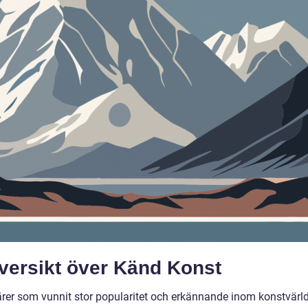
versikt över Känd Konst
ärer som vunnit stor popularitet och erkännande inom konstvärl