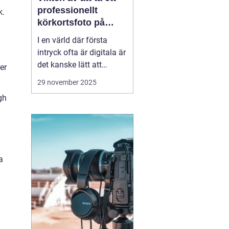
professionellt
k.
körkortsfoto på
Östermalm
I en värld där första
intryck ofta är digitala är
det kanske lätt att
er
glömma bort vikten av
29 november 2025
ett välgjort körkortsfoto.
gh
Ändå är detta lilla foto
en viktig del av vår
identitet. Ett k&o...
a