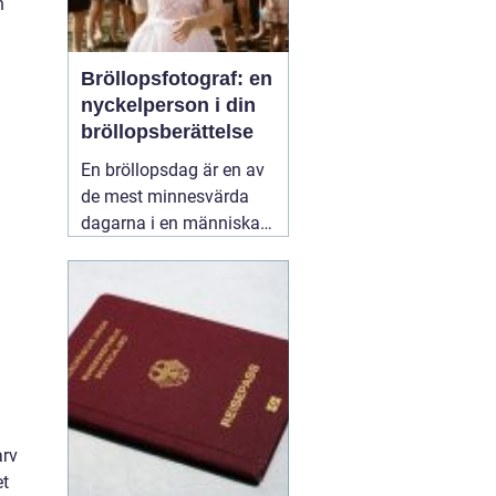
h
Bröllopsfotograf: en
nyckelperson i din
bröllopsberättelse
En bröllopsdag är en av
de mest minnesvärda
dagarna i en människas
liv. Det är en dag fylld
med kärlek, glädje och
känslosamma stunder
som man vill för evigt
bevara i minnet.
01
september 2025
arv
et