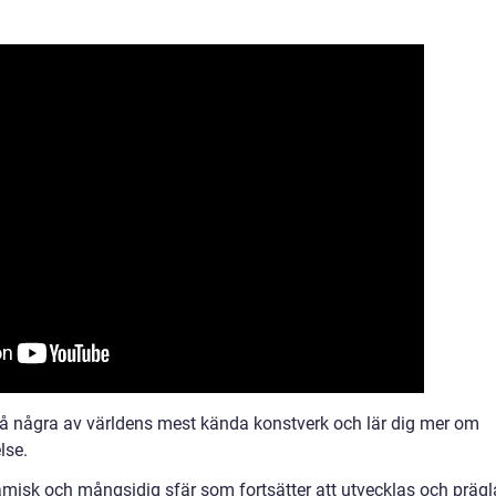
 på några av världens mest kända konstverk och lär dig mer om
lse.
misk och mångsidig sfär som fortsätter att utvecklas och prägl