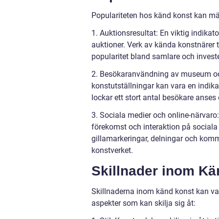
Populariteten hos känd konst kan mäta
1. Auktionsresultat: En viktig indikat
auktioner. Verk av kända konstnärer t
popularitet bland samlare och investe
2. Besökaranvändning av museum och 
konstutställningar kan vara en indik
lockar ett stort antal besökare anse
3. Sociala medier och online-närvar
förekomst och interaktion på sociala 
gillamarkeringar, delningar och komme
konstverket.
Skillnader inom Kä
Skillnaderna inom känd konst kan var
aspekter som kan skilja sig åt: