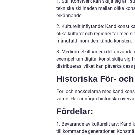
1. Stil: Konstverk kan skilja sig åt i 
tekniska skillnaden mellan olika kon
erkännande.
2. Kulturellt inflytande: Känd konst 
olika kulturer och regioner tar med sig
mångfald inom den kända konsten.
3. Medium: Skillnader i det använda 
exempel kan digital konst skilja sig
distribueras, vilket kan påverka dess 
Historiska För- oc
För- och nackdelarna med känd konst 
värde. Här är några historiska överv
Fördelar:
1. Bevarande av kulturellt arv: Känd k
till kommande generationer. Konstnä