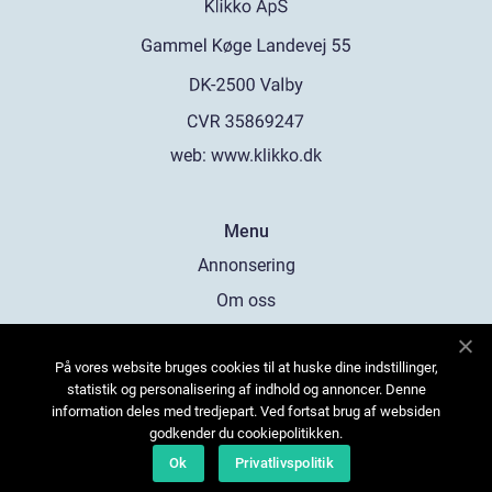
web:
www.klikko.dk
Menu
Annonsering
Om oss
Cookies
På vores website bruges cookies til at huske dine indstillinger,
Kontakta oss
statistik og personalisering af indhold og annoncer. Denne
Sitemap
information deles med tredjepart. Ved fortsat brug af websiden
godkender du cookiepolitikken.
Ok
Privatlivspolitik