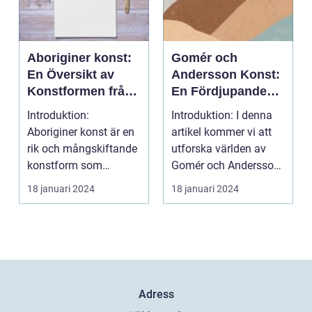
Aboriginer konst:
Gomér och
En Översikt av
Andersson Konst:
Konstformen från
En Fördjupande
Australiens
Översikt
Introduktion:
Introduktion: I denna
Urinvånare
Aboriginer konst är en
artikel kommer vi att
rik och mångskiftande
utforska världen av
konstform som
Gomér och Andersson
härstammar från
konst, dess olik...
18 januari 2024
18 januari 2024
Australiens...
Adress