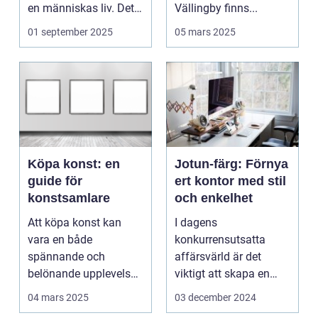
en människas liv. Det
Vällingby finns...
&aum...
01 september 2025
05 mars 2025
Köpa konst: en
Jotun-färg: Förnya
guide för
ert kontor med stil
konstsamlare
och enkelhet
Att köpa konst kan
I dagens
vara en både
konkurrensutsatta
spännande och
affärsvärld är det
belönande upplevelse.
viktigt att skapa en
Det handlar...
arbetsmiljö s...
04 mars 2025
03 december 2024