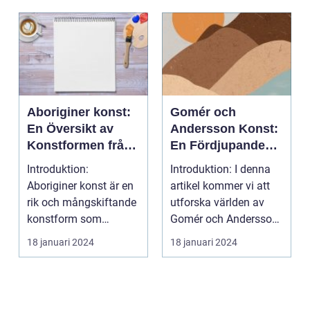
Aboriginer konst:
Gomér och
En Översikt av
Andersson Konst:
Konstformen från
En Fördjupande
Australiens
Översikt
Introduktion:
Introduktion: I denna
Urinvånare
Aboriginer konst är en
artikel kommer vi att
rik och mångskiftande
utforska världen av
konstform som
Gomér och Andersson
härstammar från
konst, dess olik...
18 januari 2024
18 januari 2024
Australiens...