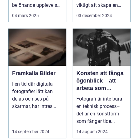
belönande upplevelse.
viktigt att skapa en
Det handlar...
arbetsmiljö s...
04 mars 2025
03 december 2024
Framkalla Bilder
Konsten att fånga
ögonblick – att
I en tid där digitala
arbeta som
fotografier lätt kan
fotograf i
delas och ses på
Fotografi är inte bara
Norrköping
skärmar, har intres...
en teknisk process–
det är en konstform
som fångar tide...
14 september 2024
14 augusti 2024