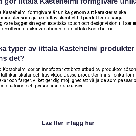
 gör iittala Kastehelmi formgivare uni
la Kastehelmi formgivare är unika genom sitt karakteristiska
pmönster som ger en tidlös skönhet till produkterna. Varje
ivare lägger sin egen estetiska touch och designvisjon till serie
t resulterar i unika variationer inom iittala Kastehelmi.
ka typer av iittala Kastehelmi produkter
ns det?
la Kastehelmi serien innefattar ett brett utbud av produkter såso
 tallrikar, skålar och ljuslyktor. Dessa produkter finns i olika form
ekar och färger, vilket ger dig möjlighet att välja de som passar 
in inredning och personliga preferenser.
Läs fler inlägg här