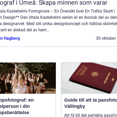
ograf i Umeå: Skapa minnen som varar
ttala Kastehelmi Formgivare – En Översikt över En Tidlös Skatt i
t Design** Den iittala Kastehelmi serien är en ikonisk del av den
a designarvet. Med sitt unika designkoncept och tidlösa skönhe
arit en älskad del av hem...
n Hagberg
30 oktober
opsfotograf: en
Guide till att ta passfoto
lperson i din
Vällingby
opsberättelse
Att få till det perfekta passfo