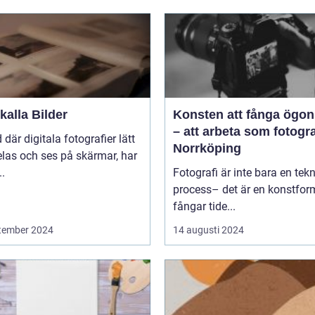
alla Bilder
Konsten att fånga ögon
– att arbeta som fotogra
d där digitala fotografier lätt
Norrköping
las och ses på skärmar, har
..
Fotografi är inte bara en tek
process– det är en konstfo
fångar tide...
tember 2024
14 augusti 2024