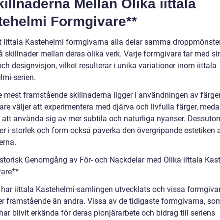
killnaderna Mellan Olika iittala
tehelmi Formgivare**
tt iittala Kastehelmi formgivarna alla delar samma droppmönster
 skillnader mellan deras olika verk. Varje formgivare tar med si
och designvisjon, vilket resulterar i unika variationer inom iittala
lmi-serien.
e mest framstående skillnaderna ligger i användningen av färger
are väljer att experimentera med djärva och livfulla färger, med
r att använda sig av mer subtila och naturliga nyanser. Dessuto
der i storlek och form också påverka den övergripande estetiken 
erna.
istorisk Genomgång av För- och Nackdelar med Olika iittala Kas
are**
d har iittala Kastehelmi-samlingen utvecklats och vissa formgiva
mer framstående än andra. Vissa av de tidigaste formgivarna, so
har blivit erkända för deras pionjärarbete och bidrag till seriens