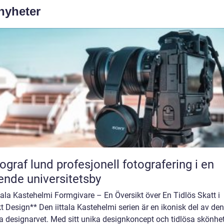
 nyheter
und profesjonell fotografering i en
ende universitetsby
ttala Kastehelmi Formgivare – En Översikt över En Tidlös Skatt i
t Design** Den iittala Kastehelmi serien är en ikonisk del av den
a designarvet. Med sitt unika designkoncept och tidlösa skönhe