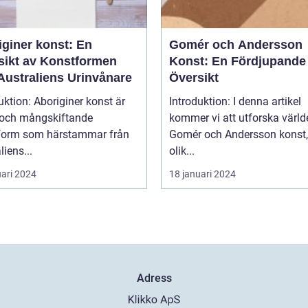
iginer konst: En
Gomér och Andersson
sikt av Konstformen
Konst: En Fördjupande
Australiens Urinvånare
Översikt
uktion: Aboriginer konst är
Introduktion: I denna artikel
k och mångskiftande
kommer vi att utforska värld
form som härstammar från
Gomér och Andersson konst,
liens...
olik...
uari 2024
18 januari 2024
Adress