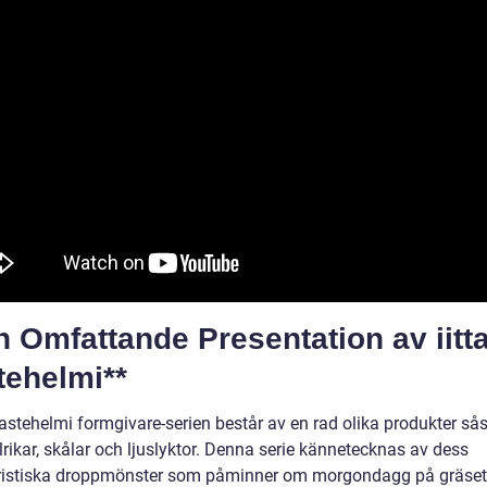
n Omfattande Presentation av iitt
tehelmi**
 Kastehelmi formgivare-serien består av en rad olika produkter s
llrikar, skålar och ljuslyktor. Denna serie kännetecknas av dess
ristiska droppmönster som påminner om morgondagg på gräset, 