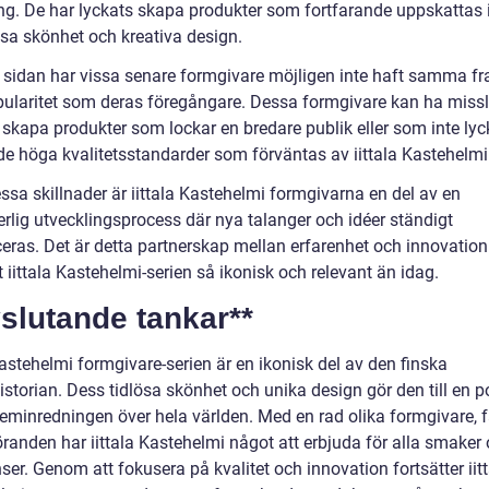
g. De har lyckats skapa produkter som fortfarande uppskattas 
ösa skönhet och kreativa design.
 sidan har vissa senare formgivare möjligen inte haft samma 
opularitet som deras föregångare. Dessa formgivare kan ha miss
 skapa produkter som lockar en bredare publik eller som inte lyc
 de höga kvalitetsstandarder som förväntas av iittala Kastehelmi
ssa skillnader är iittala Kastehelmi formgivarna en del av en
erlig utvecklingsprocess där nya talanger och idéer ständigt
ceras. Det är detta partnerskap mellan erfarenhet och innovatio
t iittala Kastehelmi-serien så ikonisk och relevant än idag.
slutande tankar**
Kastehelmi formgivare-serien är en ikonisk del av den finska
storian. Dess tidlösa skönhet och unika design gör den till en p
heminredningen över hela världen. Med en rad olika formgivare, f
öranden har iittala Kastehelmi något att erbjuda för alla smaker
ser. Genom att fokusera på kvalitet och innovation fortsätter iit