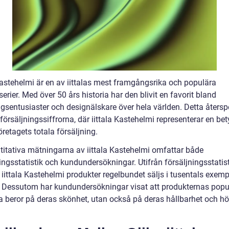
 Kastehelmi är en av iittalas mest framgångsrika och populära
erier. Med över 50 års historia har den blivit en favorit bland
ngsentusiaster och designälskare över hela världen. Detta åters
i försäljningssiffrorna, där iittala Kastehelmi representerar en b
öretagets totala försäljning.
titativa mätningarna av iittala Kastehelmi omfattar både
ingsstatistik och kundundersökningar. Utifrån försäljningsstatis
t iittala Kastehelmi produkter regelbundet säljs i tusentals exemp
r. Dessutom har kundundersökningar visat att produkternas popul
ra beror på deras skönhet, utan också på deras hållbarhet och h