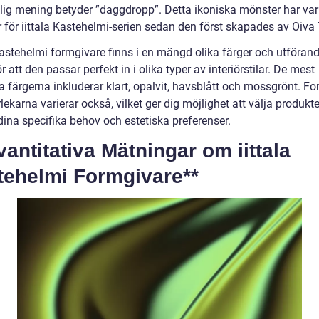
lig mening betyder ”daggdropp”. Detta ikoniska mönster har var
 för iittala Kastehelmi-serien sedan den först skapades av Oiva 
Kastehelmi formgivare finns i en mängd olika färger och utförand
ör att den passar perfekt in i olika typer av interiörstilar. De mest
a färgerna inkluderar klart, opalvit, havsblått och mossgrönt. F
lekarna varierar också, vilket ger dig möjlighet att välja produk
dina specifika behov och estetiska preferenser.
vantitativa Mätningar om iittala
tehelmi Formgivare**