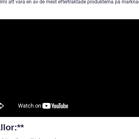
lmi att vara en av de mest eftertraktade produkterna på markna
llor:**