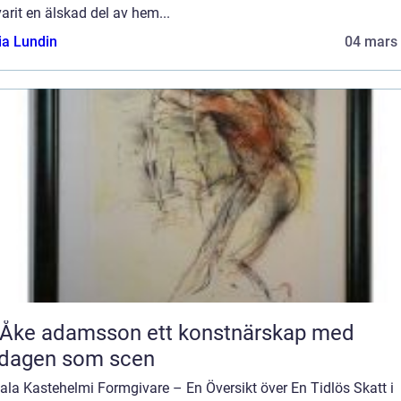
arit en älskad del av hem...
ia Lundin
04 mars
 adamsson ett konstnärskap med
rdagen som scen
ttala Kastehelmi Formgivare – En Översikt över En Tidlös Skatt i