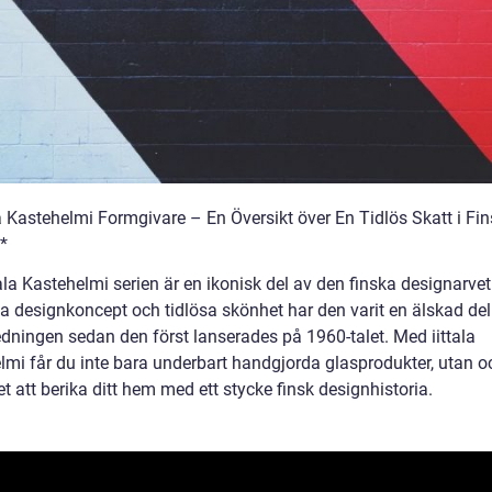
la Kastehelmi Formgivare – En Översikt över En Tidlös Skatt i Fin
*
ala Kastehelmi serien är en ikonisk del av den finska designarve
ka designkoncept och tidlösa skönhet har den varit en älskad del
dningen sedan den först lanserades på 1960-talet. Med iittala
lmi får du inte bara underbart handgjorda glasprodukter, utan o
t att berika ditt hem med ett stycke finsk designhistoria.