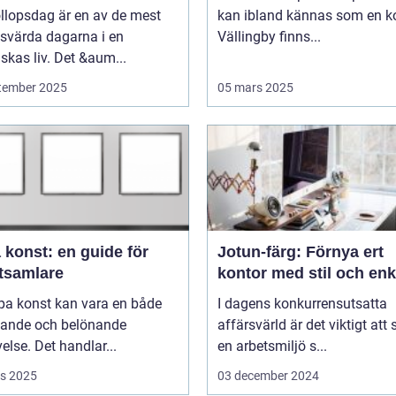
llopsdag är en av de mest
kan ibland kännas som en ko
svärda dagarna i en
Vällingby finns...
kas liv. Det &aum...
tember 2025
05 mars 2025
 konst: en guide för
Jotun-färg: Förnya ert
tsamlare
kontor med stil och enk
pa konst kan vara en både
I dagens konkurrensutsatta
ande och belönande
affärsvärld är det viktigt att
else. Det handlar...
en arbetsmiljö s...
s 2025
03 december 2024