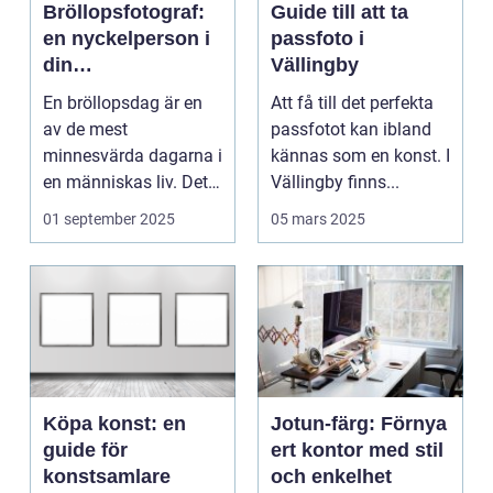
Bröllopsfotograf:
Guide till att ta
en nyckelperson i
passfoto i
din
Vällingby
bröllopsberättelse
En bröllopsdag är en
Att få till det perfekta
av de mest
passfotot kan ibland
minnesvärda dagarna i
kännas som en konst. I
en människas liv. Det
Vällingby finns...
&aum...
01 september 2025
05 mars 2025
Köpa konst: en
Jotun-färg: Förnya
guide för
ert kontor med stil
konstsamlare
och enkelhet