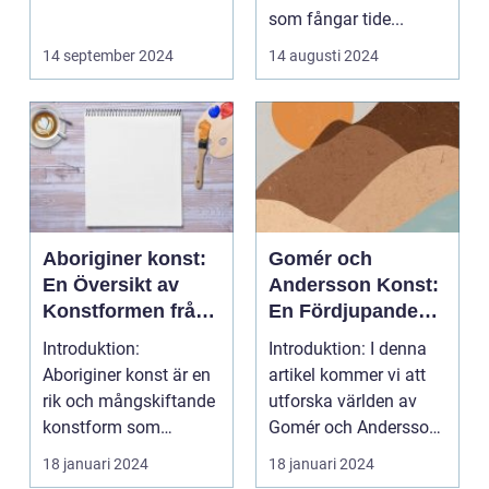
som fångar tide...
14 september 2024
14 augusti 2024
Aboriginer konst:
Gomér och
En Översikt av
Andersson Konst:
Konstformen från
En Fördjupande
Australiens
Översikt
Introduktion:
Introduktion: I denna
Urinvånare
Aboriginer konst är en
artikel kommer vi att
rik och mångskiftande
utforska världen av
konstform som
Gomér och Andersson
härstammar från
konst, dess olik...
18 januari 2024
18 januari 2024
Australiens...