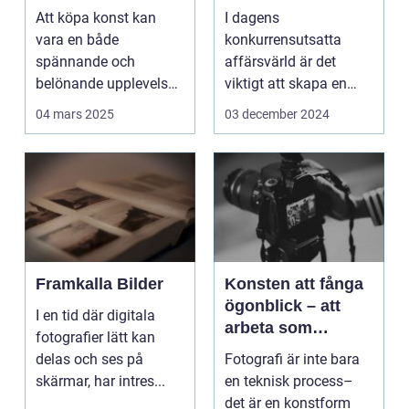
Att köpa konst kan
I dagens
vara en både
konkurrensutsatta
spännande och
affärsvärld är det
belönande upplevelse.
viktigt att skapa en
Det handlar...
arbetsmiljö s...
04 mars 2025
03 december 2024
Framkalla Bilder
Konsten att fånga
ögonblick – att
I en tid där digitala
arbeta som
fotografier lätt kan
fotograf i
delas och ses på
Fotografi är inte bara
Norrköping
skärmar, har intres...
en teknisk process–
det är en konstform